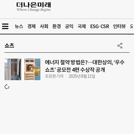
뉴스
경제
사회
환경
공익
국제
ESG·CSR
인터뷰
오
쇼츠
에너지 절약 방법은?…대한상의, ‘우수
쇼츠’ 공모전 4편 수상작 공개
조유현 기자
2025년 8월 11일