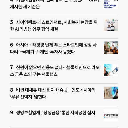
제시한 새 기준은
사이임팩트-넥스트임팩트, 사회복지 현장을 위
한 AI 리빙랩 업무 협약 체결
아시아ㆍ태평양 난제 푸는 스타트업에 성장 사
다리…국제기구·재단·투자사 뭉쳤다
신원이 없으면 신용도 없다…블록체인으로 라오
스 금융 소외 푸는 서울랩스
비싼 대체유 대신 현지 캐슈넛…인도네시아의
‘우유 선택지’ 넓힌다
생명보험업계, ‘상생금융’ 통한 사회공헌 실시