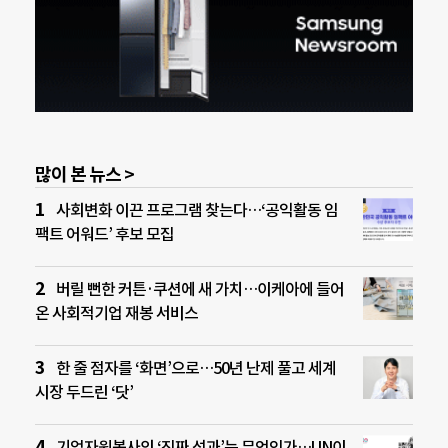
많이 본 뉴스 >
사회변화 이끈 프로그램 찾는다…‘공익활동 임
팩트 어워드’ 후보 모집
버릴 뻔한 커튼·쿠션에 새 가치…이케아에 들어
온 사회적기업 재봉 서비스
한 줄 점자를 ‘화면’으로…50년 난제 풀고 세계
시장 두드린 ‘닷’
기업자원봉사의 ‘진짜 성과’는 무엇인가…UN이