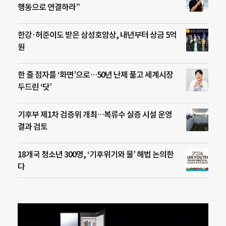
행동으로 연결하라”
한강·허준이도 받은 삼성호암상, 내년부터 상금 5억
원
한 줄 점자를 ‘화면’으로…50년 난제 풀고 세계시장
두드린 ‘닷’
기후부 제1차 검증위 개최…복류수 실증 시설 운영
결과 검토
18개국 청소년 300명, ‘기후위기와 물’ 해법 논의한
다