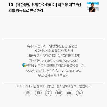
[유한양행-유일한 아카데미] 이호영 대표 “선
의를 행동으로 연결하라”
(주)더나은미래 발행인/편집인: 김윤곤
청소년보호정책 책임자: 정유진
서울 중구 세종대로 135-9, 4층(태평로1가)
기사제보:
press@futurechosun.com
인터넷신문윤리위원회 윤리강령을 준수합니다.
Copyright 더나은미래 All rights reserved.
무단 전재 및 재배포 금지.
회사소개
개인정보처리방침
청소년보호정책
알립니다