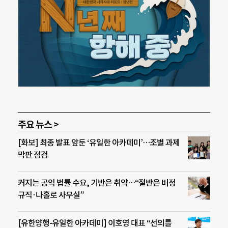
주요 뉴스 >
[화보] 최종 발표 앞둔 ‘유일한 아카데미’…조별 과제
막판 점검
커지는 공익 법률 수요, 기반은 취약…“절반은 비정
규직·나홀로 사무실”
[유한양행-유일한 아카데미] 이호영 대표 “선의를