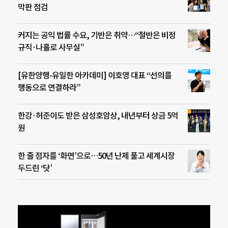
막판 점검
커지는 공익 법률 수요, 기반은 취약…“절반은 비정
규직·나홀로 사무실”
[유한양행-유일한 아카데미] 이호영 대표 “선의를
행동으로 연결하라”
한강·허준이도 받은 삼성호암상, 내년부터 상금 5억
원
한 줄 점자를 ‘화면’으로…50년 난제 풀고 세계시장
두드린 ‘닷’