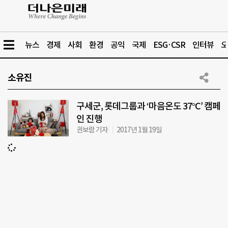
뉴스
경제
사회
환경
공익
국제
ESG·CSR
인터뷰
오
소유진
구세군, 롯데그룹과 ‘마음온도 37°C’ 캠페
인 진행
권보람 기자
2017년 1월 19일