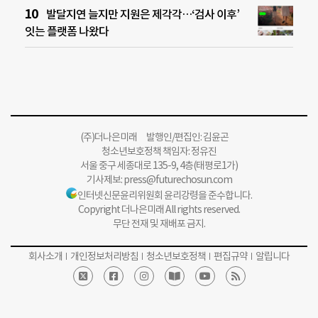
발달지연 늘지만 지원은 제각각…‘검사 이후’
잇는 플랫폼 나왔다
(주)더나은미래 발행인/편집인: 김윤곤
청소년보호정책 책임자: 정유진
서울 중구 세종대로 135-9, 4층(태평로1가)
기사제보:
press@futurechosun.com
인터넷신문윤리위원회 윤리강령을 준수합니다.
Copyright 더나은미래 All rights reserved.
무단 전재 및 재배포 금지.
회사소개
개인정보처리방침
청소년보호정책
편집규약
알립니다