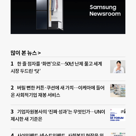
많이 본 뉴스 >
한 줄 점자를 ‘화면’으로…50년 난제 풀고 세계
시장 두드린 ‘닷’
버릴 뻔한 커튼·쿠션에 새 가치…이케아에 들어
온 사회적기업 재봉 서비스
기업자원봉사의 ‘진짜 성과’는 무엇인가…UN이
제시한 새 기준은
사이임팩트-넥스트임팩트, 사회복지 현장을 위