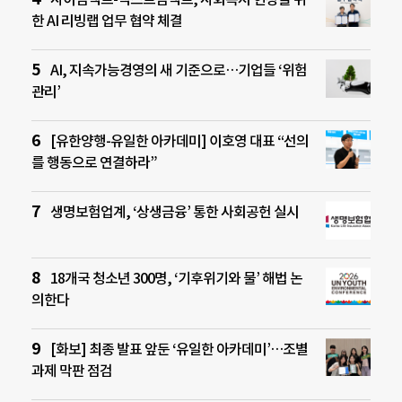
한 AI 리빙랩 업무 협약 체결
AI, 지속가능경영의 새 기준으로…기업들 ‘위험
관리’
[유한양행-유일한 아카데미] 이호영 대표 “선의
를 행동으로 연결하라”
생명보험업계, ‘상생금융’ 통한 사회공헌 실시
18개국 청소년 300명, ‘기후위기와 물’ 해법 논
의한다
[화보] 최종 발표 앞둔 ‘유일한 아카데미’…조별
과제 막판 점검