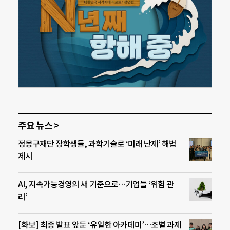
주요 뉴스 >
정몽구재단 장학생들, 과학기술로 ‘미래 난제’ 해법
제시
AI, 지속가능경영의 새 기준으로…기업들 ‘위험 관
리’
[화보] 최종 발표 앞둔 ‘유일한 아카데미’…조별 과제