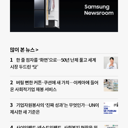
많이 본 뉴스 >
한 줄 점자를 ‘화면’으로…50년 난제 풀고 세계
시장 두드린 ‘닷’
버릴 뻔한 커튼·쿠션에 새 가치…이케아에 들어
온 사회적기업 재봉 서비스
기업자원봉사의 ‘진짜 성과’는 무엇인가…UN이
제시한 새 기준은
사이임팩트-넥스트임팩트, 사회복지 현장을 위