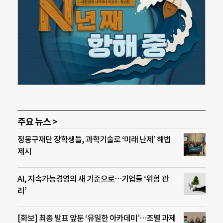
주요 뉴스 >
정몽구재단 장학생들, 과학기술로 ‘미래 난제’ 해법
제시
AI, 지속가능경영의 새 기준으로…기업들 ‘위험 관
리’
[화보] 최종 발표 앞둔 ‘유일한 아카데미’…조별 과제