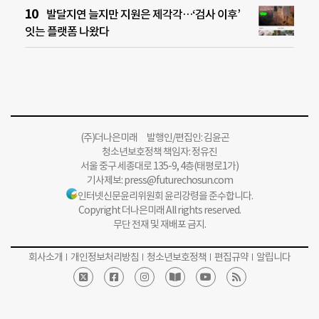
발달지연 늘지만 지원은 제각각…‘검사 이후’
잇는 플랫폼 나왔다
(주)더나은미래 발행인/편집인: 김윤곤
청소년보호정책 책임자: 정유진
서울 중구 세종대로 135-9, 4층(태평로1가)
기사제보:
press@futurechosun.com
인터넷신문윤리위원회 윤리강령을 준수합니다.
Copyright 더나은미래 All rights reserved.
무단 전재 및 재배포 금지.
회사소개
개인정보처리방침
청소년보호정책
편집규약
알립니다