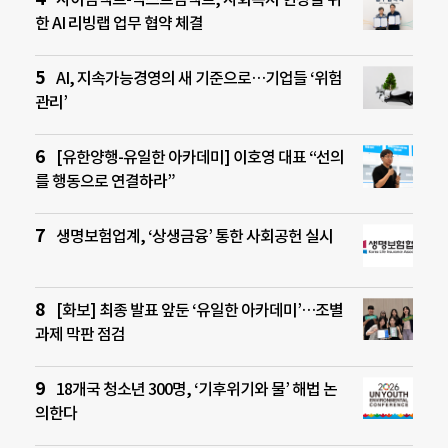
한 AI 리빙랩 업무 협약 체결
AI, 지속가능경영의 새 기준으로…기업들 ‘위험
관리’
[유한양행-유일한 아카데미] 이호영 대표 “선의
를 행동으로 연결하라”
생명보험업계, ‘상생금융’ 통한 사회공헌 실시
[화보] 최종 발표 앞둔 ‘유일한 아카데미’…조별
과제 막판 점검
18개국 청소년 300명, ‘기후위기와 물’ 해법 논
의한다