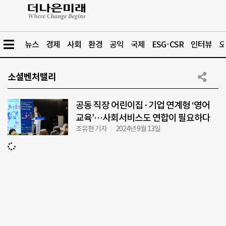
뉴스
경제
사회
환경
공익
국제
ESG·CSR
인터뷰
오
소셜벤처밸리
공동 직장 어린이집·기업 연계형 ‘영어
교육’…사회서비스도 연합이 필요하다
조유현 기자
2024년 9월 13일