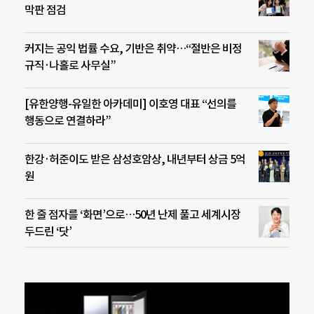
막판 점검
커지는 공익 법률 수요, 기반은 취약…“절반은 비정
규직·나홀로 사무실”
[유한양행-유일한 아카데미] 이호영 대표 “선의를
행동으로 연결하라”
한강·허준이도 받은 삼성호암상, 내년부터 상금 5억
원
한 줄 점자를 ‘화면’으로…50년 난제 풀고 세계시장
두드린 ‘닷’