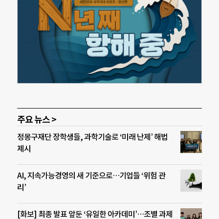
주요 뉴스 >
정몽구재단 장학생들, 과학기술로 ‘미래 난제’ 해법
제시
AI, 지속가능경영의 새 기준으로…기업들 ‘위험 관
리’
[화보] 최종 발표 앞둔 ‘유일한 아카데미’…조별 과제