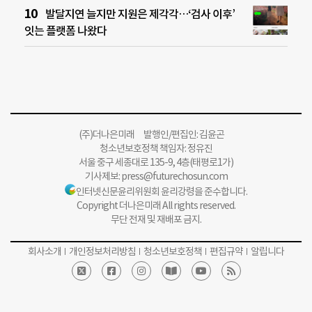
발달지연 늘지만 지원은 제각각…‘검사 이후’
잇는 플랫폼 나왔다
(주)더나은미래 발행인/편집인: 김윤곤
청소년보호정책 책임자: 정유진
서울 중구 세종대로 135-9, 4층(태평로1가)
기사제보:
press@futurechosun.com
인터넷신문윤리위원회 윤리강령을 준수합니다.
Copyright 더나은미래 All rights reserved.
무단 전재 및 재배포 금지.
회사소개
개인정보처리방침
청소년보호정책
편집규약
알립니다