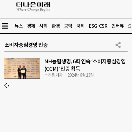
뉴스
경제
사회
환경
공익
국제
ESG·CSR
인터뷰
오
소비자중심경영 인증
NH농협생명, 6회 연속 ‘소비자중심경영
(CCM)’ 인증 획득
조기용 기자
2024년 6월 13일