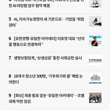
한 AI 리빙랩 업무 협약 체결
AI, 지속가능경영의 새 기준으로…기업들 ‘위험
관리’
[유한양행-유일한 아카데미] 이호영 대표 “선의
를 행동으로 연결하라”
생명보험업계, ‘상생금융’ 통한 사회공헌 실시
18개국 청소년 300명, ‘기후위기와 물’ 해법 논
의한다
[화보] 최종 발표 앞둔 ‘유일한 아카데미’…조별
과제 막판 점검