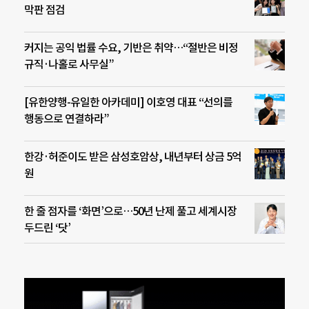
막판 점검
커지는 공익 법률 수요, 기반은 취약…“절반은 비정
규직·나홀로 사무실”
[유한양행-유일한 아카데미] 이호영 대표 “선의를
행동으로 연결하라”
한강·허준이도 받은 삼성호암상, 내년부터 상금 5억
원
한 줄 점자를 ‘화면’으로…50년 난제 풀고 세계시장
두드린 ‘닷’