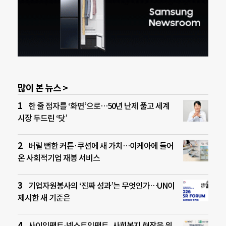
많이 본 뉴스 >
한 줄 점자를 ‘화면’으로…50년 난제 풀고 세계
시장 두드린 ‘닷’
버릴 뻔한 커튼·쿠션에 새 가치…이케아에 들어
온 사회적기업 재봉 서비스
기업자원봉사의 ‘진짜 성과’는 무엇인가…UN이
제시한 새 기준은
사이임팩트-넥스트임팩트, 사회복지 현장을 위