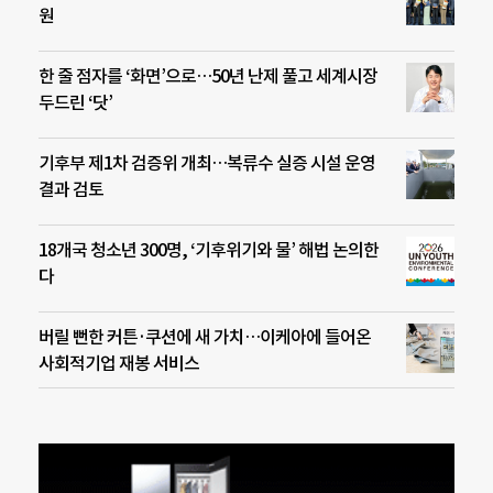
원
한 줄 점자를 ‘화면’으로…50년 난제 풀고 세계시장
두드린 ‘닷’
기후부 제1차 검증위 개최…복류수 실증 시설 운영
결과 검토
18개국 청소년 300명, ‘기후위기와 물’ 해법 논의한
다
버릴 뻔한 커튼·쿠션에 새 가치…이케아에 들어온
사회적기업 재봉 서비스