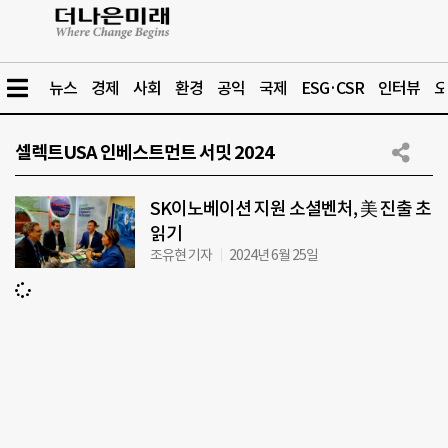
뉴스
경제
사회
환경
공익
국제
ESG·CSR
인터뷰
오
셀렉트USA 인베스트먼트 서밋 2024
SK이노베이션 지원 소셜벤처, 美 진출 초
읽기
조유현 기자
2024년 6월 25일