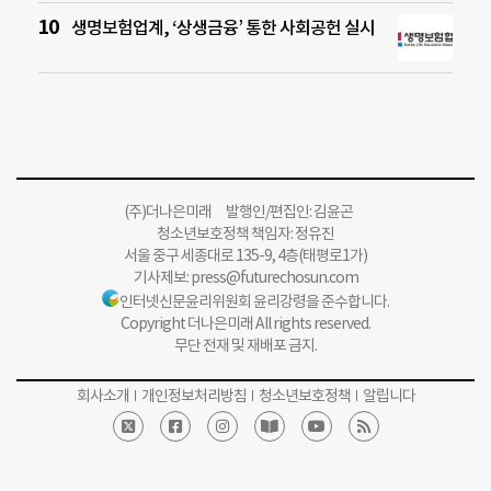
생명보험업계, ‘상생금융’ 통한 사회공헌 실시
(주)더나은미래 발행인/편집인: 김윤곤
청소년보호정책 책임자: 정유진
서울 중구 세종대로 135-9, 4층(태평로1가)
기사제보:
press@futurechosun.com
인터넷신문윤리위원회 윤리강령을 준수합니다.
Copyright 더나은미래 All rights reserved.
무단 전재 및 재배포 금지.
회사소개
개인정보처리방침
청소년보호정책
알립니다