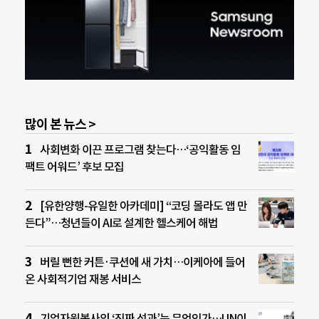
많이 본 뉴스 >
사회변화 이끈 프로그램 찾는다…‘공익활동 임
팩트 어워드’ 후보 모집
[유한양행-유일한 아카데미] “코딩 몰라도 앱 만
든다”…청년들이 AI로 설계한 헬스케어 해법
버릴 뻔한 커튼·쿠션에 새 가치…이케아에 들어
온 사회적기업 재봉 서비스
기업자원봉사의 ‘진짜 성과’는 무엇인가…UN이