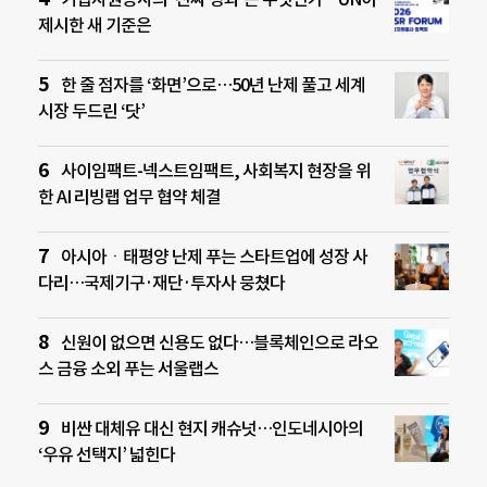
제시한 새 기준은
한 줄 점자를 ‘화면’으로…50년 난제 풀고 세계
시장 두드린 ‘닷’
사이임팩트-넥스트임팩트, 사회복지 현장을 위
한 AI 리빙랩 업무 협약 체결
아시아ㆍ태평양 난제 푸는 스타트업에 성장 사
다리…국제기구·재단·투자사 뭉쳤다
신원이 없으면 신용도 없다…블록체인으로 라오
스 금융 소외 푸는 서울랩스
비싼 대체유 대신 현지 캐슈넛…인도네시아의
‘우유 선택지’ 넓힌다