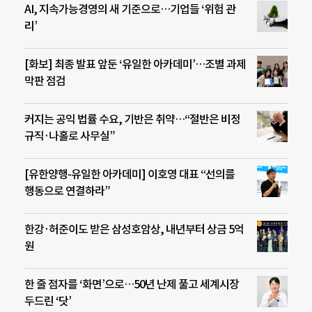
AI, 지속가능경영의 새 기준으로…기업들 ‘위험 관
리’
[화보] 최종 발표 앞둔 ‘유일한 아카데미’…조별 과제
막판 점검
커지는 공익 법률 수요, 기반은 취약…“절반은 비정
규직·나홀로 사무실”
[유한양행-유일한 아카데미] 이호영 대표 “선의를
행동으로 연결하라”
한강·허준이도 받은 삼성호암상, 내년부터 상금 5억
원
한 줄 점자를 ‘화면’으로…50년 난제 풀고 세계시장
두드린 ‘닷’