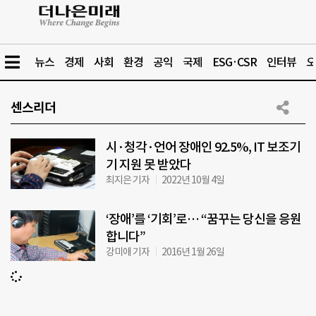
뉴스
경제
사회
환경
공익
국제
ESG·CSR
인터뷰
오
센스리더
시·청각·언어 장애인 92.5%, IT 보조기
기 지원 못 받았다
최지은 기자
2022년 10월 4일
‘장애’를 ‘기회’로… “꿈꾸는 당신을 응원
합니다”
강미애 기자
2016년 1월 26일