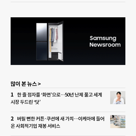
많이 본 뉴스 >
한 줄 점자를 ‘화면’으로…50년 난제 풀고 세계
시장 두드린 ‘닷’
버릴 뻔한 커튼·쿠션에 새 가치…이케아에 들어
온 사회적기업 재봉 서비스