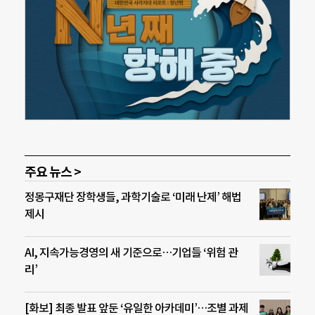
주요 뉴스 >
정몽구재단 장학생들, 과학기술로 ‘미래 난제’ 해법
제시
AI, 지속가능경영의 새 기준으로…기업들 ‘위험 관
리’
[화보] 최종 발표 앞둔 ‘유일한 아카데미’…조별 과제