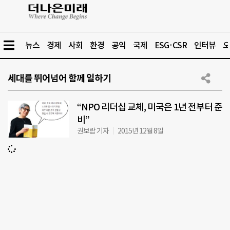
뉴스
경제
사회
환경
공익
국제
ESG·CSR
인터뷰
오
세대를 뛰어넘어 함께 일하기
“NPO 리더십 교체, 미국은 1년 전부터 준
비”
권보람 기자
2015년 12월 8일