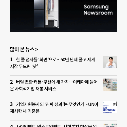
많이 본 뉴스 >
한 줄 점자를 ‘화면’으로…50년 난제 풀고 세계
시장 두드린 ‘닷’
버릴 뻔한 커튼·쿠션에 새 가치…이케아에 들어
온 사회적기업 재봉 서비스
기업자원봉사의 ‘진짜 성과’는 무엇인가…UN이
제시한 새 기준은
사이임팩트-넥스트임팩트, 사회복지 현장을 위