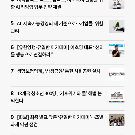
한 AI 리빙랩 업무 협약 체결
AI, 지속가능경영의 새 기준으로…기업들 ‘위험
관리’
[유한양행-유일한 아카데미] 이호영 대표 “선의
를 행동으로 연결하라”
생명보험업계, ‘상생금융’ 통한 사회공헌 실시
18개국 청소년 300명, ‘기후위기와 물’ 해법 논
의한다
[화보] 최종 발표 앞둔 ‘유일한 아카데미’…조별
과제 막판 점검