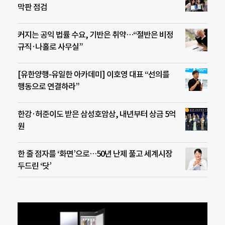
막판 점검
커지는 공익 법률 수요, 기반은 취약…“절반은 비정
규직·나홀로 사무실”
[유한양행-유일한 아카데미] 이호영 대표 “선의를
행동으로 연결하라”
한강·허준이도 받은 삼성호암상, 내년부터 상금 5억
원
한 줄 점자를 ‘화면’으로…50년 난제 풀고 세계시장
두드린 ‘닷’