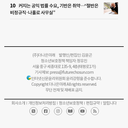
커지는 공익 법률 수요, 기반은 취약…“절반은
비정규직·나홀로 사무실”
(주)더나은미래 발행인/편집인: 김윤곤
청소년보호정책 책임자: 정유진
서울 중구 세종대로 135-9, 4층(태평로1가)
기사제보:
press@futurechosun.com
인터넷신문윤리위원회 윤리강령을 준수합니다.
Copyright 더나은미래 All rights reserved.
무단 전재 및 재배포 금지.
회사소개
개인정보처리방침
청소년보호정책
편집규약
알립니다