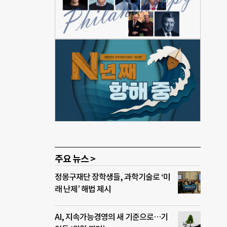
반 이
개인
개적으
 자
 힘이
과를
업했
주요 뉴스 >
정몽구재단 장학생들, 과학기술로 ‘미
래 난제’ 해법 제시
AI, 지속가능경영의 새 기준으로…기