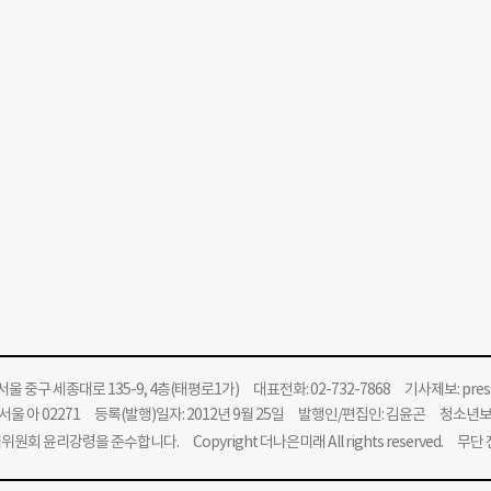
울 중구 세종대로 135-9, 4층(태평로1가) 대표전화: 02-732-7868 기사제보:
pre
울 아 02271 등록(발행)일자: 2012년 9월 25일 발행인/편집인: 김윤곤 청소년
위원회 윤리강령을 준수합니다.
Copyright 더나은미래 All rights reserved. 무