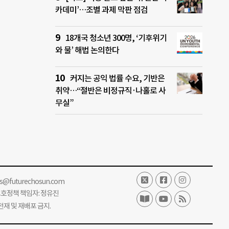
카데미’…조별 과제 막판 점검
18개국 청소년 300명, ‘기후위기
와 물’ 해법 논의한다
커지는 공익 법률 수요, 기반은
취약…“절반은 비정규직·나홀로 사
무실”
ss@futurechosun.com
보호정책 책임자: 정유진
단 전재 및 재배포 금지.