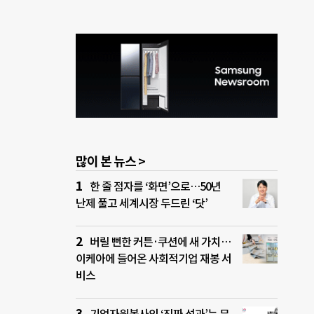
많이 본 뉴스 >
한 줄 점자를 ‘화면’으로…50년
난제 풀고 세계시장 두드린 ‘닷’
버릴 뻔한 커튼·쿠션에 새 가치…
이케아에 들어온 사회적기업 재봉 서
비스