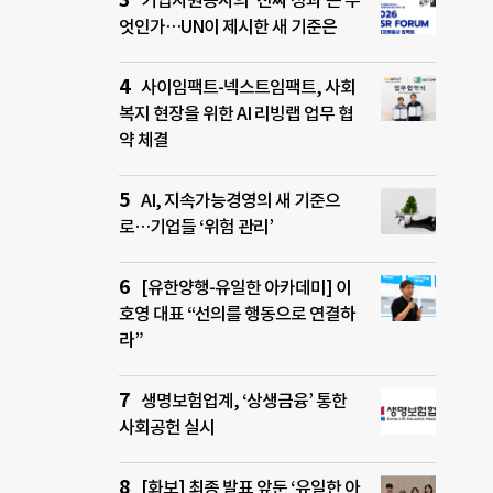
기업자원봉사의 ‘진짜 성과’는 무
엇인가…UN이 제시한 새 기준은
사이임팩트-넥스트임팩트, 사회
복지 현장을 위한 AI 리빙랩 업무 협
약 체결
AI, 지속가능경영의 새 기준으
로…기업들 ‘위험 관리’
[유한양행-유일한 아카데미] 이
호영 대표 “선의를 행동으로 연결하
라”
생명보험업계, ‘상생금융’ 통한
사회공헌 실시
[화보] 최종 발표 앞둔 ‘유일한 아