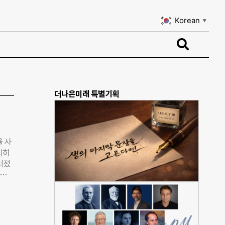
Korean
▼
Korean
▼
더나은미래 특별기획
 사
리히
려졌
 아내
지는
작한
등이