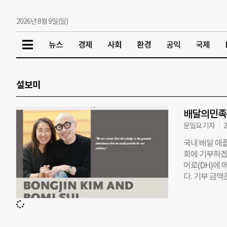
2026년 8월 9일(일)
뉴스
경제
사회
환경
공익
국제
설보미
배달의민족 
문일요 기자
2
국내 배달 애
회에 기부하겠
어로(DH)에
다. 기부 금
설보미씨와 함께
Pledge)’
2010년 워
‘고액 기부 선