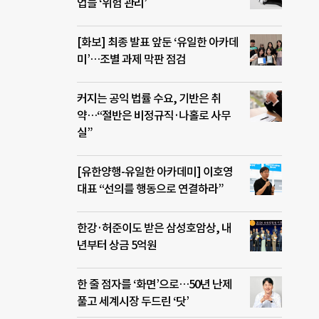
업들 ‘위험 관리’
[화보] 최종 발표 앞둔 ‘유일한 아카데
미’…조별 과제 막판 점검
커지는 공익 법률 수요, 기반은 취
약…“절반은 비정규직·나홀로 사무
실”
[유한양행-유일한 아카데미] 이호영
대표 “선의를 행동으로 연결하라”
한강·허준이도 받은 삼성호암상, 내
년부터 상금 5억원
한 줄 점자를 ‘화면’으로…50년 난제
풀고 세계시장 두드린 ‘닷’