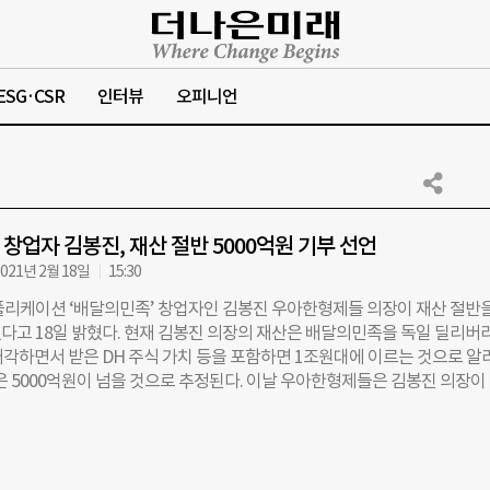
ESG·CSR
인터뷰
오피니언
창업자 김봉진, 재산 절반 5000억원 기부 선언
021년 2월 18일
15:30
플리케이션 ‘배달의민족’ 창업자인 김봉진 우아한형제들 의장이 재산 절반을
다고 18일 밝혔다. 현재 김봉진 의장의 재산은 배달의민족을 독일 딜리버
 매각하면서 받은 DH 주식 가치 등을 포함하면 1조원대에 이르는 것으로 알
액은 5000억원이 넘을 것으로 추정된다. 이날 우아한형제들은 김봉진 의장이
 세계적인 부자들의 기부 클럽으로 알려진 ‘더기빙플레지(The Giving
에 219번째 기부자로 등록됐다고 밝혔다. 한국인으로는 처음이다. 더기빙플레
런 버핏 버크셔해서웨이 회장과 빌 게이츠 마이크로소프트 창업자가 함께 시
언’ 캠페인으로 마크 저커버그 페이스북 창업자, 일론 머스크 테슬라 CEO 