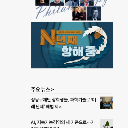
탈색하
자잘
 사람
 신뢰
 “이
의 사
 가
경험
반한
주요 뉴스 >
정몽구재단 장학생들, 과학기술로 ‘미
래 난제’ 해법 제시
AI, 지속가능경영의 새 기준으로…기