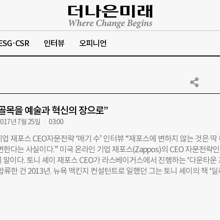
ESG·CSR
인터뷰
오피니언
골목을 예술과 혁신의 장으로”
017년 7월 25일
03:00
업 재포스 CEO자문전략 ‘매기 수’ 인터뷰 “재포스에 변하지 않는 것은 딱
변한다는 사실이다.” 미국 온라인 기업 재포스(Zappos)의 CEO 자문전략인
의 말이다. 토니 셰이 재포스 CEO가 라스베이거스에서 진행하는 ‘다운타운
합류한 건 2013년. 뉴욕 맥킨지 컨설턴트로 일했던 그는 토니 셰이의 책 ‘
 북 토크에 갔다가 다운타운 프로젝트를 듣고 완전히 매혹돼 합류했다고 한다
 자포스에도 합류했다. 그에게 재포스와 다운타운 프로젝트가 벌이는 실험에
자율성 부여하고, 행복을 배달하고… 재포스의 ‘조직’ 실험들 ㅡ재포스 CEO
y Hsieh)가 쓴 책 ‘딜리버링 해피니스’에 보면, 재포스에선 ‘직원이 행복한 조