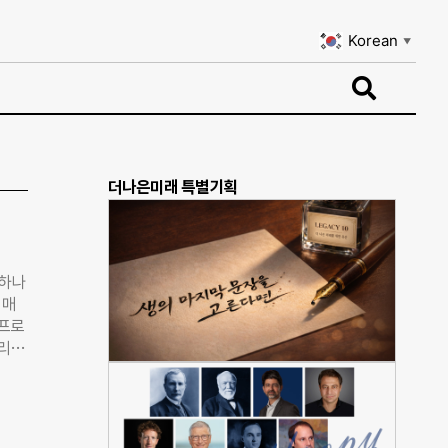
Korean
▼
Korean
▼
더나은미래 특별기획
 하나
 매
 프로
딜리버
.
 대
 토