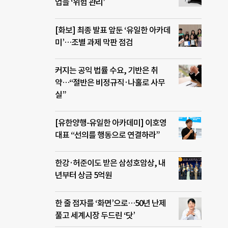
업들 ‘위험 관리’
[화보] 최종 발표 앞둔 ‘유일한 아카데
미’…조별 과제 막판 점검
커지는 공익 법률 수요, 기반은 취
약…“절반은 비정규직·나홀로 사무
실”
[유한양행-유일한 아카데미] 이호영
대표 “선의를 행동으로 연결하라”
한강·허준이도 받은 삼성호암상, 내
년부터 상금 5억원
한 줄 점자를 ‘화면’으로…50년 난제
풀고 세계시장 두드린 ‘닷’