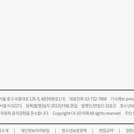
울 중구 세종대로 135-9, 4층(태평로1가) 대표전화: 02-732-7868 기사제보:
pre
울 아 02271 등록(발행)일자: 2012년 9월 25일 발행인/편집인: 김윤곤 청소년
위원회 윤리강령을 준수합니다.
Copyright 더나은미래 All rights reserved. 무
사소개
개인정보처리방침
청소년보호정책
편집규약
알립