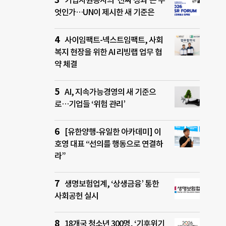
기업자원봉사의 ‘진짜 성과’는 무
엇인가…UN이 제시한 새 기준은
사이임팩트-넥스트임팩트, 사회
복지 현장을 위한 AI 리빙랩 업무 협
약 체결
AI, 지속가능경영의 새 기준으
로…기업들 ‘위험 관리’
[유한양행-유일한 아카데미] 이
호영 대표 “선의를 행동으로 연결하
라”
생명보험업계, ‘상생금융’ 통한
사회공헌 실시
18개국 청소년 300명, ‘기후위기