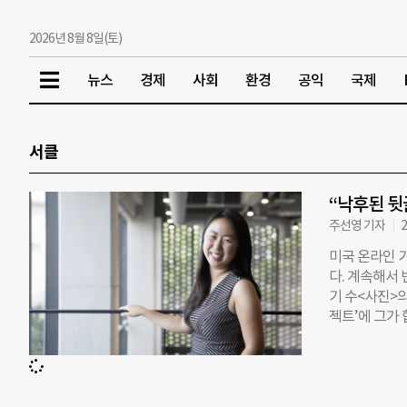
2026년 8월 8일(토)
뉴스
경제
사회
환경
공익
국제
서클
“낙후된 뒷
주선영 기자
2
미국 온라인 기
다. 계속해서 
기 수<사진>
젝트’에 그가 
링 해피니스’
2015년부턴
해 물었다. ◇
니 셰이(Ton