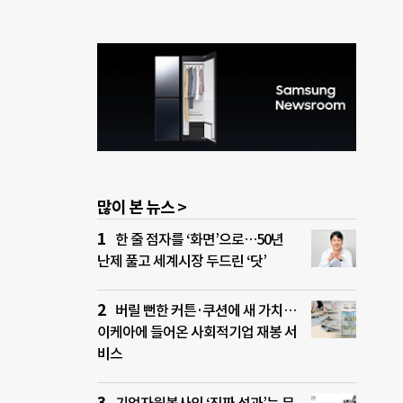
많이 본 뉴스 >
한 줄 점자를 ‘화면’으로…50년
난제 풀고 세계시장 두드린 ‘닷’
버릴 뻔한 커튼·쿠션에 새 가치…
이케아에 들어온 사회적기업 재봉 서
비스