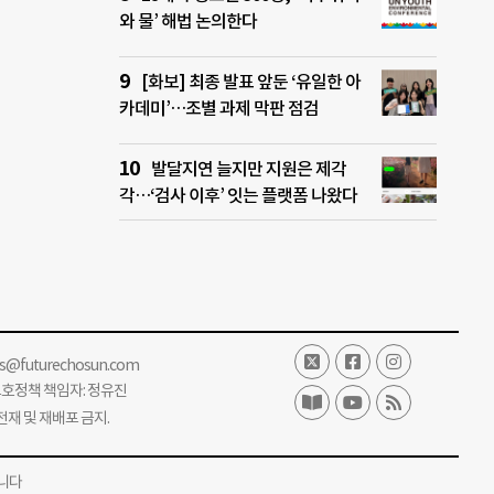
와 물’ 해법 논의한다
[화보] 최종 발표 앞둔 ‘유일한 아
카데미’…조별 과제 막판 점검
발달지연 늘지만 지원은 제각
각…‘검사 이후’ 잇는 플랫폼 나왔다
ss@futurechosun.com
보호정책 책임자: 정유진
단 전재 및 재배포 금지.
니다