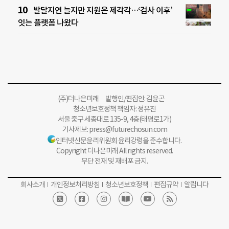
발달지연 늘지만 지원은 제각각…‘검사 이후’
잇는 플랫폼 나왔다
(주)더나은미래 발행인/편집인: 김윤곤
청소년보호정책 책임자: 정유진
서울 중구 세종대로 135-9, 4층(태평로1가)
기사제보:
press@futurechosun.com
인터넷신문윤리위원회 윤리강령을 준수합니다.
Copyright 더나은미래 All rights reserved.
무단 전재 및 재배포 금지.
회사소개
개인정보처리방침
청소년보호정책
편집규약
알립니다