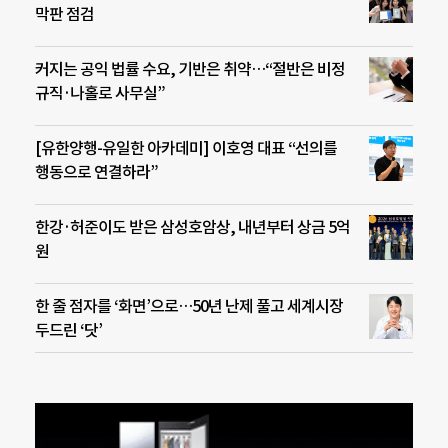
막판 점검
커지는 공익 법률 수요, 기반은 취약…“절반은 비정
규직·나홀로 사무실”
[유한양행-유일한 아카데미] 이호영 대표 “선의를
행동으로 연결하라”
한강·허준이도 받은 삼성호암상, 내년부터 상금 5억
원
한 줄 점자를 ‘화면’으로…50년 난제 풀고 세계시장
두드린 ‘닷’