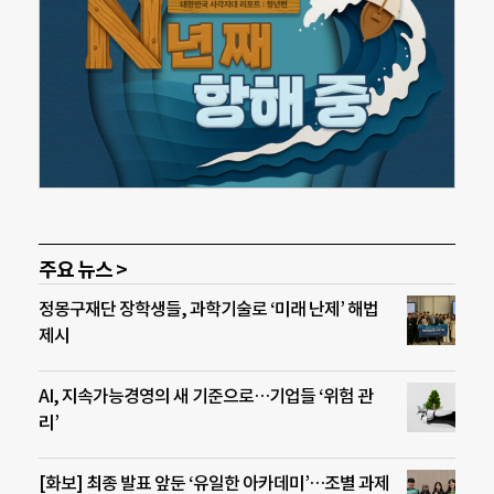
주요 뉴스 >
정몽구재단 장학생들, 과학기술로 ‘미래 난제’ 해법
제시
AI, 지속가능경영의 새 기준으로…기업들 ‘위험 관
리’
[화보] 최종 발표 앞둔 ‘유일한 아카데미’…조별 과제