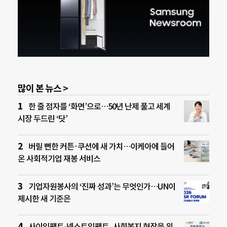
많이 본 뉴스 >
한 줄 점자를 ‘화면’으로…50년 난제 풀고 세계
시장 두드린 ‘닷’
버릴 뻔한 커튼·쿠션에 새 가치…이케아에 들어
온 사회적기업 재봉 서비스
기업자원봉사의 ‘진짜 성과’는 무엇인가…UN이
제시한 새 기준은
사이임팩트-넥스트임팩트, 사회복지 현장을 위