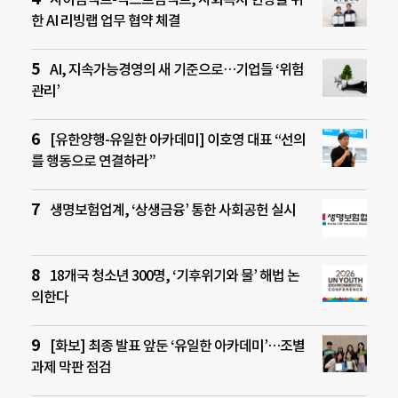
한 AI 리빙랩 업무 협약 체결
AI, 지속가능경영의 새 기준으로…기업들 ‘위험
관리’
[유한양행-유일한 아카데미] 이호영 대표 “선의
를 행동으로 연결하라”
생명보험업계, ‘상생금융’ 통한 사회공헌 실시
18개국 청소년 300명, ‘기후위기와 물’ 해법 논
의한다
[화보] 최종 발표 앞둔 ‘유일한 아카데미’…조별
과제 막판 점검