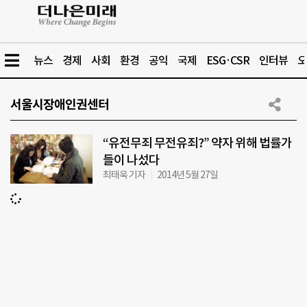
뉴스
경제
사회
환경
공익
국제
ESG·CSR
인터뷰
오
서울시장애인권센터
“유전무죄 무전유죄?” 약자 위해 법률가
들이 나섰다
최태욱 기자
2014년 5월 27일