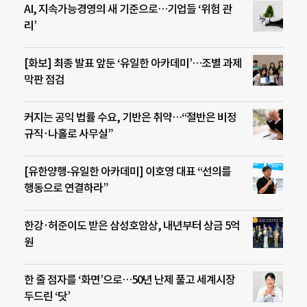
AI, 지속가능경영의 새 기준으로…기업들 ‘위험 관
리’
[화보] 최종 발표 앞둔 ‘유일한 아카데미’…조별 과제
막판 점검
커지는 공익 법률 수요, 기반은 취약…“절반은 비정
규직·나홀로 사무실”
[유한양행-유일한 아카데미] 이호영 대표 “선의를
행동으로 연결하라”
한강·허준이도 받은 삼성호암상, 내년부터 상금 5억
원
한 줄 점자를 ‘화면’으로…50년 난제 풀고 세계시장
두드린 ‘닷’