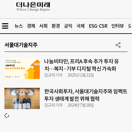
뉴스
경제
사회
환경
공익
국제
ESG·CSR
인터뷰
오
서울대기술지주
나눔비타민, 프리A 후속 추가 투자 유
치…복지·기부 디지털 혁신 가속화
김규리 기자
2025년 1월 21일
한국사회투자, 서울대기술지주와 임팩트
투자 생태계 발전 위해 협력
김규리 기자
2024년 7월 18일