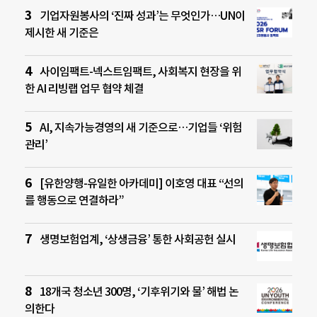
기업자원봉사의 ‘진짜 성과’는 무엇인가…UN이
제시한 새 기준은
사이임팩트-넥스트임팩트, 사회복지 현장을 위
한 AI 리빙랩 업무 협약 체결
AI, 지속가능경영의 새 기준으로…기업들 ‘위험
관리’
[유한양행-유일한 아카데미] 이호영 대표 “선의
를 행동으로 연결하라”
생명보험업계, ‘상생금융’ 통한 사회공헌 실시
18개국 청소년 300명, ‘기후위기와 물’ 해법 논
의한다