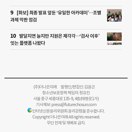
[화보] 최종 발표 앞둔 ‘유일한 아카데미’…조별
과제 막판 점검
발달지연 늘지만 지원은 제각각…‘검사 이후’
잇는 플랫폼 나왔다
(주)더나은미래 발행인/편집인: 김윤곤
청소년보호정책 책임자: 정유진
서울 중구 세종대로 135-9, 4층(태평로1가)
기사제보:
press@futurechosun.com
인터넷신문윤리위원회 윤리강령을 준수합니다.
Copyright 더나은미래 All rights reserved.
무단 전재 및 재배포 금지.