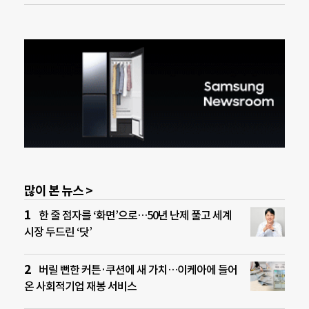
많이 본 뉴스 >
한 줄 점자를 ‘화면’으로…50년 난제 풀고 세계
시장 두드린 ‘닷’
버릴 뻔한 커튼·쿠션에 새 가치…이케아에 들어
온 사회적기업 재봉 서비스