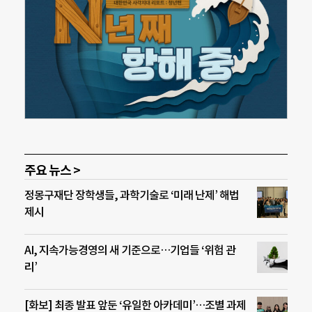
주요 뉴스 >
정몽구재단 장학생들, 과학기술로 ‘미래 난제’ 해법
제시
AI, 지속가능경영의 새 기준으로…기업들 ‘위험 관
리’
[화보] 최종 발표 앞둔 ‘유일한 아카데미’…조별 과제