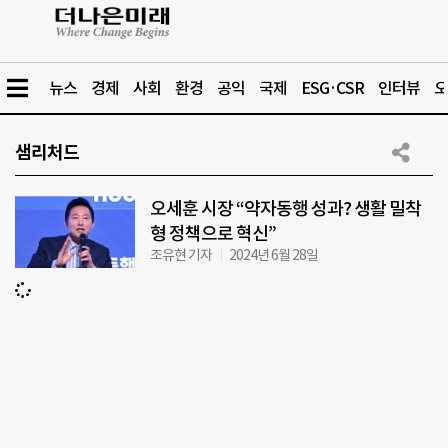
뉴스
경제
사회
환경
공익
국제
ESG·CSR
인터뷰
오
샘리처드
오세훈 시장 “약자동행 성과? 생활 밀착
형 정책으로 혁신”
조유현 기자
2024년 6월 28일