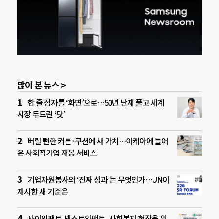
많이 본 뉴스 >
한 줄 점자를 ‘화면’으로…50년 난제 풀고 세계
시장 두드린 ‘닷’
버릴 뻔한 커튼·쿠션에 새 가치…이케아에 들어
온 사회적기업 재봉 서비스
기업자원봉사의 ‘진짜 성과’는 무엇인가…UN이
제시한 새 기준은
사이임팩트-넥스트임팩트, 사회복지 현장을 위