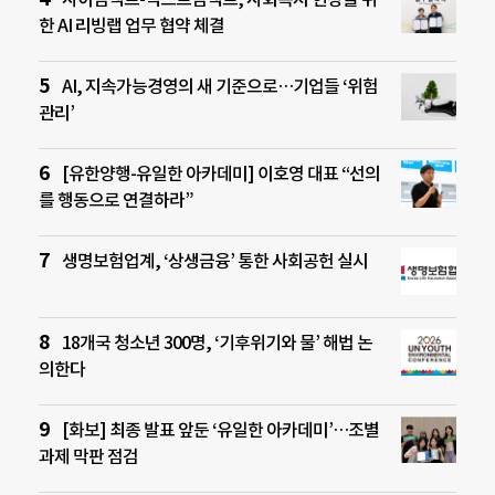
한 AI 리빙랩 업무 협약 체결
AI, 지속가능경영의 새 기준으로…기업들 ‘위험
관리’
[유한양행-유일한 아카데미] 이호영 대표 “선의
를 행동으로 연결하라”
생명보험업계, ‘상생금융’ 통한 사회공헌 실시
18개국 청소년 300명, ‘기후위기와 물’ 해법 논
의한다
[화보] 최종 발표 앞둔 ‘유일한 아카데미’…조별
과제 막판 점검