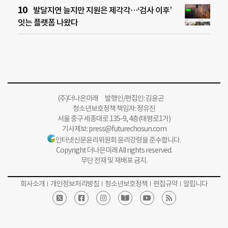
발달지연 늘지만 지원은 제각각…‘검사 이후’
잇는 플랫폼 나왔다
(주)더나은미래 발행인/편집인: 김윤곤
청소년보호정책 책임자: 정유진
서울 중구 세종대로 135-9, 4층(태평로1가)
기사제보:
press@futurechosun.com
인터넷신문윤리위원회 윤리강령을 준수합니다.
Copyright 더나은미래 All rights reserved.
무단 전재 및 재배포 금지.
회사소개
개인정보처리방침
청소년보호정책
편집규약
알립니다