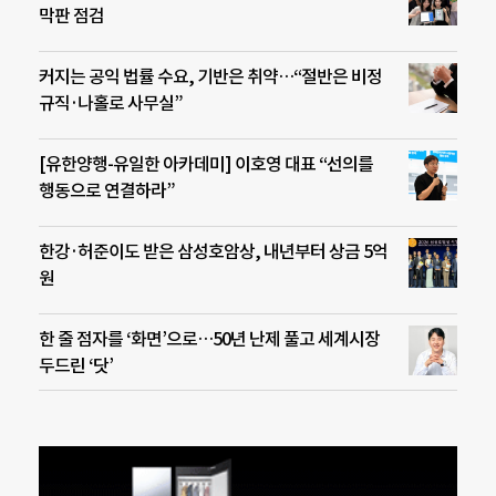
막판 점검
커지는 공익 법률 수요, 기반은 취약…“절반은 비정
규직·나홀로 사무실”
[유한양행-유일한 아카데미] 이호영 대표 “선의를
행동으로 연결하라”
한강·허준이도 받은 삼성호암상, 내년부터 상금 5억
원
한 줄 점자를 ‘화면’으로…50년 난제 풀고 세계시장
두드린 ‘닷’