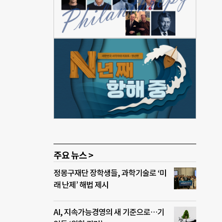
 기꺼
 태양
 황
이해
 대기
팩토
주요 뉴스 >
정몽구재단 장학생들, 과학기술로 ‘미
래 난제’ 해법 제시
AI, 지속가능경영의 새 기준으로…기