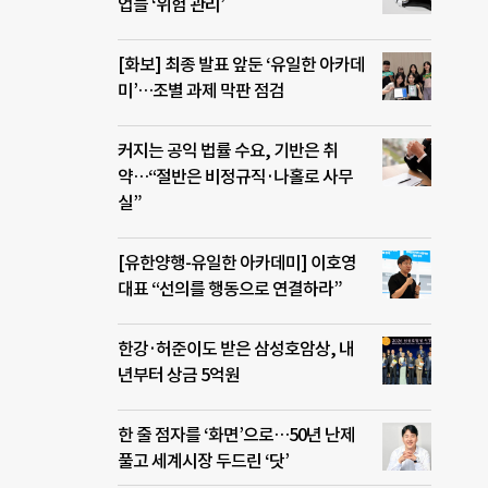
업들 ‘위험 관리’
[화보] 최종 발표 앞둔 ‘유일한 아카데
미’…조별 과제 막판 점검
커지는 공익 법률 수요, 기반은 취
약…“절반은 비정규직·나홀로 사무
실”
[유한양행-유일한 아카데미] 이호영
대표 “선의를 행동으로 연결하라”
한강·허준이도 받은 삼성호암상, 내
년부터 상금 5억원
한 줄 점자를 ‘화면’으로…50년 난제
풀고 세계시장 두드린 ‘닷’