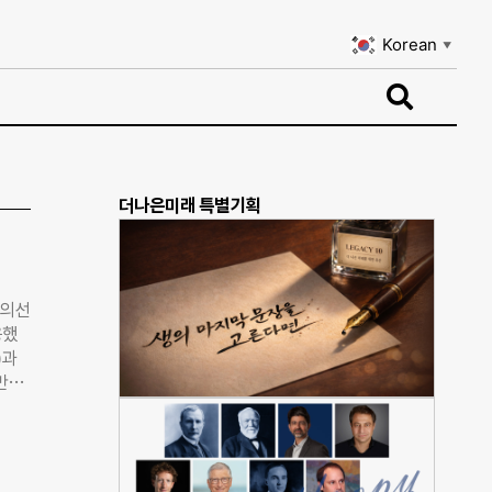
Korean
▼
Korean
▼
더나은미래 특별기획
정의선
응했
)과
만나
”면서
대차그
 로보
EO는