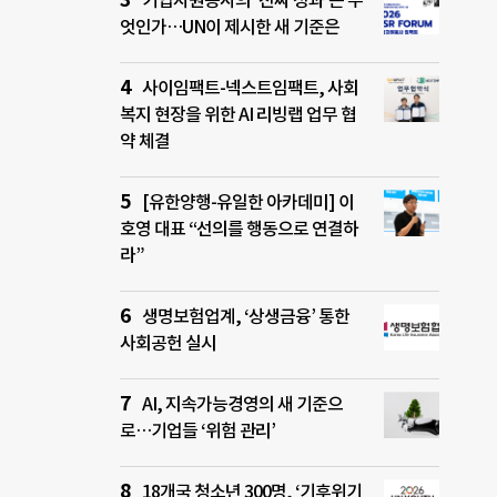
기업자원봉사의 ‘진짜 성과’는 무
엇인가…UN이 제시한 새 기준은
사이임팩트-넥스트임팩트, 사회
복지 현장을 위한 AI 리빙랩 업무 협
약 체결
[유한양행-유일한 아카데미] 이
호영 대표 “선의를 행동으로 연결하
라”
생명보험업계, ‘상생금융’ 통한
사회공헌 실시
AI, 지속가능경영의 새 기준으
로…기업들 ‘위험 관리’
18개국 청소년 300명, ‘기후위기