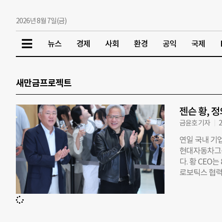
2026년 8월 7일(금)
뉴스
경제
사회
환경
공익
국제
새만금프로젝트
젠슨 황, 정
금윤호 기자
2
연일 국내 기
현대자동차그룹
다. 황 CEO
로보틱스 협력 
“자율주행 모
“모든 형태의
룹이 새만금에 
틱스 데이터센