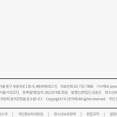
울 중구 세종대로 135-9, 4층(태평로1가) 대표전화: 02-732-7868 기사제보:
pre
울 아 02271 등록(발행)일자: 2012년 9월 25일 발행인/편집인: 김윤곤 청소년
위원회 윤리강령을 준수합니다.
Copyright 더나은미래 All rights reserved. 무
사소개
개인정보처리방침
청소년보호정책
편집규약
알립