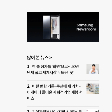
많이 본 뉴스 >
한 줄 점자를 ‘화면’으로…50년
난제 풀고 세계시장 두드린 ‘닷’
버릴 뻔한 커튼·쿠션에 새 가치…
이케아에 들어온 사회적기업 재봉 서
비스