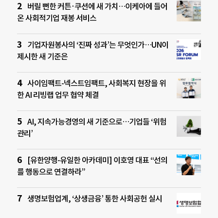
버릴 뻔한 커튼·쿠션에 새 가치…이케아에 들어
온 사회적기업 재봉 서비스
기업자원봉사의 ‘진짜 성과’는 무엇인가…UN이
제시한 새 기준은
사이임팩트-넥스트임팩트, 사회복지 현장을 위
한 AI 리빙랩 업무 협약 체결
AI, 지속가능경영의 새 기준으로…기업들 ‘위험
관리’
[유한양행-유일한 아카데미] 이호영 대표 “선의
를 행동으로 연결하라”
생명보험업계, ‘상생금융’ 통한 사회공헌 실시