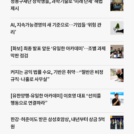
정몽구재단 장학생들, 과학기술로 ‘미래 난제’ 해법
제시
AI, 지속가능경영의 새 기준으로…기업들 ‘위험 관
리’
[화보] 최종 발표 앞둔 ‘유일한 아카데미’…조별 과제
막판 점검
커지는 공익 법률 수요, 기반은 취약…“절반은 비정
규직·나홀로 사무실”
[유한양행-유일한 아카데미] 이호영 대표 “선의를
행동으로 연결하라”
한강·허준이도 받은 삼성호암상, 내년부터 상금 5억
원