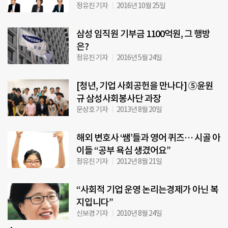
정유진 기자
2016년 10월 25일
삼성 임직원 기부금 1100억원, 그 행방
은?
정유진 기자
2016년 5월 24일
[청년, 기업 사회공헌을 만나다] ⑤윤원
규 삼성사회봉사단 과장
문상호 기자
2013년 8월 20일
해외 변호사 ‘쌤’들과 영어 퀴즈… 시골 아
이들 “공부 욕심 생겼어요”
정유진 기자
2012년 8월 21일
“사회적 기업 운영 논리는경제가 아닌 복
지입니다”
신보경 기자
2010년 8월 24일