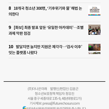
18개국 청소년 300명, ‘기후위기와 물’ 해법 논
의한다
[화보] 최종 발표 앞둔 ‘유일한 아카데미’…조별
과제 막판 점검
발달지연 늘지만 지원은 제각각…‘검사 이후’
잇는 플랫폼 나왔다
(주)더나은미래 발행인/편집인: 김윤곤
청소년보호정책 책임자: 정유진
서울 중구 세종대로 135-9, 4층(태평로1가)
기사제보:
press@futurechosun.com
인터넷신문윤리위원회 윤리강령을 준수합니다.