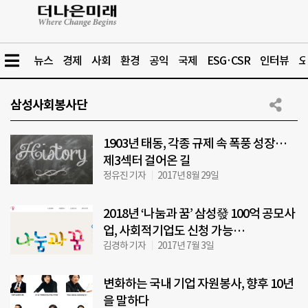
뉴스
경제
사회
환경
공익
국제
ESG·CSR
인터뷰
오
삼성사회봉사단
1903년 태동, 각종 규제 속 폭풍 성장…
제3섹터 걸어온 길
정유진 기자
2017년 8월 29일
2018년 ‘나눔과 꿈’ 삼성發 100억 공모사
업, 사회적기업도 신청 가능…
김경하 기자
2017년 7월 3일
변화하는 국내 기업 자원봉사, 향후 10년
을 말하다