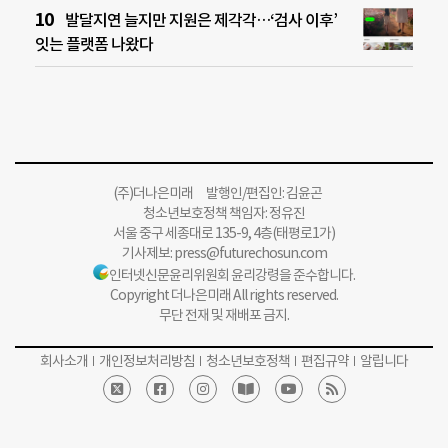
발달지연 늘지만 지원은 제각각…‘검사 이후’
잇는 플랫폼 나왔다
(주)더나은미래 발행인/편집인: 김윤곤
청소년보호정책 책임자: 정유진
서울 중구 세종대로 135-9, 4층(태평로1가)
기사제보:
press@futurechosun.com
인터넷신문윤리위원회 윤리강령을 준수합니다.
Copyright 더나은미래 All rights reserved.
무단 전재 및 재배포 금지.
회사소개
개인정보처리방침
청소년보호정책
편집규약
알립니다