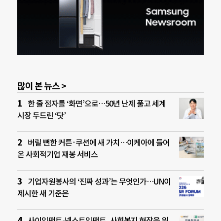
많이 본 뉴스 >
한 줄 점자를 ‘화면’으로…50년 난제 풀고 세계
시장 두드린 ‘닷’
버릴 뻔한 커튼·쿠션에 새 가치…이케아에 들어
온 사회적기업 재봉 서비스
기업자원봉사의 ‘진짜 성과’는 무엇인가…UN이
제시한 새 기준은
사이임팩트-넥스트임팩트, 사회복지 현장을 위