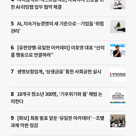
한 AI 리빙랩 업무 협약 체결
AI, 지속가능경영의 새 기준으로…기업들 ‘위험
관리’
[유한양행-유일한 아카데미] 이호영 대표 “선의
를 행동으로 연결하라”
생명보험업계, ‘상생금융’ 통한 사회공헌 실시
18개국 청소년 300명, ‘기후위기와 물’ 해법 논
의한다
[화보] 최종 발표 앞둔 ‘유일한 아카데미’…조별
과제 막판 점검