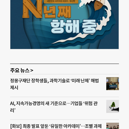
주요 뉴스 >
정몽구재단 장학생들, 과학기술로 ‘미래 난제’ 해법
제시
AI, 지속가능경영의 새 기준으로…기업들 ‘위험 관
리’
[화보] 최종 발표 앞둔 ‘유일한 아카데미’…조별 과제