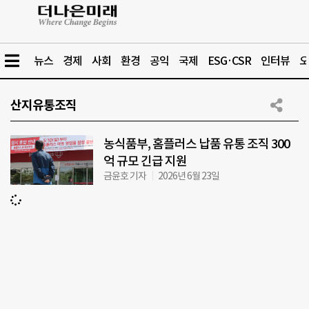
뉴스
경제
사회
환경
공익
국제
ESG·CSR
인터뷰
오
산지유통조직
농식품부, 홈플러스 납품 유통 조직 300
억 규모 긴급 지원
금윤호 기자
2026년 6월 23일