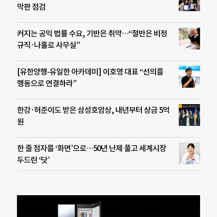
막판 점검
커지는 공익 법률 수요, 기반은 취약…“절반은 비정
규직·나홀로 사무실”
[유한양행-유일한 아카데미] 이호영 대표 “선의를
행동으로 연결하라”
한강·허준이도 받은 삼성호암상, 내년부터 상금 5억
원
한 줄 점자를 ‘화면’으로…50년 난제 풀고 세계시장
두드린 ‘닷’