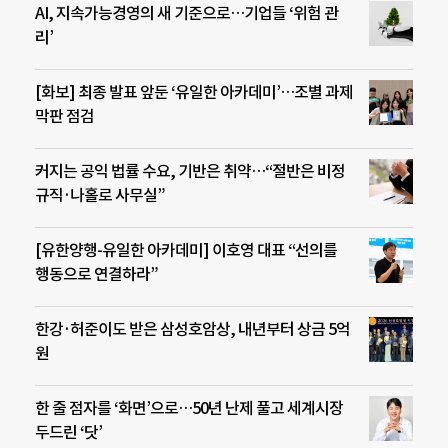
AI, 지속가능경영의 새 기준으로…기업들 ‘위험 관
리’
[화보] 최종 발표 앞둔 ‘유일한 아카데미’…조별 과제
막판 점검
커지는 공익 법률 수요, 기반은 취약…“절반은 비정
규직·나홀로 사무실”
[유한양행-유일한 아카데미] 이호영 대표 “선의를
행동으로 연결하라”
한강·허준이도 받은 삼성호암상, 내년부터 상금 5억
원
한 줄 점자를 ‘화면’으로…50년 난제 풀고 세계시장
두드린 ‘닷’