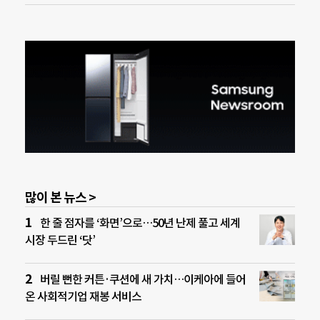
많이 본 뉴스 >
한 줄 점자를 ‘화면’으로…50년 난제 풀고 세계
시장 두드린 ‘닷’
버릴 뻔한 커튼·쿠션에 새 가치…이케아에 들어
온 사회적기업 재봉 서비스