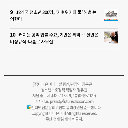
18개국 청소년 300명, ‘기후위기와 물’ 해법 논
의한다
커지는 공익 법률 수요, 기반은 취약…“절반은
비정규직·나홀로 사무실”
(주)더나은미래 발행인/편집인: 김윤곤
청소년보호정책 책임자: 정유진
서울 중구 세종대로 135-9, 4층(태평로1가)
기사제보:
press@futurechosun.com
인터넷신문윤리위원회 윤리강령을 준수합니다.
Copyright 더나은미래 All rights reserved.
무단 전재 및 재배포 금지.