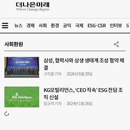
뉴스
경제
사회
환경
공익
국제
ESG·CSR
인터뷰
오
사회환원
삼성, 협력사와 상생 생태계 조성 협약 체
결
구지훈 기자
2026년 6월 29일
KG모빌리언스, ‘CEO 직속’ ESG 전담 조
직 신설
김규리 기자
2024년 1월 26일