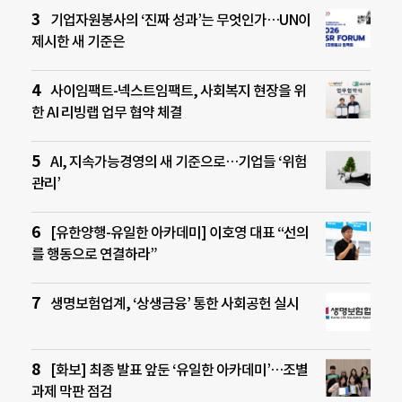
기업자원봉사의 ‘진짜 성과’는 무엇인가…UN이
제시한 새 기준은
사이임팩트-넥스트임팩트, 사회복지 현장을 위
한 AI 리빙랩 업무 협약 체결
AI, 지속가능경영의 새 기준으로…기업들 ‘위험
관리’
[유한양행-유일한 아카데미] 이호영 대표 “선의
를 행동으로 연결하라”
생명보험업계, ‘상생금융’ 통한 사회공헌 실시
[화보] 최종 발표 앞둔 ‘유일한 아카데미’…조별
과제 막판 점검