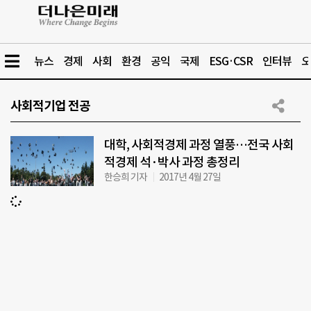
뉴스
경제
사회
환경
공익
국제
ESG·CSR
인터뷰
오
사회적기업 전공
대학, 사회적경제 과정 열풍…전국 사회
적경제 석·박사 과정 총정리
한승희 기자
2017년 4월 27일