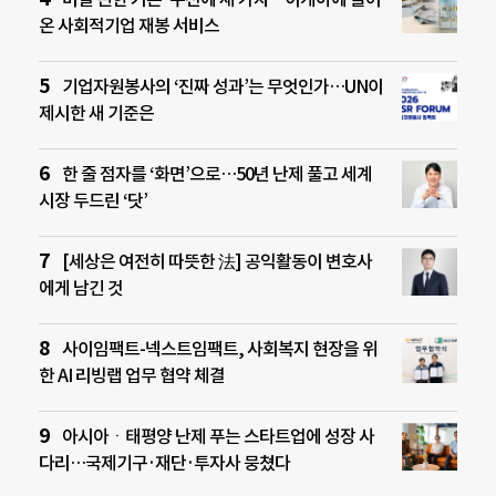
온 사회적기업 재봉 서비스
기업자원봉사의 ‘진짜 성과’는 무엇인가…UN이
제시한 새 기준은
한 줄 점자를 ‘화면’으로…50년 난제 풀고 세계
시장 두드린 ‘닷’
[세상은 여전히 따뜻한 法] 공익활동이 변호사
에게 남긴 것
사이임팩트-넥스트임팩트, 사회복지 현장을 위
한 AI 리빙랩 업무 협약 체결
아시아ㆍ태평양 난제 푸는 스타트업에 성장 사
다리…국제기구·재단·투자사 뭉쳤다