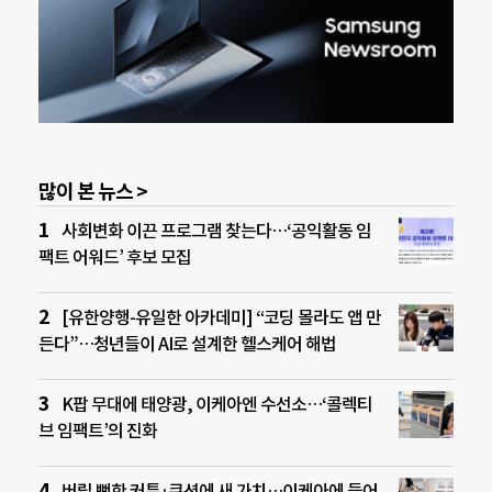
많이 본 뉴스 >
사회변화 이끈 프로그램 찾는다…‘공익활동 임
팩트 어워드’ 후보 모집
[유한양행-유일한 아카데미] “코딩 몰라도 앱 만
든다”…청년들이 AI로 설계한 헬스케어 해법
K팝 무대에 태양광, 이케아엔 수선소…‘콜렉티
브 임팩트’의 진화
버릴 뻔한 커튼·쿠션에 새 가치…이케아에 들어