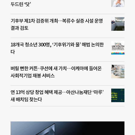
두드린 ‘닷’
기후부 제1차 검증위 개최…복류수 실증 시설 운영
결과 검토
18개국 청소년 300명, ‘기후위기와 물’ 해법 논의한
다
버릴 뻔한 커튼·쿠션에 새 가치…이케아에 들어온
사회적기업 재봉 서비스
연 13억 상당 창업 혜택 제공…아산나눔재단 ‘마루’
새 배치팀 찾는다