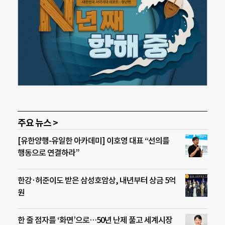
주요 뉴스 >
[유한양행-유일한 아카데미] 이호영 대표 “선의를
행동으로 연결하라”
한강·허준이도 받은 삼성호암상, 내년부터 상금 5억
원
한 줄 점자를 ‘화면’으로…50년 난제 풀고 세계시장