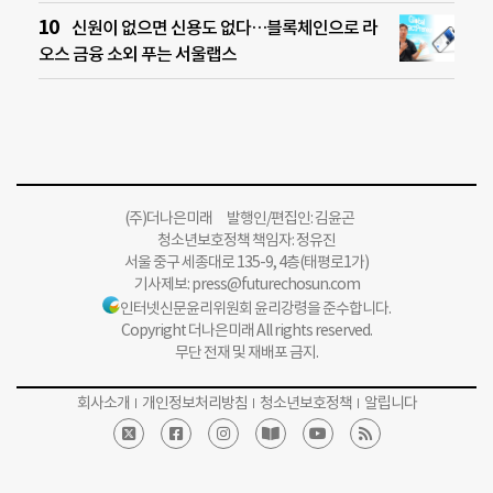
신원이 없으면 신용도 없다…블록체인으로 라
오스 금융 소외 푸는 서울랩스
(주)더나은미래 발행인/편집인: 김윤곤
청소년보호정책 책임자: 정유진
서울 중구 세종대로 135-9, 4층(태평로1가)
기사제보:
press@futurechosun.com
인터넷신문윤리위원회 윤리강령을 준수합니다.
Copyright 더나은미래 All rights reserved.
무단 전재 및 재배포 금지.
회사소개
개인정보처리방침
청소년보호정책
알립니다