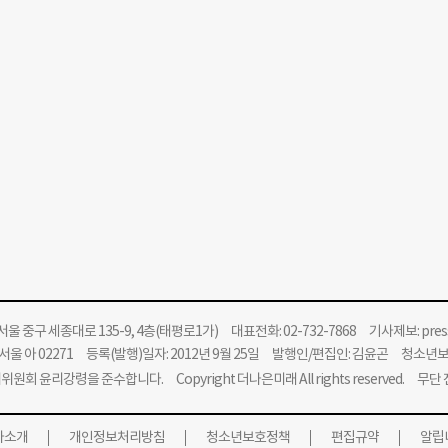
울 중구 세종대로 135-9, 4층(태평로1가) 대표전화: 02-732-7868 기사제보:
pre
울 아 02271 등록(발행)일자: 2012년 9월 25일 발행인/편집인: 김윤곤 청소년
위원회 윤리강령을 준수합니다.
Copyright 더나은미래 All rights reserved. 무
사소개
개인정보처리방침
청소년보호정책
편집규약
알립