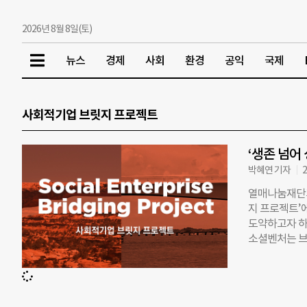
2026년 8월 8일(토)
뉴스
경제
사회
환경
공익
국제
사회적기업 브릿지 프로젝트
‘생존 넘어
박혜연 기자
2
열매나눔재단과
지 프로젝트’
도약하고자 하
소셜벤처는 브
상은 총 30
2020년 8
다운받아, 이메일
프로젝트에 대한