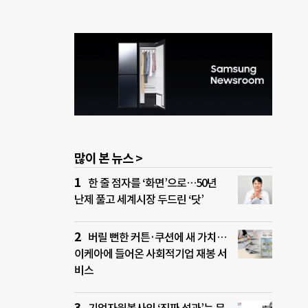
많이 본 뉴스 >
한 줄 점자를 ‘화면’으로…50년
난제 풀고 세계시장 두드린 ‘닷’
버릴 뻔한 커튼·쿠션에 새 가치…
이케아에 들어온 사회적기업 재봉 서
비스