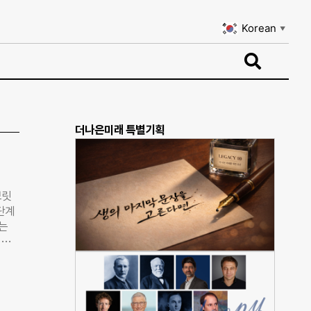
Korean
▼
Korean
▼
더나은미래 특별기획
브릿
단계
는
 대
부터
을
다.
all