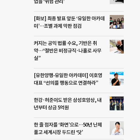
업들 ‘위험 관리’
[화보] 최종 발표 앞둔 ‘유일한 아카데
미’…조별 과제 막판 점검
커지는 공익 법률 수요, 기반은 취
약…“절반은 비정규직·나홀로 사무
실”
[유한양행-유일한 아카데미] 이호영
대표 “선의를 행동으로 연결하라”
한강·허준이도 받은 삼성호암상, 내
년부터 상금 5억원
한 줄 점자를 ‘화면’으로…50년 난제
풀고 세계시장 두드린 ‘닷’