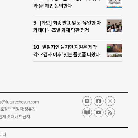
와 물’ 해법 논의한다
[화보] 최종 발표 앞둔 ‘유일한 아
카데미’…조별 과제 막판 점검
발달지연 늘지만 지원은 제각
각…‘검사 이후’ 잇는 플랫폼 나왔다
ss@futurechosun.com
보호정책 책임자: 정유진
단 전재 및 재배포 금지.
니다