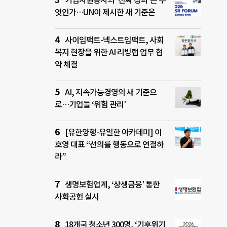
기업자원봉사의 ‘진짜 성과’는 무
엇인가…UN이 제시한 새 기준은
사이임팩트-넥스트임팩트, 사회
복지 현장을 위한 AI 리빙랩 업무 협
약 체결
AI, 지속가능경영의 새 기준으
로…기업들 ‘위험 관리’
[유한양행-유일한 아카데미] 이
호영 대표 “선의를 행동으로 연결하
라”
생명보험업계, ‘상생금융’ 통한
사회공헌 실시
18개국 청소년 300명, ‘기후위기