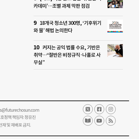
카데미’…조별 과제 막판 점검
18개국 청소년 300명, ‘기후위기
와 물’ 해법 논의한다
커지는 공익 법률 수요, 기반은
취약…“절반은 비정규직·나홀로 사
무실”
ss@futurechosun.com
보호정책 책임자: 정유진
단 전재 및 재배포 금지.