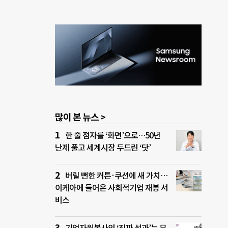
많이 본 뉴스 >
한 줄 점자를 ‘화면’으로…50년
난제 풀고 세계시장 두드린 ‘닷’
버릴 뻔한 커튼·쿠션에 새 가치…
이케아에 들어온 사회적기업 재봉 서
비스