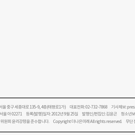
울 중구 세종대로 135-9, 4층(태평로1가) 대표전화: 02-732-7868 기사제보:
pre
울 아 02271 등록(발행)일자: 2012년 9월 25일 발행인/편집인: 김윤곤 청소년
위원회 윤리강령을 준수합니다.
Copyright 더나은미래 All rights reserved. 무