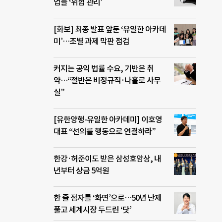
업들 ‘위험 관리’
[화보] 최종 발표 앞둔 ‘유일한 아카데
미’…조별 과제 막판 점검
커지는 공익 법률 수요, 기반은 취
약…“절반은 비정규직·나홀로 사무
실”
[유한양행-유일한 아카데미] 이호영
대표 “선의를 행동으로 연결하라”
한강·허준이도 받은 삼성호암상, 내
년부터 상금 5억원
한 줄 점자를 ‘화면’으로…50년 난제
풀고 세계시장 두드린 ‘닷’