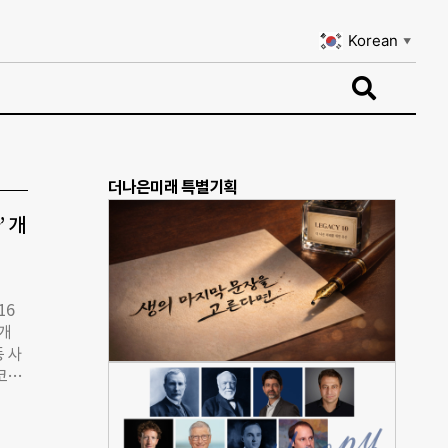
Korean
▼
Korean
▼
더나은미래 특별기획
 개
16
9개
등 사
코로
여준
됐
 글로