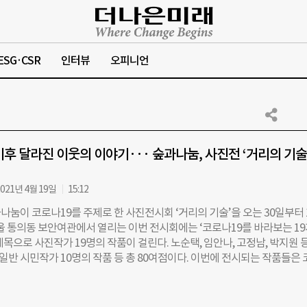
ESG·CSR
인터뷰
오피니언
이후 달라진 이웃의 이야기··· 숲과나눔, 사진전 ‘거리의 기술’
021년 4월 19일
15:12
눔이 코로나19를 주제로 한 사진전시회 ‘거리의 기술’을 오는 30일부터 
서울 통의동 보안여관에서 열리는 이번 전시회에는 ‘코로나19를 바라보는 1
목으로 사진작가 19명의 작품이 걸린다. 노순택, 임안나, 고정남, 박지원 
일반 시민작가 10명의 작품 등 총 80여점이다. 이번에 전시되는 작품들은 
생긴 특이한 현상, 특별한 이슈 등 팬데믹 이후 달라진 우리 사회 모습을 보
은 “코로나 19로 인해 어려움에 처한 이웃의 이야기를 들려주기 위해 기획
 제목인 ‘거리의 기술’은 거리두기의 기술(技術)이자, ‘코로나19를 사진과