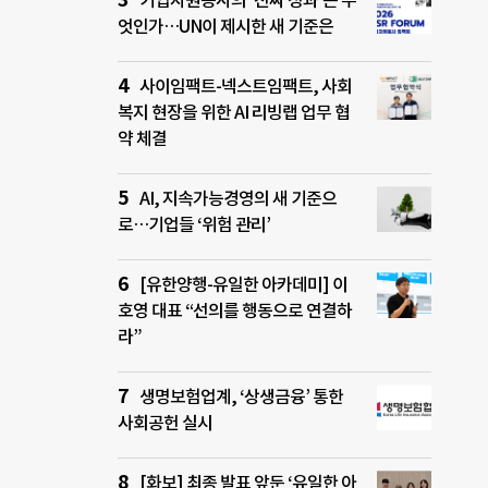
기업자원봉사의 ‘진짜 성과’는 무
엇인가…UN이 제시한 새 기준은
사이임팩트-넥스트임팩트, 사회
복지 현장을 위한 AI 리빙랩 업무 협
약 체결
AI, 지속가능경영의 새 기준으
로…기업들 ‘위험 관리’
[유한양행-유일한 아카데미] 이
호영 대표 “선의를 행동으로 연결하
라”
생명보험업계, ‘상생금융’ 통한
사회공헌 실시
[화보] 최종 발표 앞둔 ‘유일한 아