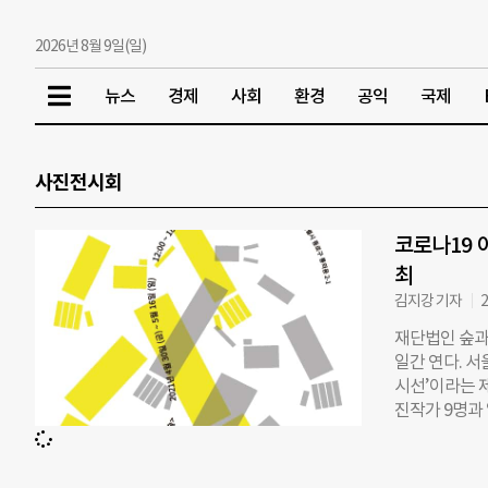
2026년 8월 9일(일)
뉴스
경제
사회
환경
공익
국제
사진전시회
코로나19 
최
김지강 기자
2
재단법인 숲과나
일간 연다. 
시선’이라는 제
진작가 9명과 
나19로 인해 
다. 숲과나눔
다”며 “전시회