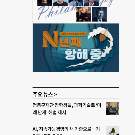
돼 있
간한
지원
코로
보이는
트토
망자
상을
 매일
주요 뉴스 >
정몽구재단 장학생들, 과학기술로 ‘미
래 난제’ 해법 제시
AI, 지속가능경영의 새 기준으로…기