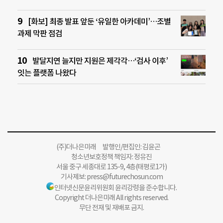
[화보] 최종 발표 앞둔 ‘유일한 아카데미’…조별
과제 막판 점검
발달지연 늘지만 지원은 제각각…‘검사 이후’
잇는 플랫폼 나왔다
(주)더나은미래 발행인/편집인: 김윤곤
청소년보호정책 책임자: 정유진
서울 중구 세종대로 135-9, 4층(태평로1가)
기사제보:
press@futurechosun.com
인터넷신문윤리위원회 윤리강령을 준수합니다.
Copyright 더나은미래 All rights reserved.
무단 전재 및 재배포 금지.