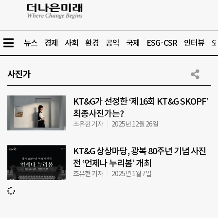
뉴스
경제
사회
환경
공익
국제
ESG·CSR
인터뷰
오
사진가
KT&G가 선정한 ‘제16회 KT&G SKOPF’
최종사진가는?
조유현 기자
2025년 12월 26일
KT&G 상상마당, 광복 80주년 기념 사진
전 ‘언제나 누리봄’ 개최
조유현 기자
2025년 1월 7일