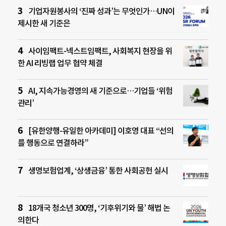
기업자원봉사의 ‘진짜 성과’는 무엇인가…UN이
제시한 새 기준은
사이임팩트-넥스트임팩트, 사회복지 현장을 위
한 AI 리빙랩 업무 협약 체결
AI, 지속가능경영의 새 기준으로…기업들 ‘위험
관리’
[유한양행-유일한 아카데미] 이호영 대표 “선의
를 행동으로 연결하라”
생명보험업계, ‘상생금융’ 통한 사회공헌 실시
18개국 청소년 300명, ‘기후위기와 물’ 해법 논
의한다