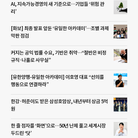
AI, 지속가능경영의 새 기준으로…기업들 ‘위험 관
리’
[화보] 최종 발표 앞둔 ‘유일한 아카데미’…조별 과제
막판 점검
커지는 공익 법률 수요, 기반은 취약…“절반은 비정
규직·나홀로 사무실”
[유한양행-유일한 아카데미] 이호영 대표 “선의를
행동으로 연결하라”
한강·허준이도 받은 삼성호암상, 내년부터 상금 5억
원
한 줄 점자를 ‘화면’으로…50년 난제 풀고 세계시장
두드린 ‘닷’