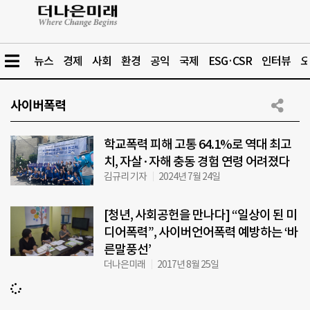
뉴스
경제
사회
환경
공익
국제
ESG·CSR
인터뷰
오
사이버폭력
학교폭력 피해 고통 64.1%로 역대 최고
치, 자살·자해 충동 경험 연령 어려졌다
김규리 기자
2024년 7월 24일
[청년, 사회공헌을 만나다] “일상이 된 미
디어폭력”, 사이버언어폭력 예방하는 ‘바
른말풍선’
더나은미래
2017년 8월 25일