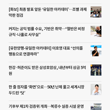
[화보] 최종 발표 앞둔 ‘유일한 아카데미’…조별 과제
막판 점검
커지는 공익 법률 수요, 기반은 취약…“절반은 비정
규직·나홀로 사무실”
[유한양행-유일한 아카데미] 이호영 대표 “선의를
행동으로 연결하라”
한강·허준이도 받은 삼성호암상, 내년부터 상금 5억
원
한 줄 점자를 ‘화면’으로…50년 난제 풀고 세계시장
두드린 ‘닷’
기후부 제1차 검증위 개최…복류수 실증 시설 운영