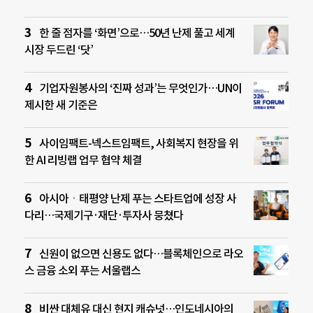
한 줄 점자를 ‘화면’으로…50년 난제 풀고 세계
시장 두드린 ‘닷’
기업자원봉사의 ‘진짜 성과’는 무엇인가…UN이
제시한 새 기준은
사이임팩트-넥스트임팩트, 사회복지 현장을 위
한 AI 리빙랩 업무 협약 체결
아시아ㆍ태평양 난제 푸는 스타트업에 성장 사
다리…국제기구·재단·투자사 뭉쳤다
신원이 없으면 신용도 없다…블록체인으로 라오
스 금융 소외 푸는 서울랩스
비싼 대체유 대신 현지 캐슈넛…인도네시아의