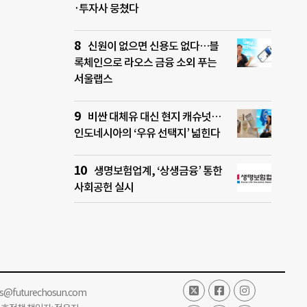
·투자사 뭉쳤다
신원이 없으면 신용도 없다…블
록체인으로 라오스 금융 소외 푸는
서울랩스
비싼 대체유 대신 현지 캐슈넛…
인도네시아의 ‘우유 선택지’ 넓힌다
생명보험업계, ‘상생금융’ 통한
사회공헌 실시
ss@futurechosun.com