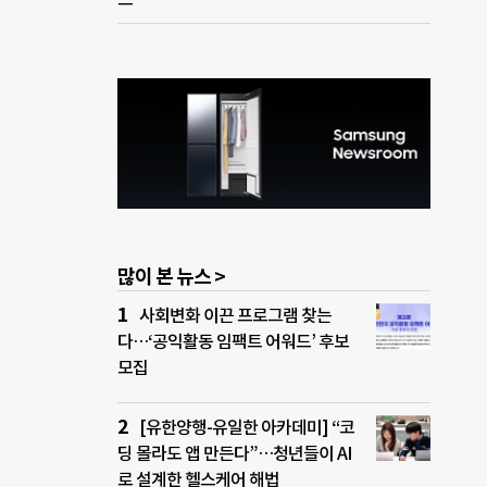
많이 본 뉴스 >
사회변화 이끈 프로그램 찾는
다…‘공익활동 임팩트 어워드’ 후보
모집
[유한양행-유일한 아카데미] “코
딩 몰라도 앱 만든다”…청년들이 AI
로 설계한 헬스케어 해법