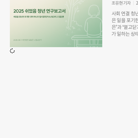
8주간의 비영
조유현 기자
2
하고 직장 생활
사회 연결 청년
법인 오늘은’
은 일을 포기
그램’의 이름 
은’과 ‘열고닫
장에서는 혼나
가 일하는 상
‘떨어져도 또
조사 결과, 사
이어졌다. 서
으로 답했다. 
라’를 기획·운
행복감은 더 큰
성장을 느낄 수
은 17.9%에
명) 씨는 재
비의 과정으로
복도에 영향을
년’의 오늘의 
한 청년은 “
단법인 오늘은
에서 벗어나 
이 담긴 ‘2
수 있다. 조