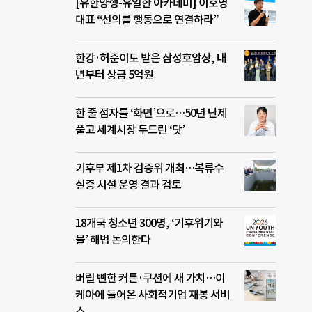
[유한양행-유일한 아카데미] 이호영
대표 “선의를 행동으로 연결하라”
한강·허준이도 받은 삼성호암상, 내
년부터 상금 5억원
한 줄 점자를 ‘화면’으로…50년 난제
풀고 세계시장 두드린 ‘닷’
기후부 제1차 검증위 개최…복류수
실증 시설 운영 결과 검토
18개국 청소년 300명, ‘기후위기와
물’ 해법 논의한다
버릴 뻔한 커튼·쿠션에 새 가치…이
케아에 들어온 사회적기업 재봉 서비
스