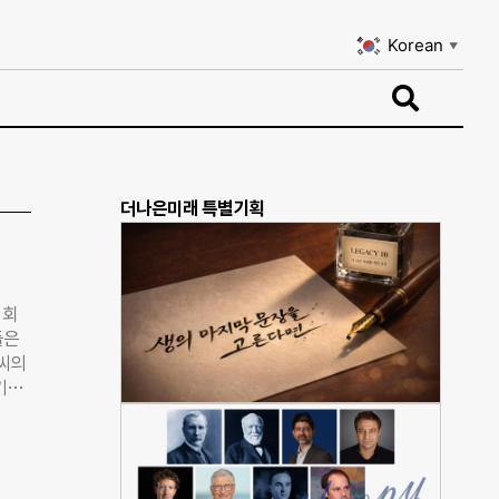
Korean
▼
Korean
▼
더나은미래 특별기획
 회
들은
 씨의
기력
는 업
거리를
’이
육과