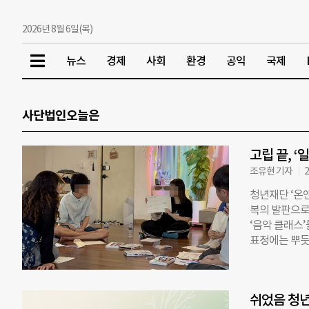
2026년 8월 6일(목)
뉴스
경제
사회
환경
공익
국제
사단법인오늘은
고립 끝, 
조유현 기자
2
청년재단 ‘온
복의 발판으로 
‘음악 클래스’
표정에는 뿌듯
하게 지내던 ‘
무와 반복되는 
뒀다. 전환점은
쉬었음 청년 
었다. 고용노