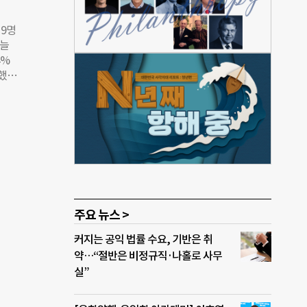
이해
사단
 9명
프로
오늘
첫 직
4%
분에
했다.
과로
날 것
아
였다.
대와
 청년
(가
재정
의 행
 청
여한
현 사
 시선
주요 뉴스 >
내용
커지는 공익 법률 수요, 기반은 취
확인할
약…“절반은 비정규직·나홀로 사무
실”