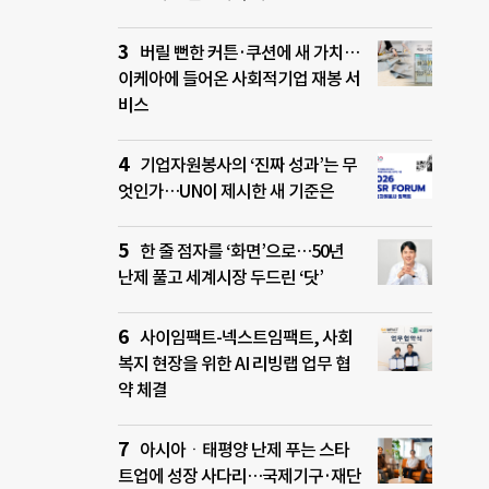
버릴 뻔한 커튼·쿠션에 새 가치…
이케아에 들어온 사회적기업 재봉 서
비스
기업자원봉사의 ‘진짜 성과’는 무
엇인가…UN이 제시한 새 기준은
한 줄 점자를 ‘화면’으로…50년
난제 풀고 세계시장 두드린 ‘닷’
사이임팩트-넥스트임팩트, 사회
복지 현장을 위한 AI 리빙랩 업무 협
약 체결
아시아ㆍ태평양 난제 푸는 스타
트업에 성장 사다리…국제기구·재단