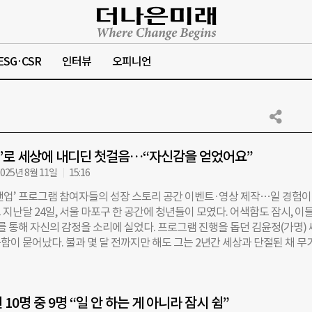
ESG·CSR
인터뷰
오피니언
‘일’로 세상에 내디딘 첫걸음…“자신감을 얻었어요”
025년 8월 11일
15:16
앤업’ 프로그램 참여자들의 성장 스토리 공간 이벤트·영상 제작…일 경험이
지난달 24일, 서울 마포구 한 공간에 청년들이 모였다. 어색함도 잠시, 이
를 통해 자신의 감정을 소리에 실었다. 프로그램 진행을 돕던 김윤정(가명)
함이 묻어났다. 불과 몇 달 전까지만 해도 그는 2년간 세상과 단절된 채 무
고립·은둔 청년’이었다. 대학 졸업 후 첫 직장에 취업했지만 적성에 맞지 않
질책에 1년 만에 퇴사, 이후 ‘실패하면 어쩌지’라는 두려움 속에 사회와 
 청년재단의 고립·은둔 청년 일경험 지원 프로그램 ‘청년 온앤업(On&Up)
10명 중 9명 “일 안 하는 게 아니라 잠시 쉼”
동부 ‘미래내일 일경험 지원사업’의 일환인 이 프로그램은 5주간의 직무 교