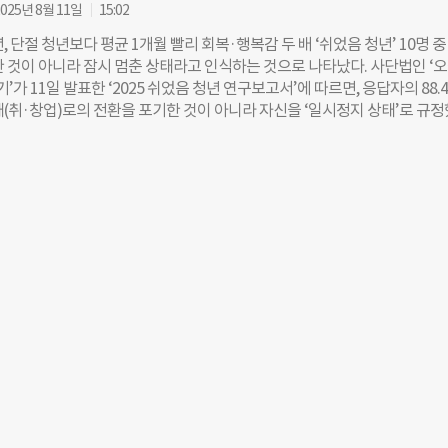
리·사회적 기업 등 소셜섹터 기업 실무 경험으로 구성돼, 청년들이 자신을 
025년 8월 11일
15:02
에 필요한 기초 체력을 쌓을 수 있도록 돕는다. 김 씨는 현재 비영리단체 ‘
, 단절 청년보다 평균 1개월 빨리 회복·행복감 두 배 ‘쉬었음 청년’ 10명 중
에서 홍보·마케팅을 맡고 있다. 청년 마음 건강 프로그램 ‘아트퍼스트 방학
한 것이 아니라 잠시 멈춘 상태라고 인식하는 것으로 나타났다. 사단법인 ‘
‘여름결(여름과 연결의 합성어)’을 직접 짓고, 포스터 디자인까지 맡았다. “
기’가 11일 발표한 ‘2025 쉬었음 청년 연구보고서’에 따르면, 응답자의 88.
기만 했는데, 이곳에서는 ‘괜찮아, 다 알려줄게’라는 말이 먼저였어요. 덕
태(취·창업)로의 전환을 포기한 것이 아니라 자신을 ‘일시정지 상태’로 규정
 도전하면 된다’는 마음을 갖게 됐습니다.” 8주간의 실무 경험은 가시적 성
회와 연결돼 있다고 느끼는 청년은 평균 5.6개월 만에 ‘쉬었음’ 상태를 벗어
정민(가명) 씨는 ‘서울청년센터 성북’에서 방문객 참여 이벤트 ‘소복이를 찾
단절돼 있다고 응답한 청년은 6.6개월이 걸린다고 답해 약 1개월 차이를 보
영해 SNS ‘좋아요’ 수를 평소보다 4배 이상 끌어올렸다. 그는 “센터가 환
 격차를 나타냈다. 연결 청년의 43.6%가 현재 행복하다고 답했지만, 단절
 있는 공간이 되길 바랐다”며 “두 달이 행복하고 찬란했다”고 했다. 김현영
 그쳤다. 이번 조사는 청년의 ‘쉬었음’ 상태를 포기나 무기력이 아닌 회복과 
단법인 ‘피스윈즈 코리아’에서
 바라보고, 이를 둘러싼 사회관계망, 결정 주체에 따른 영향뿐 아니라 현재
 미치는 다양한 사회적 요인을 분석했다. 연구진은 “사회적 관계가 ‘쉬었음
행복과 일 복귀 속도를 높이는 핵심 요인”이라고 분석했다. 연구 FGI에 참
혼자일 때보다 둘이나 셋이 함께할 때 도전할 용기가 생긴다”고 말했다. 강국
 사무국장은 “쉬는 것도 존중받아야 할 청년의 삶의 방식”이라며 “부정적
회복과 도약을 준비할 수 있는 환경이 필요하다”고 강조했다. 보다 자세한 
025 쉬었음 청년 연구보고서’는 사단법인 오늘은과 열고닫기 홈페이지에서 
유현 더나은미래 기자