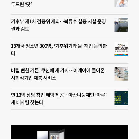
두드린 ‘닷’
기후부 제1차 검증위 개최…복류수 실증 시설 운영
결과 검토
18개국 청소년 300명, ‘기후위기와 물’ 해법 논의한
다
버릴 뻔한 커튼·쿠션에 새 가치…이케아에 들어온
사회적기업 재봉 서비스
연 13억 상당 창업 혜택 제공…아산나눔재단 ‘마루’
새 배치팀 찾는다