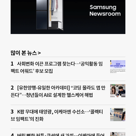
많이 본 뉴스 >
사회변화 이끈 프로그램 찾는다…‘공익활동 임
팩트 어워드’ 후보 모집
[유한양행-유일한 아카데미] “코딩 몰라도 앱 만
든다”…청년들이 AI로 설계한 헬스케어 해법
K팝 무대에 태양광, 이케아엔 수선소…‘콜렉티
브 임팩트’의 진화
버릴 뻔한 커튼·쿠션에 새 가치…이케아에 들어