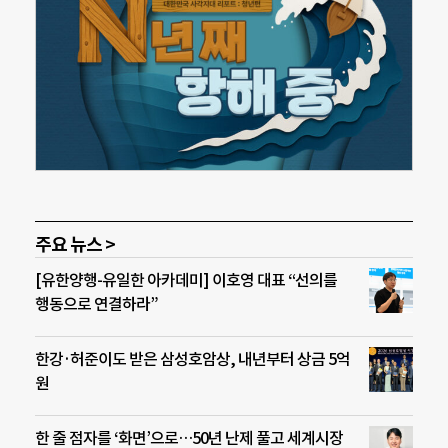
주요 뉴스 >
[유한양행-유일한 아카데미] 이호영 대표 “선의를
행동으로 연결하라”
한강·허준이도 받은 삼성호암상, 내년부터 상금 5억
원
한 줄 점자를 ‘화면’으로…50년 난제 풀고 세계시장