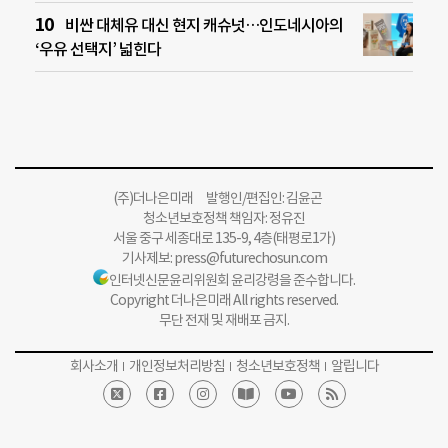
비싼 대체유 대신 현지 캐슈넛…인도네시아의
‘우유 선택지’ 넓힌다
(주)더나은미래 발행인/편집인: 김윤곤
청소년보호정책 책임자: 정유진
서울 중구 세종대로 135-9, 4층(태평로1가)
기사제보:
press@futurechosun.com
인터넷신문윤리위원회 윤리강령을 준수합니다.
Copyright 더나은미래 All rights reserved.
무단 전재 및 재배포 금지.
회사소개
개인정보처리방침
청소년보호정책
알립니다