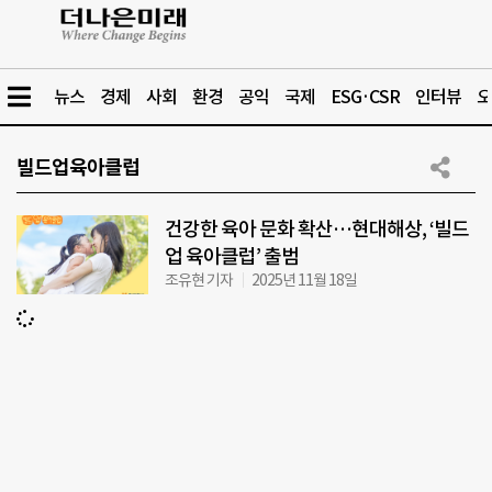
뉴스
경제
사회
환경
공익
국제
ESG·CSR
인터뷰
오
빌드업육아클럽
건강한 육아 문화 확산…현대해상, ‘빌드
업 육아클럽’ 출범
조유현 기자
2025년 11월 18일