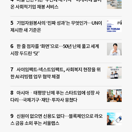
온 사회적기업 재봉 서비스
기업자원봉사의 ‘진짜 성과’는 무엇인가…UN이
제시한 새 기준은
한 줄 점자를 ‘화면’으로…50년 난제 풀고 세계
시장 두드린 ‘닷’
사이임팩트-넥스트임팩트, 사회복지 현장을 위
한 AI 리빙랩 업무 협약 체결
아시아ㆍ태평양 난제 푸는 스타트업에 성장 사
다리…국제기구·재단·투자사 뭉쳤다
신원이 없으면 신용도 없다…블록체인으로 라오
스 금융 소외 푸는 서울랩스