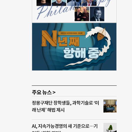
분노
으로
세습하
과 비
와 외
 불
 클
리킨
자본
면서
주요 뉴스 >
정몽구재단 장학생들, 과학기술로 ‘미
래 난제’ 해법 제시
AI, 지속가능경영의 새 기준으로…기