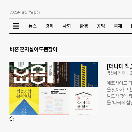
2026년 8월 7일(금)
뉴스
경제
사회
환경
공익
국제
비혼 혼자살아도괜찮아
[더나미 책꽂
박선하 기자
2
에코사이드 다
을 앗아가고 
발도상국에 광
를 ‘다국적 
에는 자본과 
밀하게 기록돼
산토 관계자들
모니크 로뱅 지