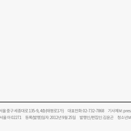
울 중구 세종대로 135-9, 4층(태평로1가) 대표전화: 02-732-7868 기사제보:
pre
울 아 02271 등록(발행)일자: 2012년 9월 25일 발행인/편집인: 김윤곤 청소년
위원회 윤리강령을 준수합니다.
Copyright 더나은미래 All rights reserved. 무