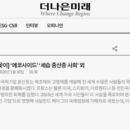
ESG·CSR
인터뷰
오피니언
이] ‘에코사이드’ ‘세습 중산층 사회’ 외
020년 1월 30일
16:38
국적기업 몬산토는 제초제와 고엽제를 개발해 전 세계 수많은 사람들의 
환경을 황폐화시켰다. 프랑스는 물론 미국, 스리랑카, 아르헨티나 등 선진국
범위한 피해를 입혔다. 2016년 세계 각국 시민들이 이 사실을 폭로하며 
살인 기업’으로 명명해 네덜란드 헤이그의 국제법정에 가해자로 세웠는데, 이
권력으로 진실을 은폐하려는 몬산토를 법정에 세우기까지 시민들의 노력이
 있다. 프랑스 독립 다큐멘터리 감독인 저자가 직설적이고 위트 있는 문체
의 위선을 꼬집으며 시민들의 ‘대 몬산토 투쟁기’를 현장감있게 풀어냈다.
음, 목수정 옮김, 시대의창, 1만9800원 세습중산층 사회 90년대생은 왜 