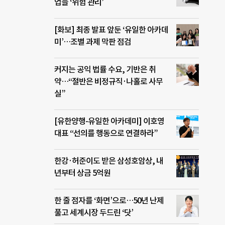
업들 ‘위험 관리’
[화보] 최종 발표 앞둔 ‘유일한 아카데
미’…조별 과제 막판 점검
커지는 공익 법률 수요, 기반은 취
약…“절반은 비정규직·나홀로 사무
실”
[유한양행-유일한 아카데미] 이호영
대표 “선의를 행동으로 연결하라”
한강·허준이도 받은 삼성호암상, 내
년부터 상금 5억원
한 줄 점자를 ‘화면’으로…50년 난제
풀고 세계시장 두드린 ‘닷’