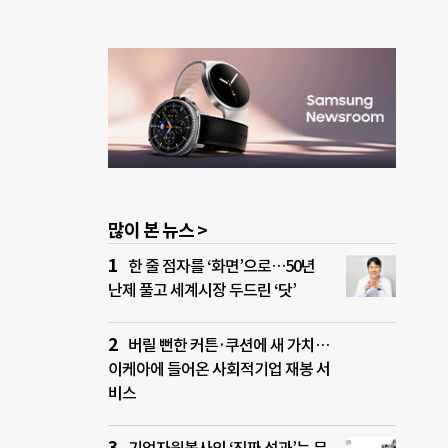
많이 본 뉴스 >
한 줄 점자를 ‘화면’으로…50년
난제 풀고 세계시장 두드린 ‘닷’
버릴 뻔한 커튼·쿠션에 새 가치…
이케아에 들어온 사회적기업 재봉 서
비스