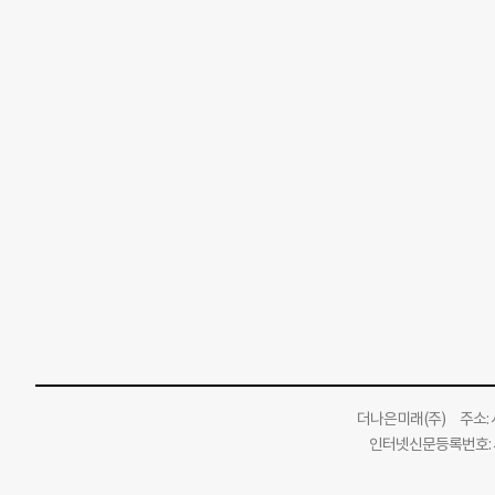
더나은미래
(주)
주소: 서
인터넷신문등록번호: 서
인터넷신문윤리