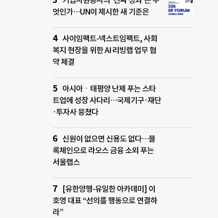
기업자원봉사의 ‘진짜 성과’는 무
엇인가…UN이 제시한 새 기준은
사이임팩트-넥스트임팩트, 사회
복지 현장을 위한 AI 리빙랩 업무 협
약 체결
아시아ㆍ태평양 난제 푸는 스타
트업에 성장 사다리…국제기구·재단
·투자사 뭉쳤다
신원이 없으면 신용도 없다…블
록체인으로 라오스 금융 소외 푸는
서울랩스
[유한양행-유일한 아카데미] 이
호영 대표 “선의를 행동으로 연결하
라”