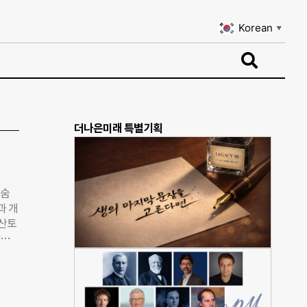
Korean
▼
Korean
▼
더나은미래 특별기획
목숨
과 개
몬산토
 책
 세
로 몬
 마리
‘공정