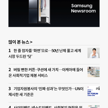
많이 본 뉴스 >
한 줄 점자를 ‘화면’으로…50년 난제 풀고 세계
시장 두드린 ‘닷’
버릴 뻔한 커튼·쿠션에 새 가치…이케아에 들어
온 사회적기업 재봉 서비스
기업자원봉사의 ‘진짜 성과’는 무엇인가…UN이
제시한 새 기준은
사이임팩트-넥스트임팩트, 사회복지 현장을 위