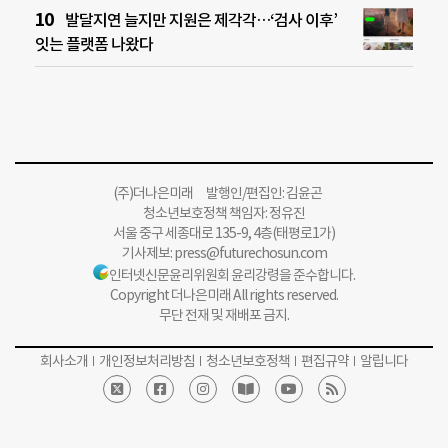
발달지연 늘지만 지원은 제각각…‘검사 이후’
잇는 플랫폼 나왔다
(주)더나은미래 발행인/편집인: 김윤곤
청소년보호정책 책임자: 정유진
서울 중구 세종대로 135-9, 4층(태평로1가)
기사제보:
press@futurechosun.com
인터넷신문윤리위원회 윤리강령을 준수합니다.
Copyright 더나은미래 All rights reserved.
무단 전재 및 재배포 금지.
회사소개
개인정보처리방침
청소년보호정책
편집규약
알립니다