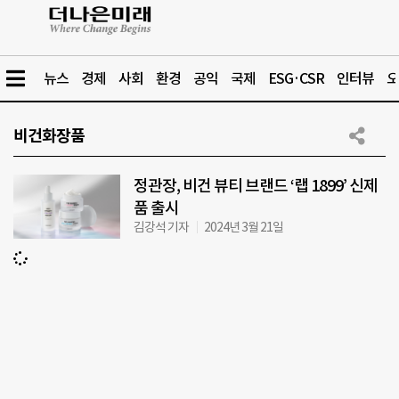
뉴스
경제
사회
환경
공익
국제
ESG·CSR
인터뷰
오
비건화장품
정관장, 비건 뷰티 브랜드 ‘랩 1899’ 신제
품 출시
김강석 기자
2024년 3월 21일