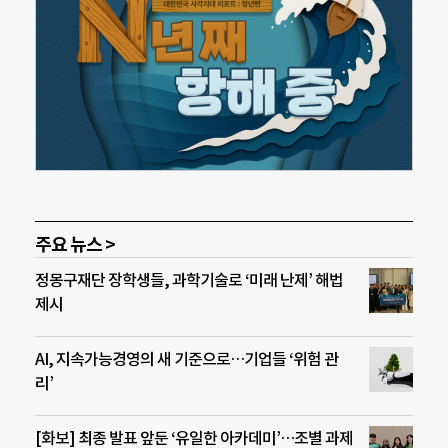
주요 뉴스 >
정몽구재단 장학생들, 과학기술로 ‘미래 난제’ 해법
제시
AI, 지속가능경영의 새 기준으로…기업들 ‘위험 관
리’
[화보] 최종 발표 앞둔 ‘유일한 아카데미’…조별 과제