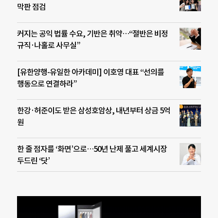
막판 점검
커지는 공익 법률 수요, 기반은 취약…“절반은 비정
규직·나홀로 사무실”
[유한양행-유일한 아카데미] 이호영 대표 “선의를
행동으로 연결하라”
한강·허준이도 받은 삼성호암상, 내년부터 상금 5억
원
한 줄 점자를 ‘화면’으로…50년 난제 풀고 세계시장
두드린 ‘닷’