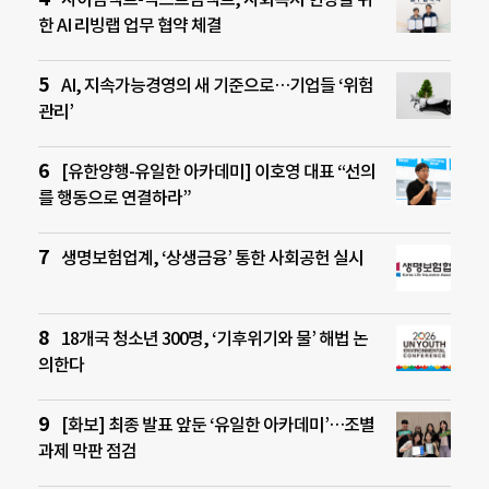
한 AI 리빙랩 업무 협약 체결
AI, 지속가능경영의 새 기준으로…기업들 ‘위험
관리’
[유한양행-유일한 아카데미] 이호영 대표 “선의
를 행동으로 연결하라”
생명보험업계, ‘상생금융’ 통한 사회공헌 실시
18개국 청소년 300명, ‘기후위기와 물’ 해법 논
의한다
[화보] 최종 발표 앞둔 ‘유일한 아카데미’…조별
과제 막판 점검