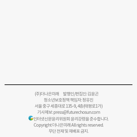
(주)더나은미래 발행인/편집인: 김윤곤
청소년보호정책 책임자: 정유진
서울 중구 세종대로 135-9, 4층(태평로1가)
기사제보:
press@futurechosun.com
인터넷신문윤리위원회 윤리강령을 준수합니다.
Copyright 더나은미래 All rights reserved.
무단 전재 및 재배포 금지.