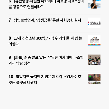
[유한양행-유일한 아카데미] 이호영 대표 “선의
를 행동으로 연결하라”
생명보험업계, ‘상생금융’ 통한 사회공헌 실시
18개국 청소년 300명, ‘기후위기와 물’ 해법 논
의한다
[화보] 최종 발표 앞둔 ‘유일한 아카데미’…조별
과제 막판 점검
발달지연 늘지만 지원은 제각각…‘검사 이후’
잇는 플랫폼 나왔다