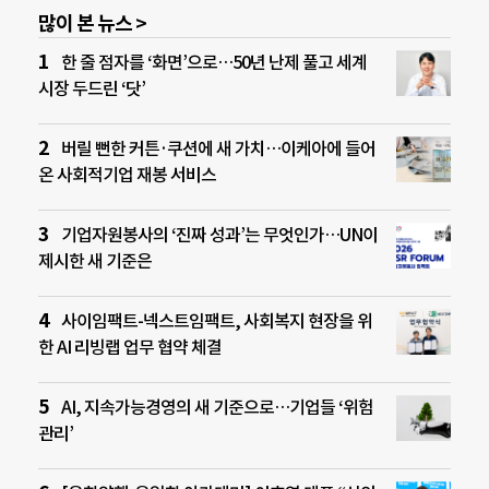
많이 본 뉴스 >
한 줄 점자를 ‘화면’으로…50년 난제 풀고 세계
시장 두드린 ‘닷’
버릴 뻔한 커튼·쿠션에 새 가치…이케아에 들어
온 사회적기업 재봉 서비스
기업자원봉사의 ‘진짜 성과’는 무엇인가…UN이
제시한 새 기준은
사이임팩트-넥스트임팩트, 사회복지 현장을 위
한 AI 리빙랩 업무 협약 체결
AI, 지속가능경영의 새 기준으로…기업들 ‘위험
관리’