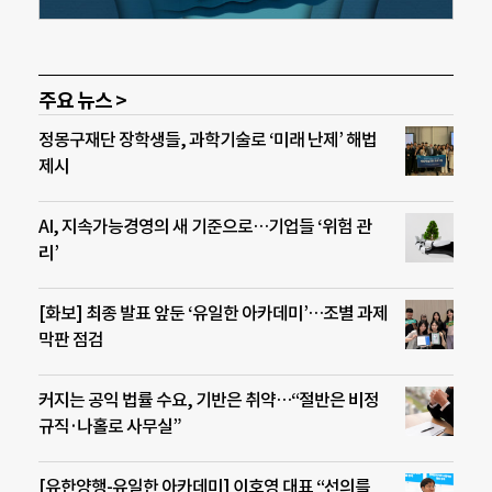
주요 뉴스 >
정몽구재단 장학생들, 과학기술로 ‘미래 난제’ 해법
제시
AI, 지속가능경영의 새 기준으로…기업들 ‘위험 관
리’
[화보] 최종 발표 앞둔 ‘유일한 아카데미’…조별 과제
막판 점검
커지는 공익 법률 수요, 기반은 취약…“절반은 비정
규직·나홀로 사무실”
[유한양행-유일한 아카데미] 이호영 대표 “선의를