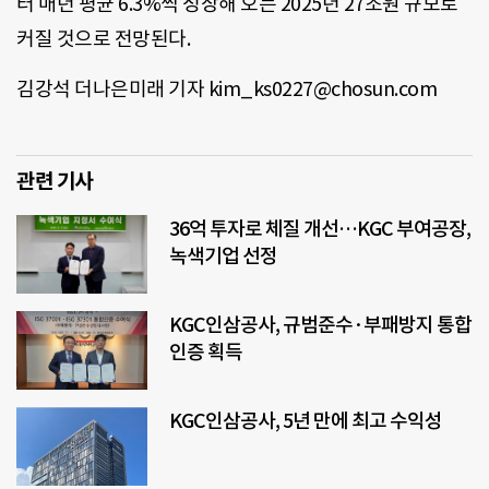
터 매년 평균 6.3%씩 성장해 오는 2025년 27조원 규모로
커질 것으로 전망된다.
김강석 더나은미래 기자 kim_ks0227@chosun.com
관련 기사
36억 투자로 체질 개선…KGC 부여공장,
녹색기업 선정
KGC인삼공사, 규범준수·부패방지 통합
인증 획득
KGC인삼공사, 5년 만에 최고 수익성