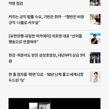
막판 점검
커지는 공익 법률 수요, 기반은 취약…“절반은 비정
규직·나홀로 사무실”
[유한양행-유일한 아카데미] 이호영 대표 “선의를
행동으로 연결하라”
한강·허준이도 받은 삼성호암상, 내년부터 상금 5억
원
한 줄 점자를 ‘화면’으로…50년 난제 풀고 세계시장
두드린 ‘닷’