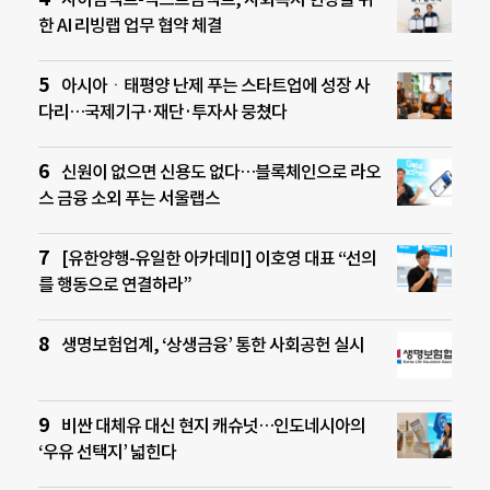
한 AI 리빙랩 업무 협약 체결
아시아ㆍ태평양 난제 푸는 스타트업에 성장 사
다리…국제기구·재단·투자사 뭉쳤다
신원이 없으면 신용도 없다…블록체인으로 라오
스 금융 소외 푸는 서울랩스
[유한양행-유일한 아카데미] 이호영 대표 “선의
를 행동으로 연결하라”
생명보험업계, ‘상생금융’ 통한 사회공헌 실시
비싼 대체유 대신 현지 캐슈넛…인도네시아의
‘우유 선택지’ 넓힌다