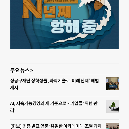
주요 뉴스 >
정몽구재단 장학생들, 과학기술로 ‘미래 난제’ 해법
제시
AI, 지속가능경영의 새 기준으로…기업들 ‘위험 관
리’
[화보] 최종 발표 앞둔 ‘유일한 아카데미’…조별 과제