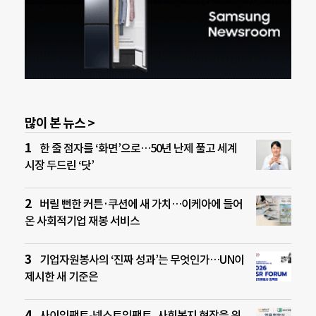
많이 본 뉴스 >
한 줄 점자를 ‘화면’으로…50년 난제 풀고 세계
시장 두드린 ‘닷’
버릴 뻔한 커튼·쿠션에 새 가치…이케아에 들어
온 사회적기업 재봉 서비스
기업자원봉사의 ‘진짜 성과’는 무엇인가…UN이
제시한 새 기준은
사이임팩트-넥스트임팩트, 사회복지 현장을 위