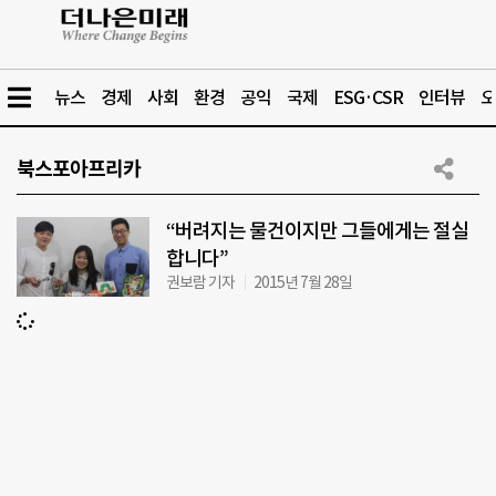
뉴스
경제
사회
환경
공익
국제
ESG·CSR
인터뷰
오
북스포아프리카
“버려지는 물건이지만 그들에게는 절실
합니다”
권보람 기자
2015년 7월 28일