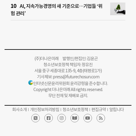
AI, 지속가능경영의 새 기준으로…기업들 ‘위
험 관리’
(주)더나은미래 발행인/편집인: 김윤곤
청소년보호정책 책임자: 정유진
서울 중구 세종대로 135-9, 4층(태평로1가)
기사제보:
press@futurechosun.com
인터넷신문윤리위원회 윤리강령을 준수합니다.
Copyright 더나은미래 All rights reserved.
무단 전재 및 재배포 금지.
회사소개
개인정보처리방침
청소년보호정책
편집규약
알립니다