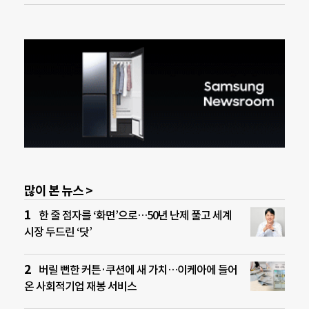
많이 본 뉴스 >
한 줄 점자를 ‘화면’으로…50년 난제 풀고 세계
시장 두드린 ‘닷’
버릴 뻔한 커튼·쿠션에 새 가치…이케아에 들어
온 사회적기업 재봉 서비스