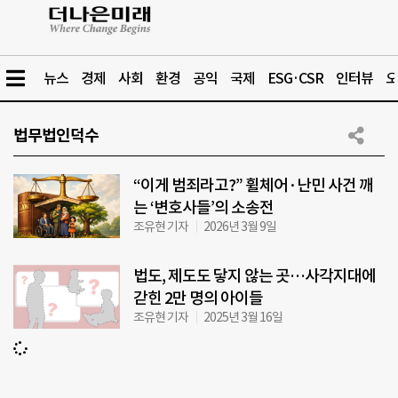
뉴스
경제
사회
환경
공익
국제
ESG·CSR
인터뷰
오
법무법인덕수
“이게 범죄라고?” 휠체어·난민 사건 깨
는 ‘변호사들’의 소송전
조유현 기자
2026년 3월 9일
법도, 제도도 닿지 않는 곳…사각지대에
갇힌 2만 명의 아이들
조유현 기자
2025년 3월 16일