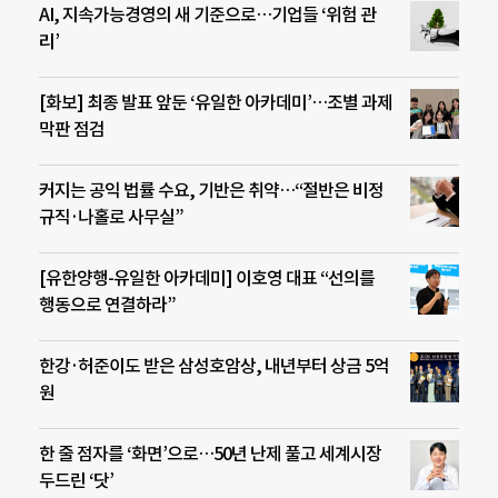
AI, 지속가능경영의 새 기준으로…기업들 ‘위험 관
리’
[화보] 최종 발표 앞둔 ‘유일한 아카데미’…조별 과제
막판 점검
커지는 공익 법률 수요, 기반은 취약…“절반은 비정
규직·나홀로 사무실”
[유한양행-유일한 아카데미] 이호영 대표 “선의를
행동으로 연결하라”
한강·허준이도 받은 삼성호암상, 내년부터 상금 5억
원
한 줄 점자를 ‘화면’으로…50년 난제 풀고 세계시장
두드린 ‘닷’