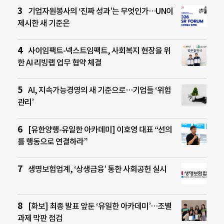
기업자원봉사의 ‘진짜 성과’는 무엇인가…UN이
제시한 새 기준은
사이임팩트-넥스트임팩트, 사회복지 현장을 위
한 AI 리빙랩 업무 협약 체결
AI, 지속가능경영의 새 기준으로…기업들 ‘위험
관리’
[유한양행-유일한 아카데미] 이호영 대표 “선의
를 행동으로 연결하라”
생명보험업계, ‘상생금융’ 통한 사회공헌 실시
[화보] 최종 발표 앞둔 ‘유일한 아카데미’…조별
과제 막판 점검