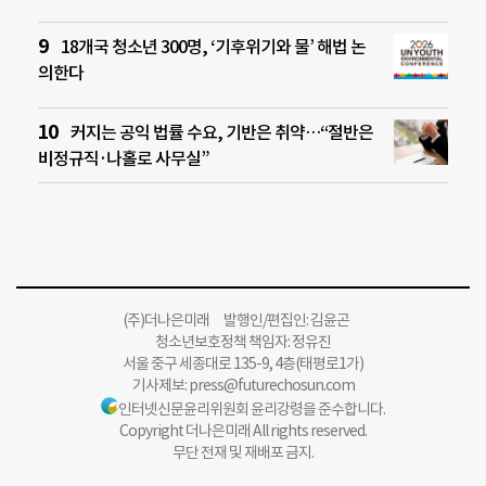
18개국 청소년 300명, ‘기후위기와 물’ 해법 논
의한다
커지는 공익 법률 수요, 기반은 취약…“절반은
비정규직·나홀로 사무실”
(주)더나은미래 발행인/편집인: 김윤곤
청소년보호정책 책임자: 정유진
서울 중구 세종대로 135-9, 4층(태평로1가)
기사제보:
press@futurechosun.com
인터넷신문윤리위원회 윤리강령을 준수합니다.
Copyright 더나은미래 All rights reserved.
무단 전재 및 재배포 금지.