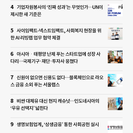
기업자원봉사의 ‘진짜 성과’는 무엇인가…UN이
제시한 새 기준은
사이임팩트-넥스트임팩트, 사회복지 현장을 위
한 AI 리빙랩 업무 협약 체결
아시아ㆍ태평양 난제 푸는 스타트업에 성장 사
다리…국제기구·재단·투자사 뭉쳤다
신원이 없으면 신용도 없다…블록체인으로 라오
스 금융 소외 푸는 서울랩스
비싼 대체유 대신 현지 캐슈넛…인도네시아의
‘우유 선택지’ 넓힌다
생명보험업계, ‘상생금융’ 통한 사회공헌 실시