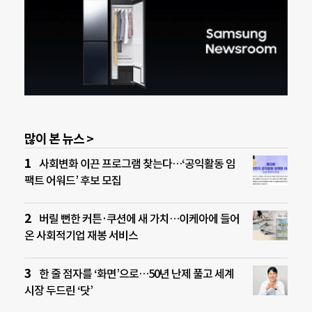
많이 본 뉴스 >
사회변화 이끈 프로그램 찾는다…‘공익활동 임
팩트 어워드’ 후보 모집
버릴 뻔한 커튼·쿠션에 새 가치…이케아에 들어
온 사회적기업 재봉 서비스
한 줄 점자를 ‘화면’으로…50년 난제 풀고 세계
시장 두드린 ‘닷’