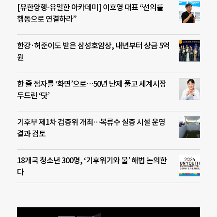
[유한양행-유일한 아카데미] 이호영 대표 “선의를
행동으로 연결하라”
한강·허준이도 받은 삼성호암상, 내년부터 상금 5억
원
한 줄 점자를 ‘화면’으로…50년 난제 풀고 세계시장
두드린 ‘닷’
기후부 제1차 검증위 개최…복류수 실증 시설 운영
결과 검토
18개국 청소년 300명, ‘기후위기와 물’ 해법 논의한
다