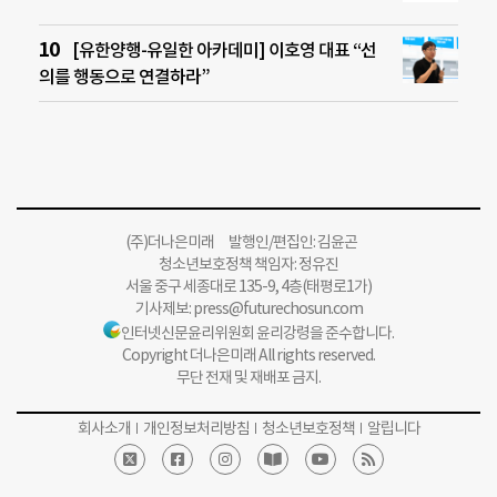
[유한양행-유일한 아카데미] 이호영 대표 “선
의를 행동으로 연결하라”
(주)더나은미래 발행인/편집인: 김윤곤
청소년보호정책 책임자: 정유진
서울 중구 세종대로 135-9, 4층(태평로1가)
기사제보:
press@futurechosun.com
인터넷신문윤리위원회 윤리강령을 준수합니다.
Copyright 더나은미래 All rights reserved.
무단 전재 및 재배포 금지.
회사소개
개인정보처리방침
청소년보호정책
알립니다