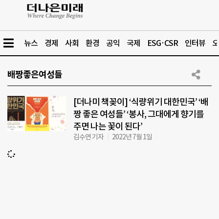
뉴스
경제
사회
환경
공익
국제
ESG·CSR
인터뷰
오
배짱좋은여성들
[더나미 책꽂이] ‘식량위기 대한민국’ ‘배
짱 좋은 여성들’ ‘봉사, 그대에게 향기를
주면 나는 꽃이 된다’
김수연 기자
2022년 7월 1일