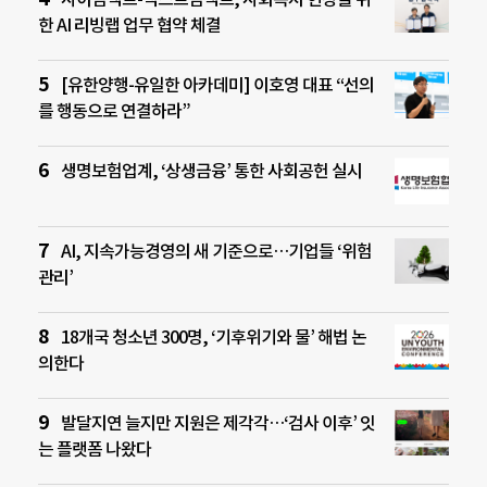
한 AI 리빙랩 업무 협약 체결
[유한양행-유일한 아카데미] 이호영 대표 “선의
를 행동으로 연결하라”
생명보험업계, ‘상생금융’ 통한 사회공헌 실시
AI, 지속가능경영의 새 기준으로…기업들 ‘위험
관리’
18개국 청소년 300명, ‘기후위기와 물’ 해법 논
의한다
발달지연 늘지만 지원은 제각각…‘검사 이후’ 잇
는 플랫폼 나왔다