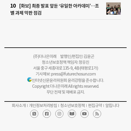
[화보] 최종 발표 앞둔 ‘유일한 아카데미’…조
별 과제 막판 점검
(주)더나은미래 발행인/편집인: 김윤곤
청소년보호정책 책임자: 정유진
서울 중구 세종대로 135-9, 4층(태평로1가)
기사제보:
press@futurechosun.com
인터넷신문윤리위원회 윤리강령을 준수합니다.
Copyright 더나은미래 All rights reserved.
무단 전재 및 재배포 금지.
회사소개
개인정보처리방침
청소년보호정책
편집규약
알립니다