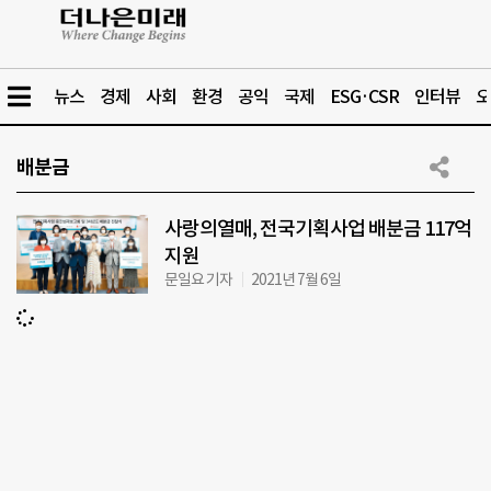
뉴스
경제
사회
환경
공익
국제
ESG·CSR
인터뷰
오
배분금
사랑의열매, 전국기획사업 배분금 117억
지원
문일요 기자
2021년 7월 6일