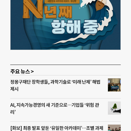
주요 뉴스 >
정몽구재단 장학생들, 과학기술로 ‘미래 난제’ 해법
제시
AI, 지속가능경영의 새 기준으로…기업들 ‘위험 관
리’
[화보] 최종 발표 앞둔 ‘유일한 아카데미’…조별 과제