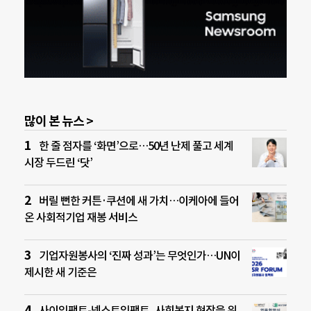
많이 본 뉴스 >
한 줄 점자를 ‘화면’으로…50년 난제 풀고 세계
시장 두드린 ‘닷’
버릴 뻔한 커튼·쿠션에 새 가치…이케아에 들어
온 사회적기업 재봉 서비스
기업자원봉사의 ‘진짜 성과’는 무엇인가…UN이
제시한 새 기준은
사이임팩트-넥스트임팩트, 사회복지 현장을 위