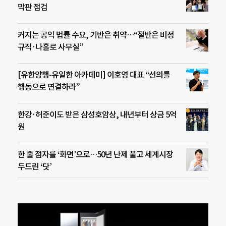
막판 점검
커지는 공익 법률 수요, 기반은 취약…“절반은 비정
규직·나홀로 사무실”
[유한양행-유일한 아카데미] 이호영 대표 “선의를
행동으로 연결하라”
한강·허준이도 받은 삼성호암상, 내년부터 상금 5억
원
한 줄 점자를 ‘화면’으로…50년 난제 풀고 세계시장
두드린 ‘닷’