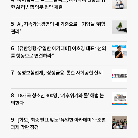
한 AI 리빙랩 업무 협약 체결
AI, 지속가능경영의 새 기준으로…기업들 ‘위험
관리’
[유한양행-유일한 아카데미] 이호영 대표 “선의
를 행동으로 연결하라”
생명보험업계, ‘상생금융’ 통한 사회공헌 실시
18개국 청소년 300명, ‘기후위기와 물’ 해법 논
의한다
[화보] 최종 발표 앞둔 ‘유일한 아카데미’…조별
과제 막판 점검