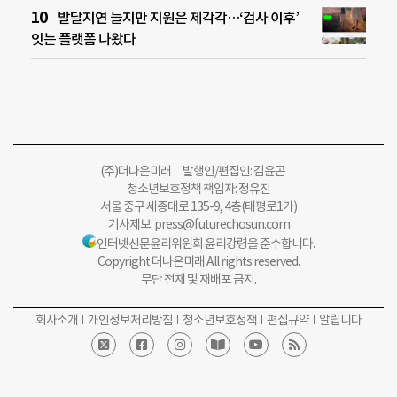
발달지연 늘지만 지원은 제각각…‘검사 이후’
잇는 플랫폼 나왔다
(주)더나은미래 발행인/편집인: 김윤곤
청소년보호정책 책임자: 정유진
서울 중구 세종대로 135-9, 4층(태평로1가)
기사제보:
press@futurechosun.com
인터넷신문윤리위원회 윤리강령을 준수합니다.
Copyright 더나은미래 All rights reserved.
무단 전재 및 재배포 금지.
회사소개
개인정보처리방침
청소년보호정책
편집규약
알립니다