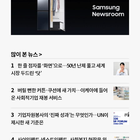
많이 본 뉴스 >
한 줄 점자를 ‘화면’으로…50년 난제 풀고 세계
시장 두드린 ‘닷’
버릴 뻔한 커튼·쿠션에 새 가치…이케아에 들어
온 사회적기업 재봉 서비스
기업자원봉사의 ‘진짜 성과’는 무엇인가…UN이
제시한 새 기준은
사이임팩트-넥스트임팩트, 사회복지 현장을 위