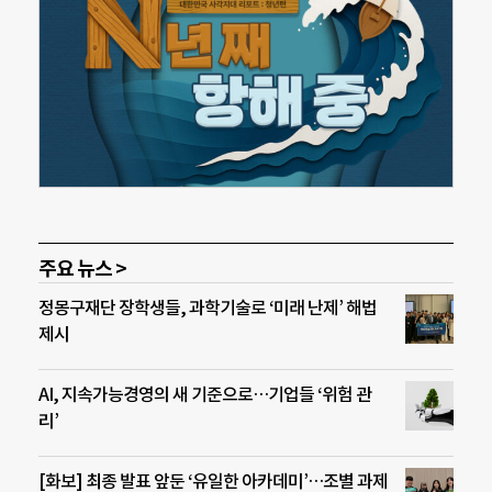
주요 뉴스 >
정몽구재단 장학생들, 과학기술로 ‘미래 난제’ 해법
제시
AI, 지속가능경영의 새 기준으로…기업들 ‘위험 관
리’
[화보] 최종 발표 앞둔 ‘유일한 아카데미’…조별 과제