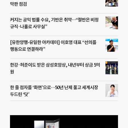
막판 점검
커지는 공익 법률 수요, 기반은 취약…“절반은 비정
규직·나홀로 사무실”
[유한양행-유일한 아카데미] 이호영 대표 “선의를
행동으로 연결하라”
한강·허준이도 받은 삼성호암상, 내년부터 상금 5억
원
한 줄 점자를 ‘화면’으로…50년 난제 풀고 세계시장
두드린 ‘닷’