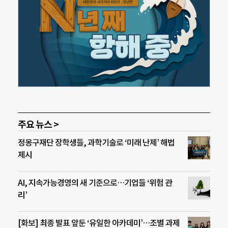
주요 뉴스 >
정몽구재단 장학생들, 과학기술로 ‘미래 난제’ 해법
제시
AI, 지속가능경영의 새 기준으로…기업들 ‘위험 관
리’
[화보] 최종 발표 앞둔 ‘유일한 아카데미’…조별 과제