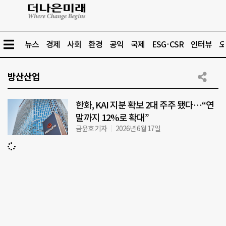
뉴스
경제
사회
환경
공익
국제
ESG·CSR
인터뷰
오
방산산업
한화, KAI 지분 확보 2대 주주 됐다…“연
말까지 12%로 확대”
금윤호 기자
2026년 6월 17일