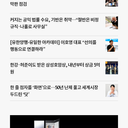
막판 점검
커지는 공익 법률 수요, 기반은 취약…“절반은 비정
규직·나홀로 사무실”
[유한양행-유일한 아카데미] 이호영 대표 “선의를
행동으로 연결하라”
한강·허준이도 받은 삼성호암상, 내년부터 상금 5억
원
한 줄 점자를 ‘화면’으로…50년 난제 풀고 세계시장
두드린 ‘닷’