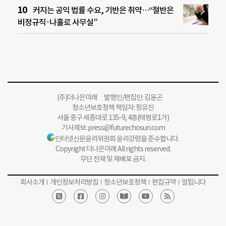
커지는 공익 법률 수요, 기반은 취약…“절반은
비정규직·나홀로 사무실”
(주)더나은미래 발행인/편집인: 김윤곤
청소년보호정책 책임자: 정유진
서울 중구 세종대로 135-9, 4층(태평로1가)
기사제보:
press@futurechosun.com
인터넷신문윤리위원회 윤리강령을 준수합니다.
Copyright 더나은미래 All rights reserved.
무단 전재 및 재배포 금지.
회사소개
개인정보처리방침
청소년보호정책
편집규약
알립니다