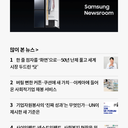
많이 본 뉴스 >
한 줄 점자를 ‘화면’으로…50년 난제 풀고 세계
시장 두드린 ‘닷’
버릴 뻔한 커튼·쿠션에 새 가치…이케아에 들어
온 사회적기업 재봉 서비스
기업자원봉사의 ‘진짜 성과’는 무엇인가…UN이
제시한 새 기준은
사이임팩트-넥스트임팩트, 사회복지 현장을 위