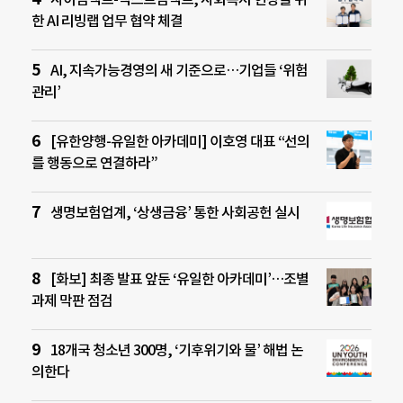
한 AI 리빙랩 업무 협약 체결
AI, 지속가능경영의 새 기준으로…기업들 ‘위험
관리’
[유한양행-유일한 아카데미] 이호영 대표 “선의
를 행동으로 연결하라”
생명보험업계, ‘상생금융’ 통한 사회공헌 실시
[화보] 최종 발표 앞둔 ‘유일한 아카데미’…조별
과제 막판 점검
18개국 청소년 300명, ‘기후위기와 물’ 해법 논
의한다