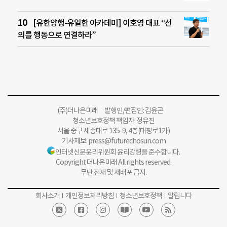
[유한양행-유일한 아카데미] 이호영 대표 “선
의를 행동으로 연결하라”
(주)더나은미래 발행인/편집인: 김윤곤
청소년보호정책 책임자: 정유진
서울 중구 세종대로 135-9, 4층(태평로1가)
기사제보:
press@futurechosun.com
인터넷신문윤리위원회 윤리강령을 준수합니다.
Copyright 더나은미래 All rights reserved.
무단 전재 및 재배포 금지.
회사소개
개인정보처리방침
청소년보호정책
알립니다