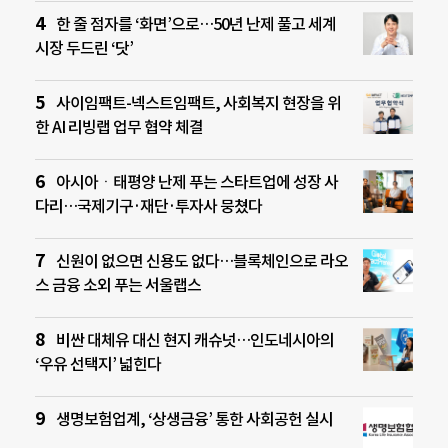
한 줄 점자를 ‘화면’으로…50년 난제 풀고 세계
시장 두드린 ‘닷’
사이임팩트-넥스트임팩트, 사회복지 현장을 위
한 AI 리빙랩 업무 협약 체결
아시아ㆍ태평양 난제 푸는 스타트업에 성장 사
다리…국제기구·재단·투자사 뭉쳤다
신원이 없으면 신용도 없다…블록체인으로 라오
스 금융 소외 푸는 서울랩스
비싼 대체유 대신 현지 캐슈넛…인도네시아의
‘우유 선택지’ 넓힌다
생명보험업계, ‘상생금융’ 통한 사회공헌 실시