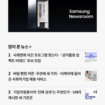
많이 본 뉴스 >
사회변화 이끈 프로그램 찾는다…‘공익활동 임
팩트 어워드’ 후보 모집
버릴 뻔한 커튼·쿠션에 새 가치…이케아에 들어
온 사회적기업 재봉 서비스
기업자원봉사의 ‘진짜 성과’는 무엇인가…UN이
제시한 새 기준은