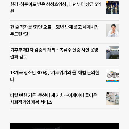
한강·허준이도 받은 삼성호암상, 내년부터 상금 5억
원
한 줄 점자를 ‘화면’으로…50년 난제 풀고 세계시장
두드린 ‘닷’
기후부 제1차 검증위 개최…복류수 실증 시설 운영
결과 검토
18개국 청소년 300명, ‘기후위기와 물’ 해법 논의한
다
버릴 뻔한 커튼·쿠션에 새 가치…이케아에 들어온
사회적기업 재봉 서비스