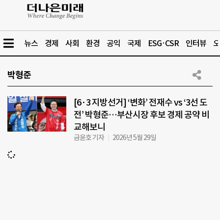
뉴스
경제
사회
환경
공익
국제
ESG·CSR
인터뷰
오
박형준
[6·3 지방선거] ‘변화’ 전재수 vs ‘3선 도
전’ 박형준…부산시장 후보 경제 공약 비
교해보니
금윤호 기자
2026년 5월 29일