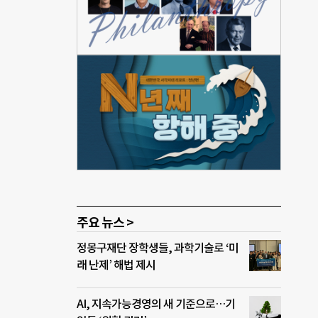
 손목
“여
 총
의 한
기구)
훈련이
위험
 포함
주요 뉴스 >
정몽구재단 장학생들, 과학기술로 ‘미
래 난제’ 해법 제시
AI, 지속가능경영의 새 기준으로…기