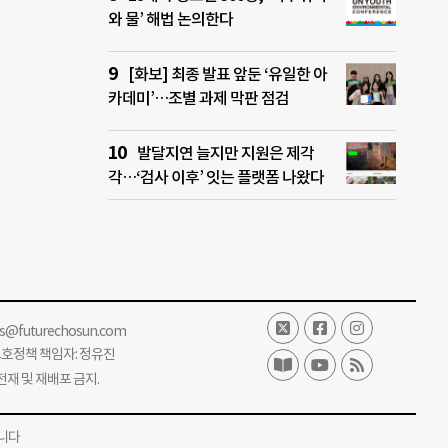
와 물’ 해법 논의한다
[화보] 최종 발표 앞둔 ‘유일한 아
카데미’…조별 과제 막판 점검
발달지연 늘지만 지원은 제각
각…‘검사 이후’ 잇는 플랫폼 나왔다
ss@futurechosun.com
보호정책 책임자: 정유진
단 전재 및 재배포 금지.
니다