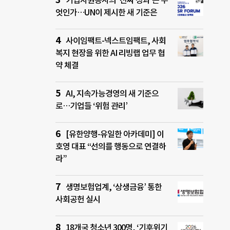
기업자원봉사의 ‘진짜 성과’는 무
엇인가…UN이 제시한 새 기준은
사이임팩트-넥스트임팩트, 사회
복지 현장을 위한 AI 리빙랩 업무 협
약 체결
AI, 지속가능경영의 새 기준으
로…기업들 ‘위험 관리’
[유한양행-유일한 아카데미] 이
호영 대표 “선의를 행동으로 연결하
라”
생명보험업계, ‘상생금융’ 통한
사회공헌 실시
18개국 청소년 300명, ‘기후위기