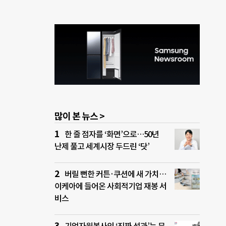
많이 본 뉴스 >
한 줄 점자를 ‘화면’으로…50년
난제 풀고 세계시장 두드린 ‘닷’
버릴 뻔한 커튼·쿠션에 새 가치…
이케아에 들어온 사회적기업 재봉 서
비스