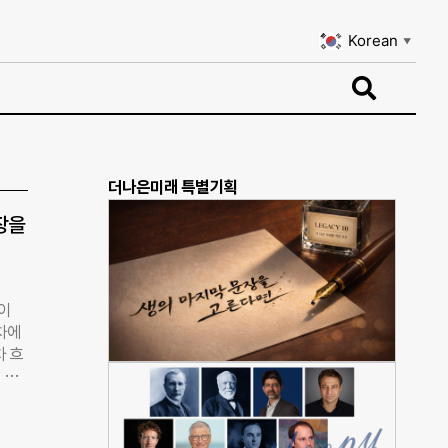
Korean
▼
Korean
▼
더나은미래 특별기획
장을
발이
 차에
차 흐
 보
 테
대를
다.