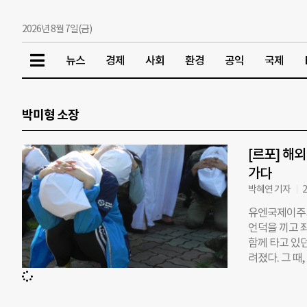
2026년 8월 7일(금)
뉴스
경제
사회
환경
공익
국제
박미형 소장
[르포] 해
가다
박혜연 기자
2
유엔국제이주기구
언덕을 끼고 좌
함께 타고 있
려졌다. 그 때
였다. 손에 든
러리스트 중 
잡은 팀원이 