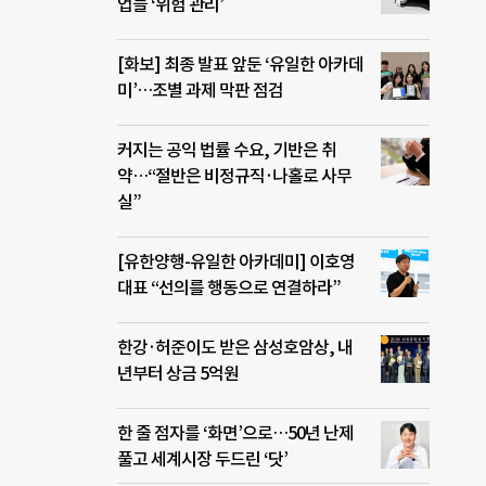
업들 ‘위험 관리’
[화보] 최종 발표 앞둔 ‘유일한 아카데
미’…조별 과제 막판 점검
커지는 공익 법률 수요, 기반은 취
약…“절반은 비정규직·나홀로 사무
실”
[유한양행-유일한 아카데미] 이호영
대표 “선의를 행동으로 연결하라”
한강·허준이도 받은 삼성호암상, 내
년부터 상금 5억원
한 줄 점자를 ‘화면’으로…50년 난제
풀고 세계시장 두드린 ‘닷’