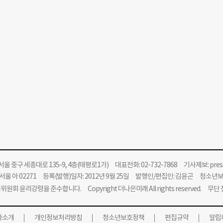
울 중구 세종대로 135-9, 4층(태평로1가) 대표전화: 02-732-7868 기사제보:
pre
울 아 02271 등록(발행)일자: 2012년 9월 25일 발행인/편집인: 김윤곤 청소년
위원회 윤리강령을 준수합니다.
Copyright 더나은미래 All rights reserved. 무
사소개
개인정보처리방침
청소년보호정책
편집규약
알립