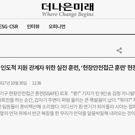
ESG·CSR
인터뷰
오피니언
외 인도적 지원 관계자 위한 실전 훈련, ‘현장안전접근 훈련’ 현
017년 10월 30일
12:36
 현장안전접근 훈련(SSAFE) 르포 “쾅!” 기자가 탄 9인승 검정 카니
회전을 하는 순간, 갑자기 주변이 쩌렁 울리는 큰 폭발음이 났다. “뭐야?”
던 팀원들이 혼비백산해 소리쳤다. 어디선가 흰 연기가 피어올라 시야는 점
, 옆의 언덕 위에서 반군 복장을 한 무리가 언덕을 달음박질해 내려오는 것이
 무전기를 켤 생각도 못한 채 겁이 나서 몸이 굳어버렸다. “당장 차 문 열어!”
하나가 조수석 창문으로 소총을 들이밀며 소리쳤다. 총구를 보자마자 운전
문을 열어버렸다. 차에 있던 모두가 뒷목을 잡힌 채로 끌려가 풀밭에 내쳐졌