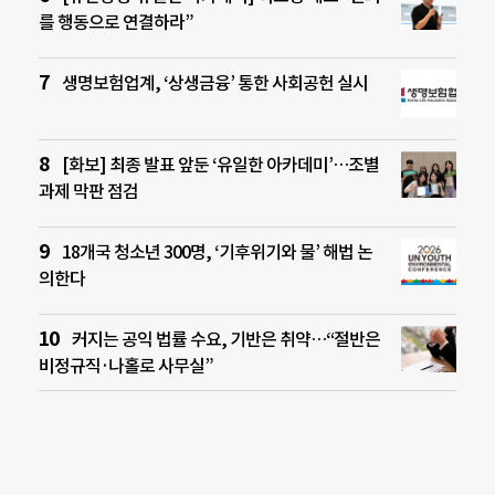
를 행동으로 연결하라”
생명보험업계, ‘상생금융’ 통한 사회공헌 실시
[화보] 최종 발표 앞둔 ‘유일한 아카데미’…조별
과제 막판 점검
18개국 청소년 300명, ‘기후위기와 물’ 해법 논
의한다
커지는 공익 법률 수요, 기반은 취약…“절반은
비정규직·나홀로 사무실”