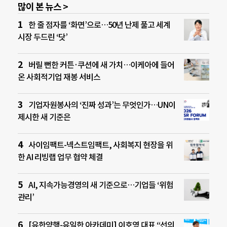
많이 본 뉴스 >
한 줄 점자를 ‘화면’으로…50년 난제 풀고 세계
시장 두드린 ‘닷’
버릴 뻔한 커튼·쿠션에 새 가치…이케아에 들어
온 사회적기업 재봉 서비스
기업자원봉사의 ‘진짜 성과’는 무엇인가…UN이
제시한 새 기준은
사이임팩트-넥스트임팩트, 사회복지 현장을 위
한 AI 리빙랩 업무 협약 체결
AI, 지속가능경영의 새 기준으로…기업들 ‘위험
관리’
[유한양행-유일한 아카데미] 이호영 대표 “선의