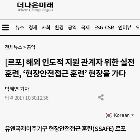
뉴스
경제
사회
환경
공익
국제
ESG·CSR
인터뷰
오
전체뉴스
>
공익
[르포] 해외 인도적 지원 관계자 위한 실전
훈련, ‘현장안전접근 훈련’ 현장을 가다
박혜연 기자
입력 2017.10.30.
12:36
Korean
▼
유엔국제이주기구 현장안전접근 훈련(SSAFE) 르포