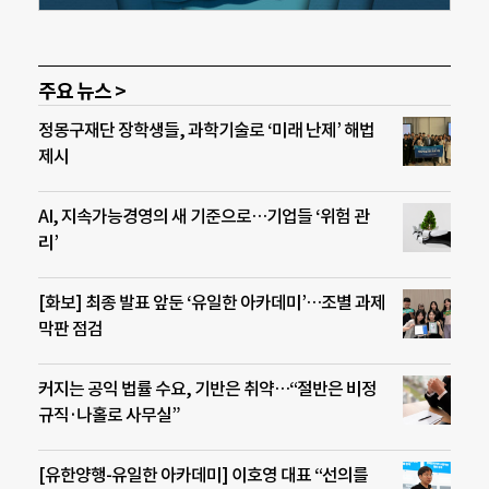
주요 뉴스 >
정몽구재단 장학생들, 과학기술로 ‘미래 난제’ 해법
제시
AI, 지속가능경영의 새 기준으로…기업들 ‘위험 관
리’
[화보] 최종 발표 앞둔 ‘유일한 아카데미’…조별 과제
막판 점검
커지는 공익 법률 수요, 기반은 취약…“절반은 비정
규직·나홀로 사무실”
[유한양행-유일한 아카데미] 이호영 대표 “선의를