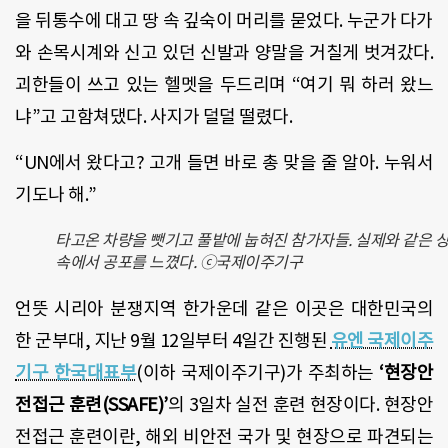
을 뒤통수에 대고 땅 속 깊숙이 머리를 묻었다. 누군가 다가
와 손목시계와 신고 있던 신발과 양말을 거칠게 벗겨갔다.
괴한들이 쓰고 있는 헬멧을 두드리며 “여기 뭐 하러 왔느
냐”고 고함쳐댔다. 사지가 덜덜 떨렸다.
“UN에서 왔다고? 고개 들면 바로 총 맞을 줄 알아. 누워서
기도나 해.”
타고온 차량을 뺏기고 풀밭에 눕혀진 참가자들. 실제와 같은 
속에서 공포를 느꼈다. ⓒ국제이주기구
언뜻 시리아 분쟁지역 한가운데 같은 이곳은 대한민국의
한 군부대, 지난 9월 12일부터 4일간 진행된
유엔 국제이주
기구 한국대표부
(이하 국제이주기구)가 주최하는
‘현장안
전접근 훈련(SSAFE)’
의 3일차 실전 훈련 현장이다. 현장안
전접근 훈련이란, 해외 비안전 국가 및 현장으로 파견되는