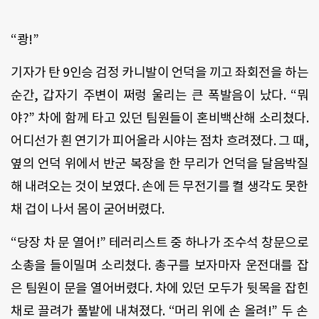
“쾅!”
기자가 탄 9인승 검정 카니발이 언덕을 끼고 좌회전을 하는
순간, 갑자기 주변이 쩌렁 울리는 큰 폭발음이 났다. “뭐
야?” 차에 함께 타고 있던 팀원들이 혼비백산해 소리쳤다.
어디선가 흰 연기가 피어올라 시야는 점차 흐려졌다. 그 때,
옆의 언덕 위에서 반군 복장을 한 무리가 언덕을 달음박질
해 내려오는 것이 보였다. 손에 든 무전기를 켤 생각도 못한
채 겁이 나서 몸이 굳어버렸다.
“당장 차 문 열어!” 테러리스트 중 하나가 조수석 창문으로
소총을 들이밀며 소리쳤다. 총구를 보자마자 운전대를 잡
은 팀원이 문을 열어버렸다. 차에 있던 모두가 뒷목을 잡힌
채로 끌려가 풀밭에 내쳐졌다. “머리 위에 손 올려!” 두 손