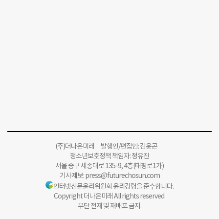
(주)더나은미래 발행인/편집인: 김윤곤
청소년보호정책 책임자: 정유진
서울 중구 세종대로 135-9, 4층(태평로1가)
기사제보:
press@futurechosun.com
인터넷신문윤리위원회 윤리강령을 준수합니다.
Copyright 더나은미래 All rights reserved.
무단 전재 및 재배포 금지.