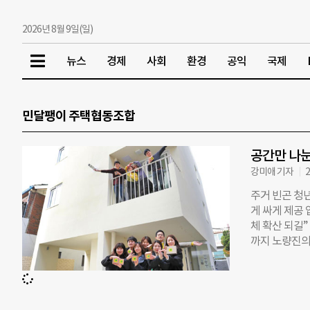
2026년 8월 9일(일)
뉴스
경제
사회
환경
공익
국제
민달팽이 주택협동조합
공간만 나눈
강미애 기자
2
주거 빈곤 청
게 싸게 제공
체 확산 되길”
까지 노량진의 
는 마음에 발
방음도 전혀 안
는 대학 졸업 
서 살았는데, 