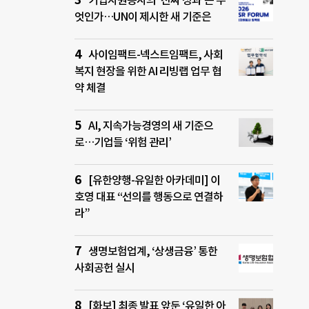
기업자원봉사의 ‘진짜 성과’는 무
엇인가…UN이 제시한 새 기준은
사이임팩트-넥스트임팩트, 사회
복지 현장을 위한 AI 리빙랩 업무 협
약 체결
AI, 지속가능경영의 새 기준으
로…기업들 ‘위험 관리’
[유한양행-유일한 아카데미] 이
호영 대표 “선의를 행동으로 연결하
라”
생명보험업계, ‘상생금융’ 통한
사회공헌 실시
[화보] 최종 발표 앞둔 ‘유일한 아