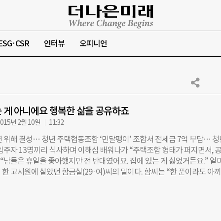
ESG·CSR
인터뷰
오피니언
 게 아니에요 행복한 삶을 공유하죠
015년 2월 10일
11:32
년 위해 결성… 청년 주택협동조합 ‘민달팽이’ 조합서 전세금 7억 부담… 
 입주자 13명끼리 식사하며 이해심 배워나가 “주택조합 형태가 퍼지면서, 
 “남들은 휴일을 좋아했지만 전 반대였어요. 집에 있는 게 싫었거든요.” 얼
한 고시원에 살았던 함금실(29·여)씨의 말이다. 함씨는 “한 푼이라도 아
품까지 팔아가며 월 32만원짜리 방을 구했는데, 방은 비좁고 다닥다닥 붙어
 됐다”고 했다. 충남 아산에서 서울로 대학을 다녔던 김해랑(25·숙명여대
즈음에 6시간이 넘는 통학 시간을 감내해야 했다. 김씨는 “처음 2년은 하숙
월 45만원이나 되는 방값이 너무 부담이 됐다”며 “이후 KTX로 통학했는데,