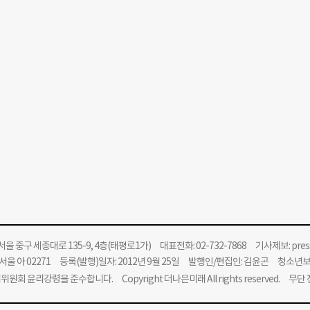
울 중구 세종대로 135-9, 4층(태평로1가) 대표전화: 02-732-7868 기사제보:
pre
울 아 02271 등록(발행)일자: 2012년 9월 25일 발행인/편집인: 김윤곤 청소년
위원회 윤리강령을 준수합니다.
Copyright 더나은미래 All rights reserved. 무