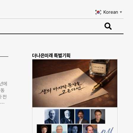
Korean
▼
Korean
▼
더나은미래 특별기획
청년에
공동
마 전
끼려
있어
)씨
집에
 그