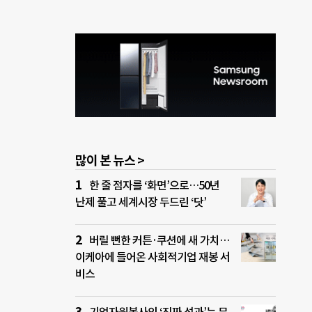
많이 본 뉴스 >
한 줄 점자를 ‘화면’으로…50년
난제 풀고 세계시장 두드린 ‘닷’
버릴 뻔한 커튼·쿠션에 새 가치…
이케아에 들어온 사회적기업 재봉 서
비스