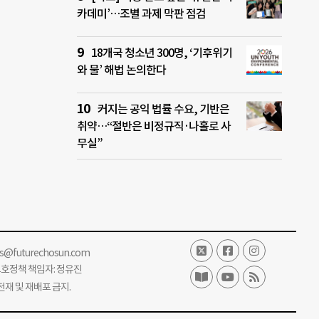
카데미’…조별 과제 막판 점검
18개국 청소년 300명, ‘기후위기
와 물’ 해법 논의한다
커지는 공익 법률 수요, 기반은
취약…“절반은 비정규직·나홀로 사
무실”
ss@futurechosun.com
보호정책 책임자: 정유진
단 전재 및 재배포 금지.