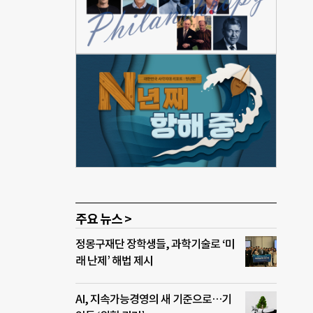
)씨
너무
 있
전·
대학
안하다
상황에
‘민
주요 뉴스 >
정몽구재단 장학생들, 과학기술로 ‘미
래 난제’ 해법 제시
AI, 지속가능경영의 새 기준으로…기