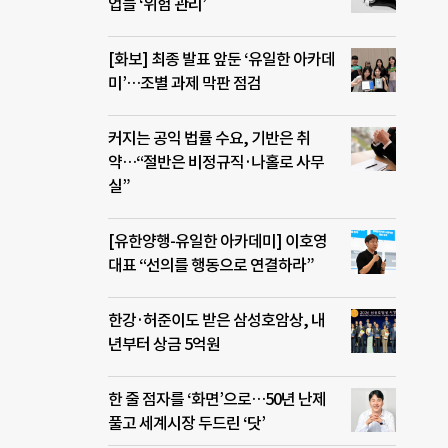
업들 ‘위험 관리’
[화보] 최종 발표 앞둔 ‘유일한 아카데
미’…조별 과제 막판 점검
커지는 공익 법률 수요, 기반은 취
약…“절반은 비정규직·나홀로 사무
실”
[유한양행-유일한 아카데미] 이호영
대표 “선의를 행동으로 연결하라”
한강·허준이도 받은 삼성호암상, 내
년부터 상금 5억원
한 줄 점자를 ‘화면’으로…50년 난제
풀고 세계시장 두드린 ‘닷’