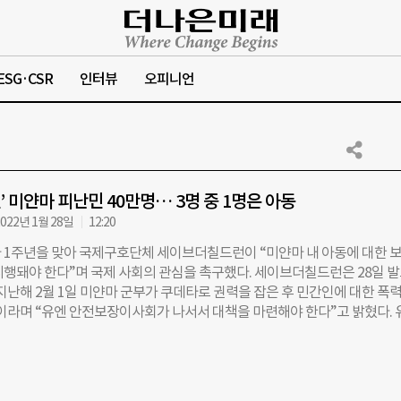
ESG·CSR
인터뷰
오피니언
’ 미얀마 피난민 40만명… 3명 중 1명은 아동
022년 1월 28일
12:20
 1주년을 맞아 국제구호단체 세이브더칠드런이 “미얀마 내 아동에 대한 
시행돼야 한다”며 국제 사회의 관심을 촉구했다. 세이브더칠드런은 28일 
지난해 2월 1일 미얀마 군부가 쿠데타로 권력을 잡은 후 민간인에 대한 폭
이라며 “유엔 안전보장이사회가 나서서 대책을 마련해야 한다”고 밝혔다. 
표에 따르면 지난해 쿠데타 이후 40만5700명에 달하는 미얀마인이 군부의
을 떠났다. 세이브더칠드런 현지 사무소는 이 중 37%에 해당하는 15만명이
했다. 미얀마 남동부 카야 주는 군부의 만행이 가장 심각한 지역 중 하나다.
 최소 35명이 불에 탄 시신으로 발견됐다. 이 중에는 아동 4명과 세이브