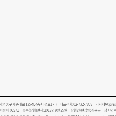
울 중구 세종대로 135-9, 4층(태평로1가) 대표전화: 02-732-7868 기사제보:
pre
울 아 02271 등록(발행)일자: 2012년 9월 25일 발행인/편집인: 김윤곤 청소년