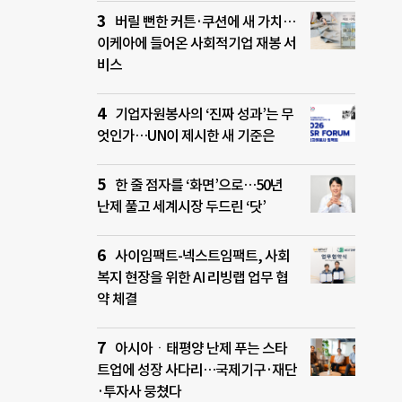
버릴 뻔한 커튼·쿠션에 새 가치…
이케아에 들어온 사회적기업 재봉 서
비스
기업자원봉사의 ‘진짜 성과’는 무
엇인가…UN이 제시한 새 기준은
한 줄 점자를 ‘화면’으로…50년
난제 풀고 세계시장 두드린 ‘닷’
사이임팩트-넥스트임팩트, 사회
복지 현장을 위한 AI 리빙랩 업무 협
약 체결
아시아ㆍ태평양 난제 푸는 스타
트업에 성장 사다리…국제기구·재단
·투자사 뭉쳤다