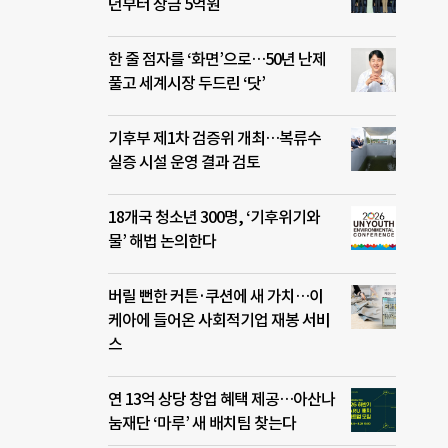
년부터 상금 5억원
한 줄 점자를 ‘화면’으로…50년 난제
풀고 세계시장 두드린 ‘닷’
기후부 제1차 검증위 개최…복류수
실증 시설 운영 결과 검토
18개국 청소년 300명, ‘기후위기와
물’ 해법 논의한다
버릴 뻔한 커튼·쿠션에 새 가치…이
케아에 들어온 사회적기업 재봉 서비
스
연 13억 상당 창업 혜택 제공…아산나
눔재단 ‘마루’ 새 배치팀 찾는다