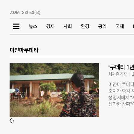
2026년 8월 6일(목)
뉴스
경제
사회
환경
공익
국제
미얀마쿠데타
‘쿠데타 1년
최지은 기자
2
미얀마 쿠데타
조치가 즉각 
성명서에서 “
심각한 상황”
이 공개한 지
을 피해 피난
일 것으로 추정
난해 말 민간인