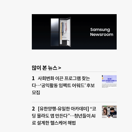
많이 본 뉴스 >
사회변화 이끈 프로그램 찾는
다…‘공익활동 임팩트 어워드’ 후보
모집
[유한양행-유일한 아카데미] “코
딩 몰라도 앱 만든다”…청년들이 AI
로 설계한 헬스케어 해법