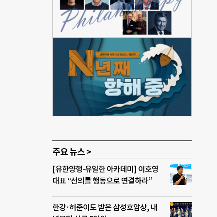
기를
에서
주를
 숲
다.
 갑
이브더
이 난
주요 뉴스 >
[유한양행-유일한 아카데미] 이호영
대표 “선의를 행동으로 연결하라”
한강·허준이도 받은 삼성호암상, 내