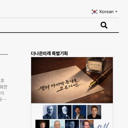
Korean
▼
Korean
▼
더나은미래 특별기획
보호
발표한
력이
유엔
 폭력
 아동
 지
더칠드