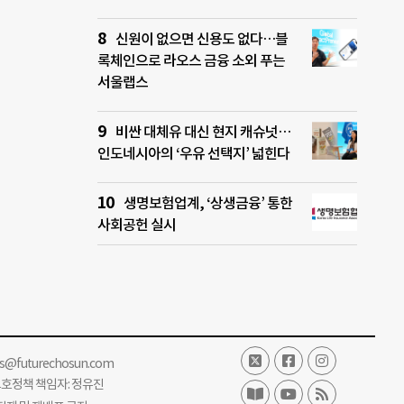
신원이 없으면 신용도 없다…블
록체인으로 라오스 금융 소외 푸는
서울랩스
비싼 대체유 대신 현지 캐슈넛…
인도네시아의 ‘우유 선택지’ 넓힌다
생명보험업계, ‘상생금융’ 통한
사회공헌 실시
ss@futurechosun.com
보호정책 책임자: 정유진