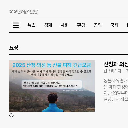
2026년 8월 9일(일)
뉴스
경제
사회
환경
공익
국제
묘장
산청과 의성
김규리 기자
2
동물자유연대·
불 피해 현장
지난 23일부
현장에서 직접
있다. 더프라
동양육시설 아
심리적 안정을
향후 아동들이