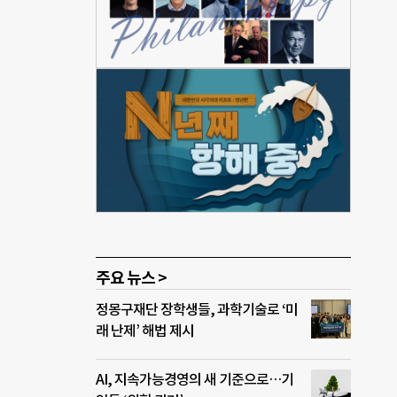
내 최
이
반려동
되고
 묘
 존
을 다
주요 뉴스 >
정몽구재단 장학생들, 과학기술로 ‘미
래 난제’ 해법 제시
AI, 지속가능경영의 새 기준으로…기