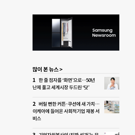
많이 본 뉴스 >
한 줄 점자를 ‘화면’으로…50년
난제 풀고 세계시장 두드린 ‘닷’
버릴 뻔한 커튼·쿠션에 새 가치…
이케아에 들어온 사회적기업 재봉 서
비스