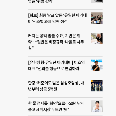
업들 ‘위험 관리’
[화보] 최종 발표 앞둔 ‘유일한 아카데
미’…조별 과제 막판 점검
커지는 공익 법률 수요, 기반은 취
약…“절반은 비정규직·나홀로 사무
실”
[유한양행-유일한 아카데미] 이호영
대표 “선의를 행동으로 연결하라”
한강·허준이도 받은 삼성호암상, 내
년부터 상금 5억원
한 줄 점자를 ‘화면’으로…50년 난제
풀고 세계시장 두드린 ‘닷’