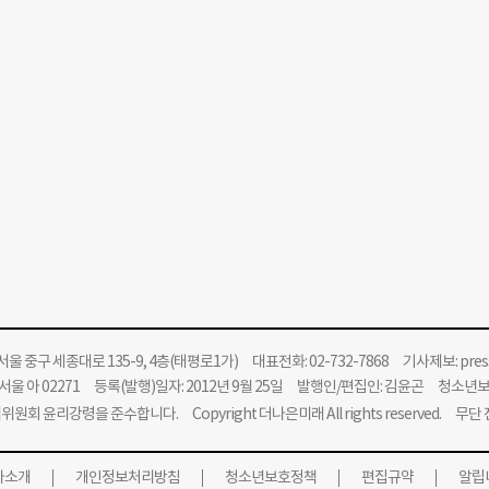
울 중구 세종대로 135-9, 4층(태평로1가) 대표전화: 02-732-7868 기사제보:
pre
울 아 02271 등록(발행)일자: 2012년 9월 25일 발행인/편집인: 김윤곤 청소년
위원회 윤리강령을 준수합니다.
Copyright 더나은미래 All rights reserved. 무
사소개
개인정보처리방침
청소년보호정책
편집규약
알립