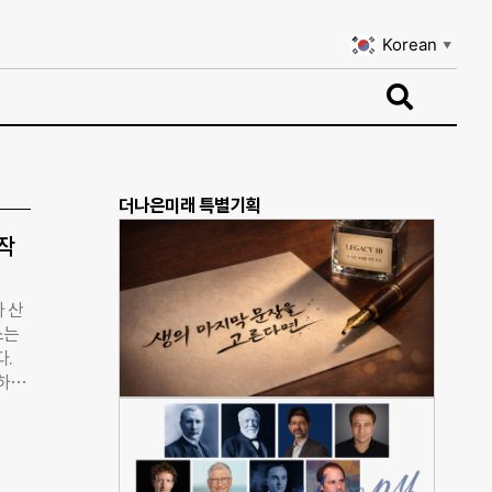
Korean
▼
Korean
▼
더나은미래 특별기획
작
 산
스는
다.
원하고
 아
들의
한편,
도입할