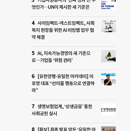
기업자원봉사의 ‘진짜 성과’는 무
엇인가…UN이 제시한 새 기준은
사이임팩트-넥스트임팩트, 사회
복지 현장을 위한 AI 리빙랩 업무 협
약 체결
AI, 지속가능경영의 새 기준으
로…기업들 ‘위험 관리’
[유한양행-유일한 아카데미] 이
호영 대표 “선의를 행동으로 연결하
라”
생명보험업계, ‘상생금융’ 통한
사회공헌 실시
[화보] 최종 발표 앞둔 ‘유일한 아