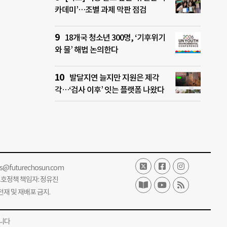
카데미’…조별 과제 막판 점검
18개국 청소년 300명, ‘기후위기
와 물’ 해법 논의한다
발달지연 늘지만 지원은 제각
각…‘검사 이후’ 잇는 플랫폼 나왔다
ss@futurechosun.com
보호정책 책임자: 정유진
단 전재 및 재배포 금지.
니다