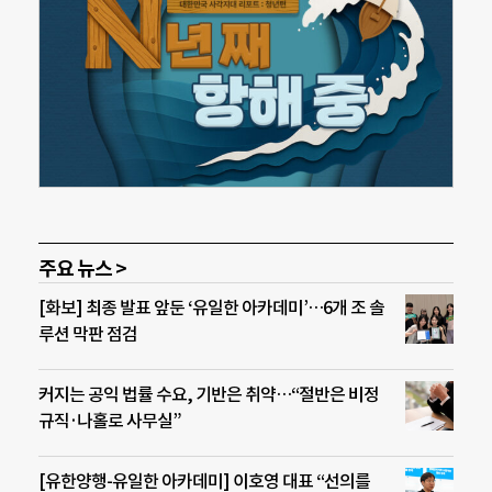
주요 뉴스 >
[화보] 최종 발표 앞둔 ‘유일한 아카데미’…6개 조 솔
루션 막판 점검
커지는 공익 법률 수요, 기반은 취약…“절반은 비정
규직·나홀로 사무실”
[유한양행-유일한 아카데미] 이호영 대표 “선의를