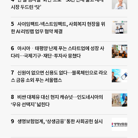
시장 두드린 ‘닷’
사이임팩트-넥스트임팩트, 사회복지 현장을 위
한 AI 리빙랩 업무 협약 체결
아시아ㆍ태평양 난제 푸는 스타트업에 성장 사
다리…국제기구·재단·투자사 뭉쳤다
신원이 없으면 신용도 없다…블록체인으로 라오
스 금융 소외 푸는 서울랩스
비싼 대체유 대신 현지 캐슈넛…인도네시아의
‘우유 선택지’ 넓힌다
생명보험업계, ‘상생금융’ 통한 사회공헌 실시