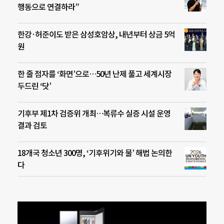
행동으로 연결하라”
한강·허준이도 받은 삼성호암상, 내년부터 상금 5억
원
한 줄 점자를 ‘화면’으로…50년 난제 풀고 세계시장
두드린 ‘닷’
기후부 제1차 검증위 개최…복류수 실증 시설 운영
결과 검토
18개국 청소년 300명, ‘기후위기와 물’ 해법 논의한
다