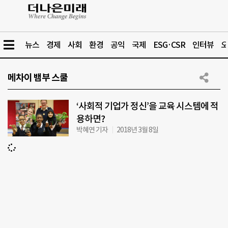
뉴스
경제
사회
환경
공익
국제
ESG·CSR
인터뷰
오
메차이 뱀부 스쿨
‘사회적 기업가 정신’을 교육 시스템에 적
용하면?
박혜연 기자
2018년 3월 8일