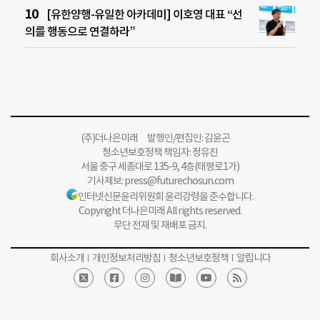
[유한양행-유일한 아카데미] 이호영 대표 “선
의를 행동으로 연결하라”
(주)더나은미래 발행인/편집인: 김윤곤
청소년보호정책 책임자: 정유진
서울 중구 세종대로 135-9, 4층(태평로1가)
기사제보:
press@futurechosun.com
인터넷신문윤리위원회 윤리강령을 준수합니다.
Copyright 더나은미래 All rights reserved.
무단 전재 및 재배포 금지.
회사소개
개인정보처리방침
청소년보호정책
알립니다