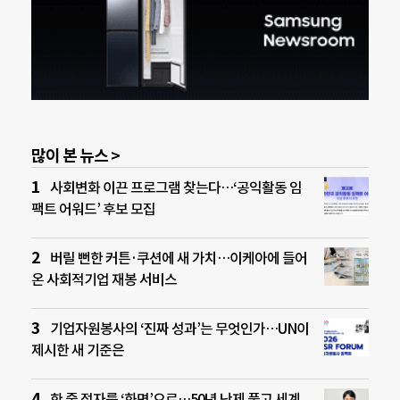
많이 본 뉴스 >
사회변화 이끈 프로그램 찾는다…‘공익활동 임
팩트 어워드’ 후보 모집
버릴 뻔한 커튼·쿠션에 새 가치…이케아에 들어
온 사회적기업 재봉 서비스
기업자원봉사의 ‘진짜 성과’는 무엇인가…UN이
제시한 새 기준은
한 줄 점자를 ‘화면’으로…50년 난제 풀고 세계