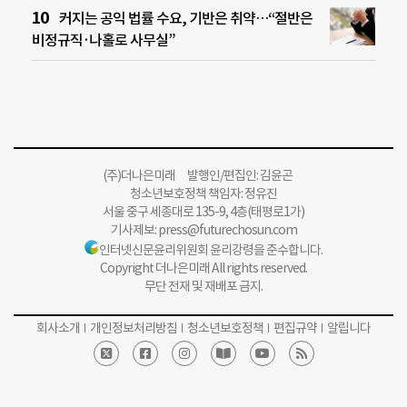
커지는 공익 법률 수요, 기반은 취약…“절반은
비정규직·나홀로 사무실”
(주)더나은미래 발행인/편집인: 김윤곤
청소년보호정책 책임자: 정유진
서울 중구 세종대로 135-9, 4층(태평로1가)
기사제보:
press@futurechosun.com
인터넷신문윤리위원회 윤리강령을 준수합니다.
Copyright 더나은미래 All rights reserved.
무단 전재 및 재배포 금지.
회사소개
개인정보처리방침
청소년보호정책
편집규약
알립니다