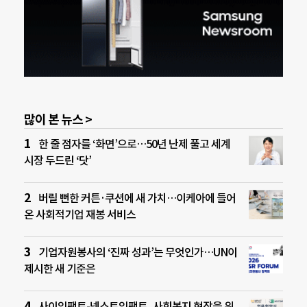
많이 본 뉴스 >
한 줄 점자를 ‘화면’으로…50년 난제 풀고 세계
시장 두드린 ‘닷’
버릴 뻔한 커튼·쿠션에 새 가치…이케아에 들어
온 사회적기업 재봉 서비스
기업자원봉사의 ‘진짜 성과’는 무엇인가…UN이
제시한 새 기준은
사이임팩트-넥스트임팩트, 사회복지 현장을 위