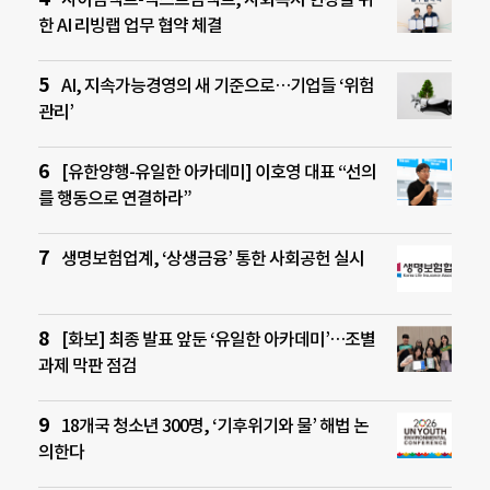
한 AI 리빙랩 업무 협약 체결
AI, 지속가능경영의 새 기준으로…기업들 ‘위험
관리’
[유한양행-유일한 아카데미] 이호영 대표 “선의
를 행동으로 연결하라”
생명보험업계, ‘상생금융’ 통한 사회공헌 실시
[화보] 최종 발표 앞둔 ‘유일한 아카데미’…조별
과제 막판 점검
18개국 청소년 300명, ‘기후위기와 물’ 해법 논
의한다