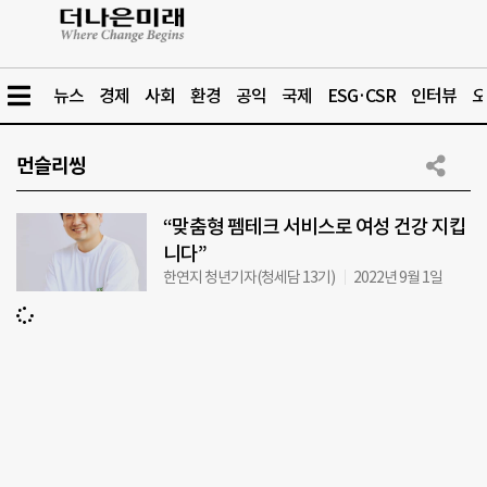
뉴스
경제
사회
환경
공익
국제
ESG·CSR
인터뷰
오
먼슬리씽
“맞춤형 펨테크 서비스로 여성 건강 지킵
니다”
한연지 청년기자(청세담 13기)
2022년 9월 1일