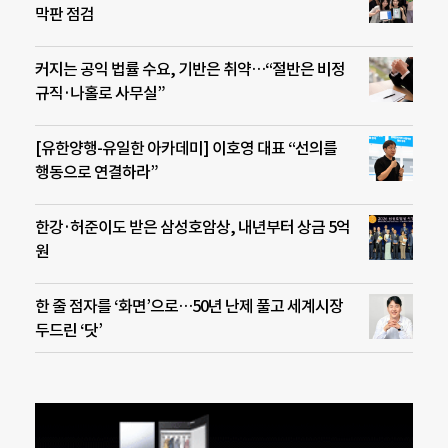
막판 점검
커지는 공익 법률 수요, 기반은 취약…“절반은 비정
규직·나홀로 사무실”
[유한양행-유일한 아카데미] 이호영 대표 “선의를
행동으로 연결하라”
한강·허준이도 받은 삼성호암상, 내년부터 상금 5억
원
한 줄 점자를 ‘화면’으로…50년 난제 풀고 세계시장
두드린 ‘닷’