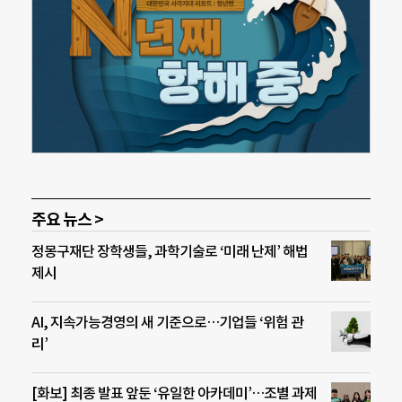
주요 뉴스 >
정몽구재단 장학생들, 과학기술로 ‘미래 난제’ 해법
제시
AI, 지속가능경영의 새 기준으로…기업들 ‘위험 관
리’
[화보] 최종 발표 앞둔 ‘유일한 아카데미’…조별 과제