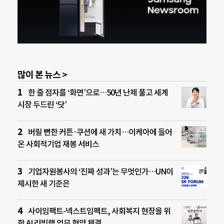
많이 본 뉴스 >
한 줄 점자를 ‘화면’으로…50년 난제 풀고 세계
시장 두드린 ‘닷’
버릴 뻔한 커튼·쿠션에 새 가치…이케아에 들어
온 사회적기업 재봉 서비스
기업자원봉사의 ‘진짜 성과’는 무엇인가…UN이
제시한 새 기준은
사이임팩트-넥스트임팩트, 사회복지 현장을 위
한 AI 리빙랩 업무 협약 체결