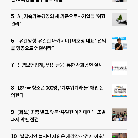
AI, 지속가능경영의 새 기준으로…기업들 ‘위험
관리’
[유한양행-유일한 아카데미] 이호영 대표 “선의
를 행동으로 연결하라”
생명보험업계, ‘상생금융’ 통한 사회공헌 실시
18개국 청소년 300명, ‘기후위기와 물’ 해법 논
의한다
[화보] 최종 발표 앞둔 ‘유일한 아카데미’…조별
과제 막판 점검
발달지연 늘지만 지원은 제각각…‘검사 이후’