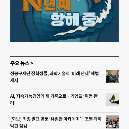
주요 뉴스 >
정몽구재단 장학생들, 과학기술로 ‘미래 난제’ 해법
제시
AI, 지속가능경영의 새 기준으로…기업들 ‘위험 관
리’
[화보] 최종 발표 앞둔 ‘유일한 아카데미’…조별 과제
막판 점검