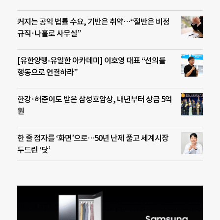
커지는 공익 법률 수요, 기반은 취약…“절반은 비정
규직·나홀로 사무실”
[유한양행-유일한 아카데미] 이호영 대표 “선의를
행동으로 연결하라”
한강·허준이도 받은 삼성호암상, 내년부터 상금 5억
원
한 줄 점자를 ‘화면’으로…50년 난제 풀고 세계시장
두드린 ‘닷’