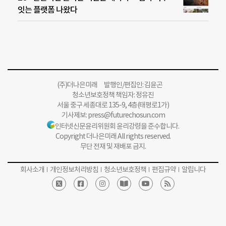
잇는 플랫폼 나왔다
(주)더나은미래 발행인/편집인: 김윤곤
청소년보호정책 책임자: 정유진
서울 중구 세종대로 135-9, 4층(태평로1가)
기사제보:
press@futurechosun.com
인터넷신문윤리위원회 윤리강령을 준수합니다.
Copyright 더나은미래 All rights reserved.
무단 전재 및 재배포 금지.
회사소개
개인정보처리방침
청소년보호정책
편집규약
알립니다