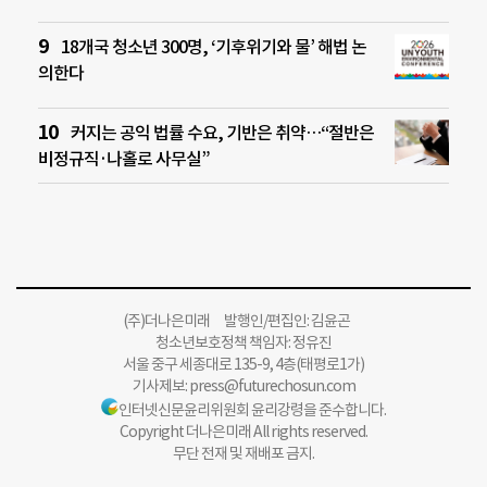
18개국 청소년 300명, ‘기후위기와 물’ 해법 논
의한다
커지는 공익 법률 수요, 기반은 취약…“절반은
비정규직·나홀로 사무실”
(주)더나은미래 발행인/편집인: 김윤곤
청소년보호정책 책임자: 정유진
서울 중구 세종대로 135-9, 4층(태평로1가)
기사제보:
press@futurechosun.com
인터넷신문윤리위원회 윤리강령을 준수합니다.
Copyright 더나은미래 All rights reserved.
무단 전재 및 재배포 금지.