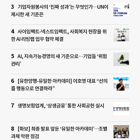
기업자원봉사의 ‘진짜 성과’는 무엇인가…UN이
제시한 새 기준은
사이임팩트-넥스트임팩트, 사회복지 현장을 위
한 AI 리빙랩 업무 협약 체결
AI, 지속가능경영의 새 기준으로…기업들 ‘위험
관리’
[유한양행-유일한 아카데미] 이호영 대표 “선의
를 행동으로 연결하라”
생명보험업계, ‘상생금융’ 통한 사회공헌 실시
[화보] 최종 발표 앞둔 ‘유일한 아카데미’…조별
과제 막판 점검