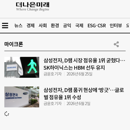
뉴스
경제
사회
환경
공익
국제
ESG·CSR
인터뷰
오
마이크론
삼성전자, D램 시장 점유율 1위 굳혔다…
SK하이닉스는 HBM 선두 유지
금윤호 기자
2026년 6월 25일
삼성전자, D램 품귀 현상에 ‘방긋’…글로
벌 점유율 1위 수성
금윤호 기자
2026년 6월 2일