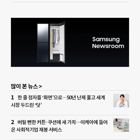
많이 본 뉴스 >
한 줄 점자를 ‘화면’으로…50년 난제 풀고 세계
시장 두드린 ‘닷’
버릴 뻔한 커튼·쿠션에 새 가치…이케아에 들어
온 사회적기업 재봉 서비스