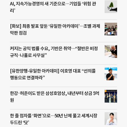
AI, 지속가능경영의 새 기준으로…기업들 ‘위험 관
리’
[화보] 최종 발표 앞둔 ‘유일한 아카데미’…조별 과제
막판 점검
커지는 공익 법률 수요, 기반은 취약…“절반은 비정
규직·나홀로 사무실”
[유한양행-유일한 아카데미] 이호영 대표 “선의를
행동으로 연결하라”
한강·허준이도 받은 삼성호암상, 내년부터 상금 5억
원
한 줄 점자를 ‘화면’으로…50년 난제 풀고 세계시장
두드린 ‘닷’