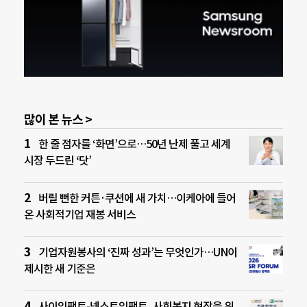
많이 본 뉴스 >
한 줄 점자를 ‘화면’으로…50년 난제 풀고 세계
시장 두드린 ‘닷’
버릴 뻔한 커튼·쿠션에 새 가치…이케아에 들어
온 사회적기업 재봉 서비스
기업자원봉사의 ‘진짜 성과’는 무엇인가…UN이
제시한 새 기준은
사이임팩트-넥스트임팩트, 사회복지 현장을 위