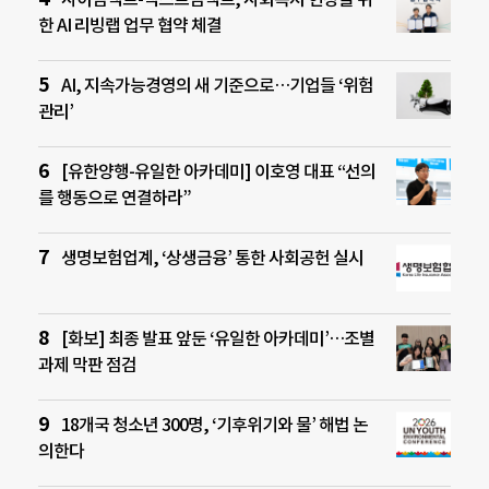
한 AI 리빙랩 업무 협약 체결
AI, 지속가능경영의 새 기준으로…기업들 ‘위험
관리’
[유한양행-유일한 아카데미] 이호영 대표 “선의
를 행동으로 연결하라”
생명보험업계, ‘상생금융’ 통한 사회공헌 실시
[화보] 최종 발표 앞둔 ‘유일한 아카데미’…조별
과제 막판 점검
18개국 청소년 300명, ‘기후위기와 물’ 해법 논
의한다