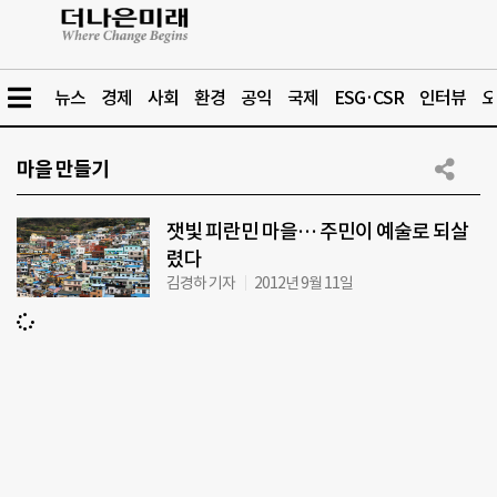
뉴스
경제
사회
환경
공익
국제
ESG·CSR
인터뷰
오
마을 만들기
잿빛 피란민 마을… 주민이 예술로 되살
렸다
김경하 기자
2012년 9월 11일