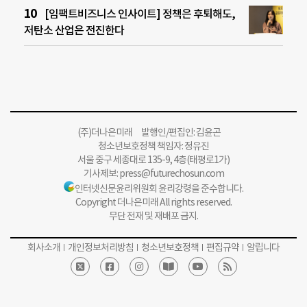
[임팩트비즈니스 인사이트] 정책은 후퇴해도,
저탄소 산업은 전진한다
(주)더나은미래 발행인/편집인: 김윤곤
청소년보호정책 책임자: 정유진
서울 중구 세종대로 135-9, 4층(태평로1가)
기사제보:
press@futurechosun.com
인터넷신문윤리위원회 윤리강령을 준수합니다.
Copyright 더나은미래 All rights reserved.
무단 전재 및 재배포 금지.
회사소개
개인정보처리방침
청소년보호정책
편집규약
알립니다