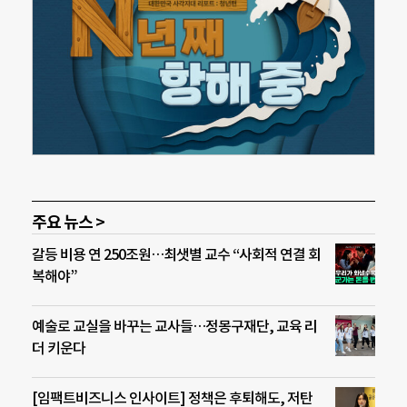
주요 뉴스 >
갈등 비용 연 250조원…최샛별 교수 “사회적 연결 회
복해야”
예술로 교실을 바꾸는 교사들…정몽구재단, 교육 리
더 키운다
[임팩트비즈니스 인사이트] 정책은 후퇴해도, 저탄