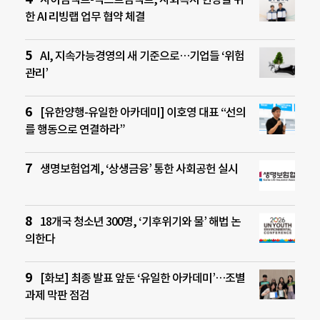
한 AI 리빙랩 업무 협약 체결
AI, 지속가능경영의 새 기준으로…기업들 ‘위험
관리’
[유한양행-유일한 아카데미] 이호영 대표 “선의
를 행동으로 연결하라”
생명보험업계, ‘상생금융’ 통한 사회공헌 실시
18개국 청소년 300명, ‘기후위기와 물’ 해법 논
의한다
[화보] 최종 발표 앞둔 ‘유일한 아카데미’…조별
과제 막판 점검