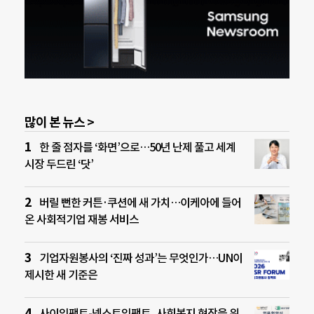
많이 본 뉴스 >
한 줄 점자를 ‘화면’으로…50년 난제 풀고 세계
시장 두드린 ‘닷’
버릴 뻔한 커튼·쿠션에 새 가치…이케아에 들어
온 사회적기업 재봉 서비스
기업자원봉사의 ‘진짜 성과’는 무엇인가…UN이
제시한 새 기준은
사이임팩트-넥스트임팩트, 사회복지 현장을 위