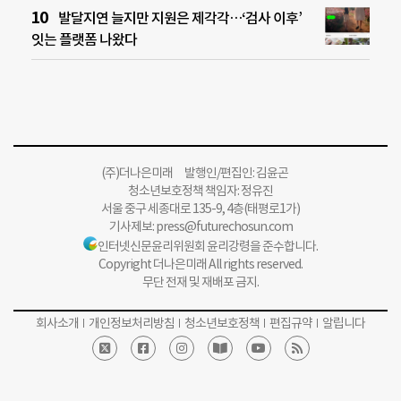
발달지연 늘지만 지원은 제각각…‘검사 이후’
잇는 플랫폼 나왔다
(주)더나은미래 발행인/편집인: 김윤곤
청소년보호정책 책임자: 정유진
서울 중구 세종대로 135-9, 4층(태평로1가)
기사제보:
press@futurechosun.com
인터넷신문윤리위원회 윤리강령을 준수합니다.
Copyright 더나은미래 All rights reserved.
무단 전재 및 재배포 금지.
회사소개
개인정보처리방침
청소년보호정책
편집규약
알립니다