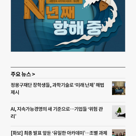
주요 뉴스 >
정몽구재단 장학생들, 과학기술로 ‘미래 난제’ 해법
제시
AI, 지속가능경영의 새 기준으로…기업들 ‘위험 관
리’
[화보] 최종 발표 앞둔 ‘유일한 아카데미’…조별 과제