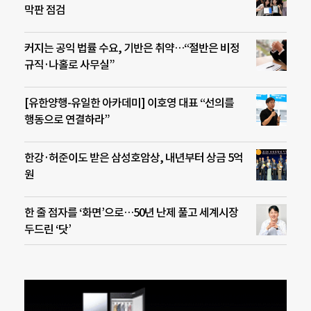
막판 점검
커지는 공익 법률 수요, 기반은 취약…“절반은 비정
규직·나홀로 사무실”
[유한양행-유일한 아카데미] 이호영 대표 “선의를
행동으로 연결하라”
한강·허준이도 받은 삼성호암상, 내년부터 상금 5억
원
한 줄 점자를 ‘화면’으로…50년 난제 풀고 세계시장
두드린 ‘닷’