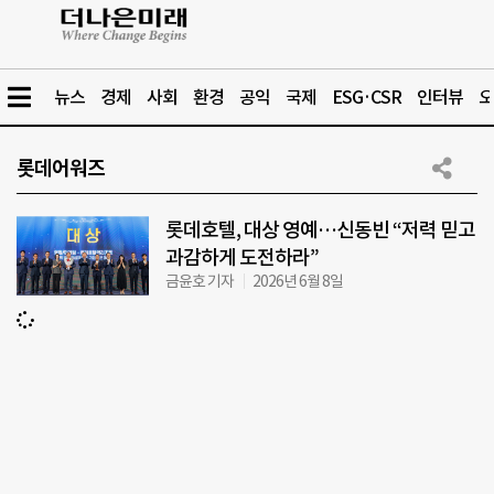
뉴스
경제
사회
환경
공익
국제
ESG·CSR
인터뷰
오
롯데어워즈
롯데호텔, 대상 영예…신동빈 “저력 믿고
과감하게 도전하라”
금윤호 기자
2026년 6월 8일