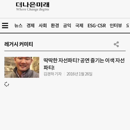
뉴스
경제
사회
환경
공익
국제
ESG·CSR
인터뷰
오
레거시 커미티
딱딱한 자선파티? 공연 즐기는 이색 자선
파티!
김경하 기자
2016년 1월 26일