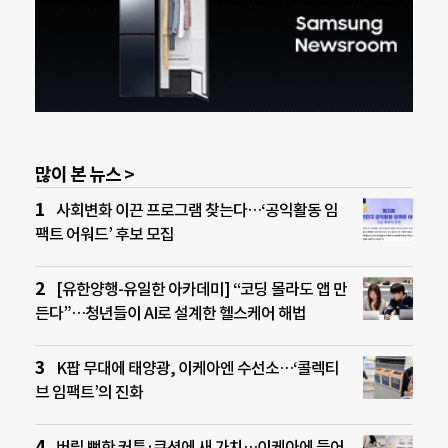
많이 본 뉴스 >
사회변화 이끈 프로그램 찾는다…‘공익활동 임
팩트 어워드’ 후보 모집
[유한양행-유일한 아카데미] “코딩 몰라도 앱 만
든다”…청년들이 AI로 설계한 헬스케어 해법
K팝 무대에 태양광, 이케아엔 수선소…‘콜렉티
브 임팩트’의 진화
버릴 뻔한 커튼·쿠션에 새 가치…이케아에 들어