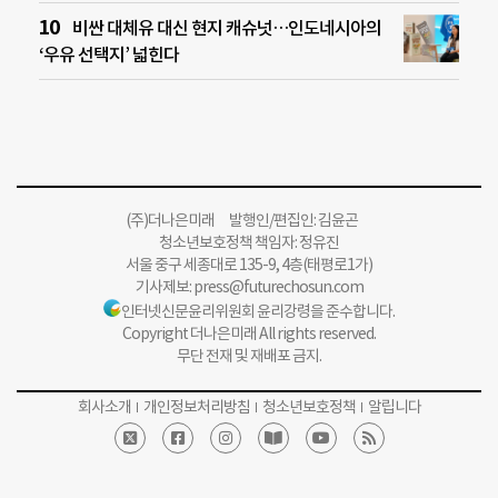
비싼 대체유 대신 현지 캐슈넛…인도네시아의
‘우유 선택지’ 넓힌다
(주)더나은미래 발행인/편집인: 김윤곤
청소년보호정책 책임자: 정유진
서울 중구 세종대로 135-9, 4층(태평로1가)
기사제보:
press@futurechosun.com
인터넷신문윤리위원회 윤리강령을 준수합니다.
Copyright 더나은미래 All rights reserved.
무단 전재 및 재배포 금지.
회사소개
개인정보처리방침
청소년보호정책
알립니다