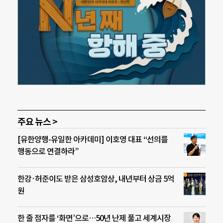
주요 뉴스 >
[유한양행-유일한 아카데미] 이호영 대표 “선의를
행동으로 연결하라”
한강·허준이도 받은 삼성호암상, 내년부터 상금 5억
원
한 줄 점자를 ‘화면’으로…50년 난제 풀고 세계시장