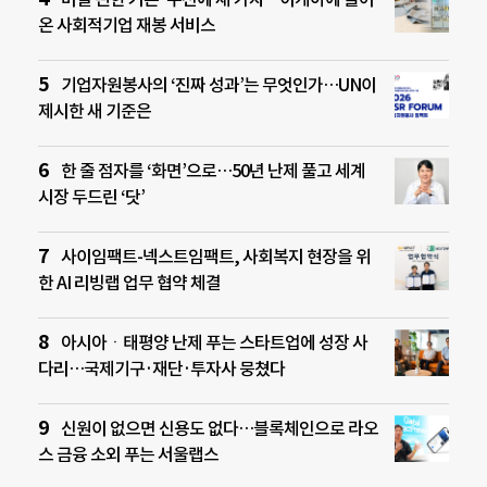
온 사회적기업 재봉 서비스
기업자원봉사의 ‘진짜 성과’는 무엇인가…UN이
제시한 새 기준은
한 줄 점자를 ‘화면’으로…50년 난제 풀고 세계
시장 두드린 ‘닷’
사이임팩트-넥스트임팩트, 사회복지 현장을 위
한 AI 리빙랩 업무 협약 체결
아시아ㆍ태평양 난제 푸는 스타트업에 성장 사
다리…국제기구·재단·투자사 뭉쳤다
신원이 없으면 신용도 없다…블록체인으로 라오
스 금융 소외 푸는 서울랩스