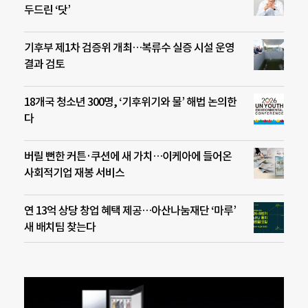
두드린 ‘닷’
기후부 제1차 검증위 개최…복류수 실증 시설 운영
결과 검토
18개국 청소년 300명, ‘기후위기와 물’ 해법 논의한
다
버릴 뻔한 커튼·쿠션에 새 가치…이케아에 들어온
사회적기업 재봉 서비스
연 13억 상당 창업 혜택 제공…아산나눔재단 ‘마루’
새 배치팀 찾는다