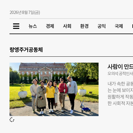
2026년 8월 7일(금)
뉴스
경제
사회
환경
공익
국제
랑엥주거공동체
사람이 만드
오의석 공적인사
내가 속한 공
는 눈에 보이
원활하게 작동
한 사회적 자
산 프론티어 
않다면, 귀농
기 위해 덴마크
동체를 변화시