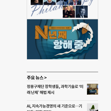
모습
점이
주거
nal
산해나
기 위
성소수
’으로
 기반
주요 뉴스 >
정몽구재단 장학생들, 과학기술로 ‘미
래 난제’ 해법 제시
AI, 지속가능경영의 새 기준으로…기