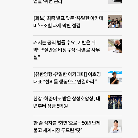
업들 ‘위험 관리’
[화보] 최종 발표 앞둔 ‘유일한 아카데
미’…조별 과제 막판 점검
커지는 공익 법률 수요, 기반은 취
약…“절반은 비정규직·나홀로 사무
실”
[유한양행-유일한 아카데미] 이호영
대표 “선의를 행동으로 연결하라”
한강·허준이도 받은 삼성호암상, 내
년부터 상금 5억원
한 줄 점자를 ‘화면’으로…50년 난제
풀고 세계시장 두드린 ‘닷’