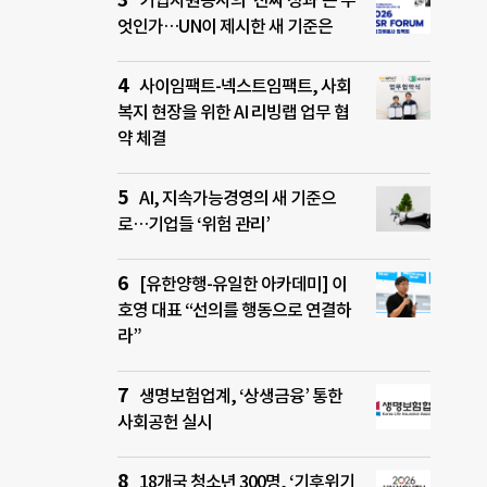
기업자원봉사의 ‘진짜 성과’는 무
엇인가…UN이 제시한 새 기준은
사이임팩트-넥스트임팩트, 사회
복지 현장을 위한 AI 리빙랩 업무 협
약 체결
AI, 지속가능경영의 새 기준으
로…기업들 ‘위험 관리’
[유한양행-유일한 아카데미] 이
호영 대표 “선의를 행동으로 연결하
라”
생명보험업계, ‘상생금융’ 통한
사회공헌 실시
18개국 청소년 300명, ‘기후위기