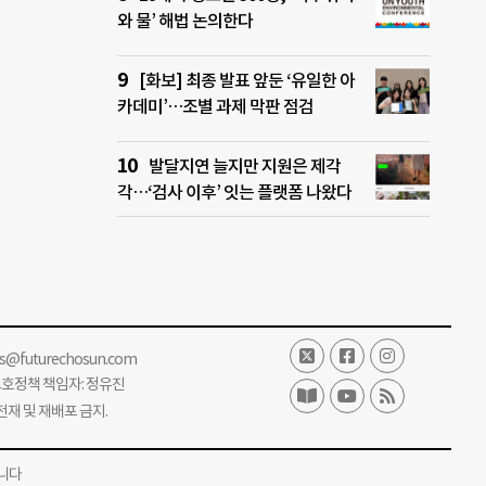
와 물’ 해법 논의한다
[화보] 최종 발표 앞둔 ‘유일한 아
카데미’…조별 과제 막판 점검
발달지연 늘지만 지원은 제각
각…‘검사 이후’ 잇는 플랫폼 나왔다
ss@futurechosun.com
보호정책 책임자: 정유진
단 전재 및 재배포 금지.
니다