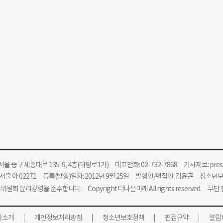
울 중구 세종대로 135-9, 4층(태평로1가) 대표전화: 02-732-7868 기사제보:
pre
울 아 02271 등록(발행)일자: 2012년 9월 25일 발행인/편집인: 김윤곤 청소년
위원회 윤리강령을 준수합니다.
Copyright 더나은미래 All rights reserved. 무
사소개
개인정보처리방침
청소년보호정책
편집규약
알립