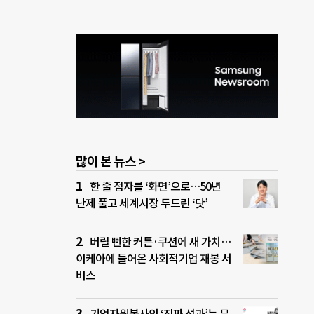
많이 본 뉴스 >
한 줄 점자를 ‘화면’으로…50년
난제 풀고 세계시장 두드린 ‘닷’
버릴 뻔한 커튼·쿠션에 새 가치…
이케아에 들어온 사회적기업 재봉 서
비스