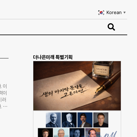
Korean
▼
Korean
▼
더나은미래 특별기획
. 이
협력이
이러
. 아
하지
을 찾
, 공
의 힘