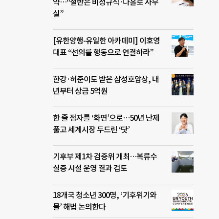
약…“절반은 비정규직·나홀로 사무
실”
[유한양행-유일한 아카데미] 이호영
대표 “선의를 행동으로 연결하라”
한강·허준이도 받은 삼성호암상, 내
년부터 상금 5억원
한 줄 점자를 ‘화면’으로…50년 난제
풀고 세계시장 두드린 ‘닷’
기후부 제1차 검증위 개최…복류수
실증 시설 운영 결과 검토
18개국 청소년 300명, ‘기후위기와
물’ 해법 논의한다