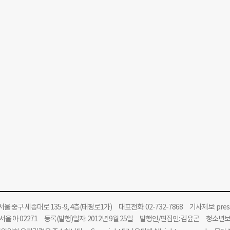
울 중구 세종대로 135-9, 4층(태평로1가) 대표전화: 02-732-7868 기사제보:
pre
울 아 02271 등록(발행)일자: 2012년 9월 25일 발행인/편집인: 김윤곤 청소년