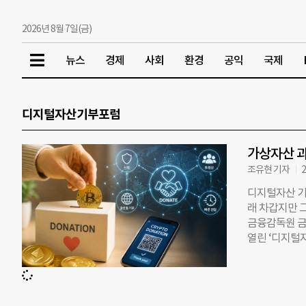
2026년 8월 7일(금)
뉴스
경제
사회
환경
공익
국제
디지털자산기부포럼
가상자산 과
조유현 기자
2
디지털자산 기
래 차갑지만 
금융감독원 금
열린 ‘디지털
회’를 주제로
는 2022년 
창작 분야 전
으며, 202