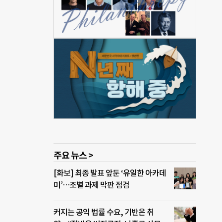
경에
 것이
만 원
 비트
2%를
 기
한 세
 줄
 이
주요 뉴스 >
[화보] 최종 발표 앞둔 ‘유일한 아카데
미’…조별 과제 막판 점검
커지는 공익 법률 수요, 기반은 취