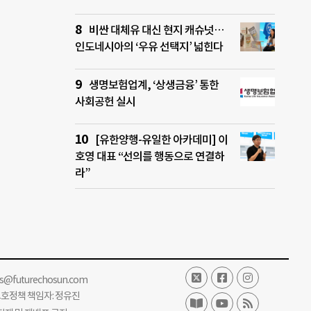
비싼 대체유 대신 현지 캐슈넛…
인도네시아의 ‘우유 선택지’ 넓힌다
생명보험업계, ‘상생금융’ 통한
사회공헌 실시
[유한양행-유일한 아카데미] 이
호영 대표 “선의를 행동으로 연결하
라”
ss@futurechosun.com
보호정책 책임자: 정유진