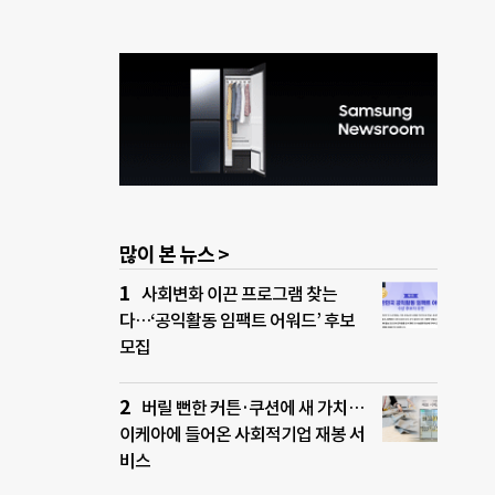
많이 본 뉴스 >
사회변화 이끈 프로그램 찾는
다…‘공익활동 임팩트 어워드’ 후보
모집
버릴 뻔한 커튼·쿠션에 새 가치…
이케아에 들어온 사회적기업 재봉 서
비스