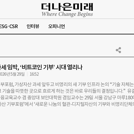
ESG·CSR
인터뷰
오피니언
세 임박, ‘비트코인 기부’ 시대 열리나
026년 5월 29일
16:52
부포럼, 가상자산 과세 앞두고 비영리의 새 기부 인프라 논의 “기술 자체는
그 기술을 따뜻한 곳으로 흐르게 하는 것은 바로 우리들의 결정입니다.” 유
융교육교수 겸 중앙대 보안대학원 겸임교수는 29일 서울 강남구 마루18
자산 기부포럼’에서 ‘새로운 나눔의 혈관-디지털자산의 기부와 비영리단체
 발표하며 이같이 강조했다. 이번 포럼을 주최한 디지털자산기부연구회(DAD
설립된 디지털자산 기부 분야 전문 연구·실천 단체다. 비영리, 법률, 기술, 거래
문가 30여 명이 참여하고 있다. 2024년 국내 최초 디지털자산기부포럼을 
5년에는 국회에서 공익재단 디지털자산 활용 세미나를 열고 제도화 논의를 이