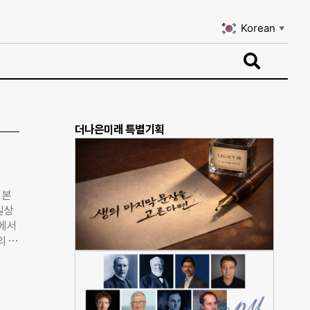
Korean
▼
Korean
▼
더나은미래 특별기획
 본
길상
0에서
의 기
A)
소,
개최했
어왔