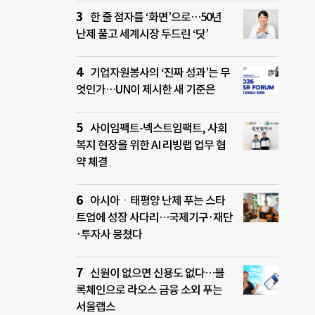
한 줄 점자를 ‘화면’으로…50년
난제 풀고 세계시장 두드린 ‘닷’
기업자원봉사의 ‘진짜 성과’는 무
엇인가…UN이 제시한 새 기준은
사이임팩트-넥스트임팩트, 사회
복지 현장을 위한 AI 리빙랩 업무 협
약 체결
아시아ㆍ태평양 난제 푸는 스타
트업에 성장 사다리…국제기구·재단
·투자사 뭉쳤다
신원이 없으면 신용도 없다…블
록체인으로 라오스 금융 소외 푸는
서울랩스