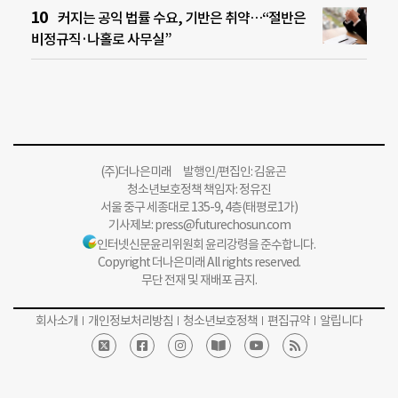
커지는 공익 법률 수요, 기반은 취약…“절반은
비정규직·나홀로 사무실”
(주)더나은미래 발행인/편집인: 김윤곤
청소년보호정책 책임자: 정유진
서울 중구 세종대로 135-9, 4층(태평로1가)
기사제보:
press@futurechosun.com
인터넷신문윤리위원회 윤리강령을 준수합니다.
Copyright 더나은미래 All rights reserved.
무단 전재 및 재배포 금지.
회사소개
개인정보처리방침
청소년보호정책
편집규약
알립니다