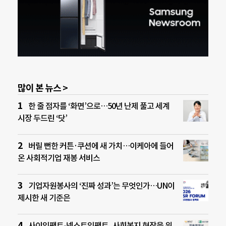
많이 본 뉴스 >
한 줄 점자를 ‘화면’으로…50년 난제 풀고 세계
시장 두드린 ‘닷’
버릴 뻔한 커튼·쿠션에 새 가치…이케아에 들어
온 사회적기업 재봉 서비스
기업자원봉사의 ‘진짜 성과’는 무엇인가…UN이
제시한 새 기준은
사이임팩트-넥스트임팩트, 사회복지 현장을 위