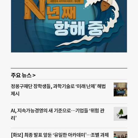
주요 뉴스 >
정몽구재단 장학생들, 과학기술로 ‘미래 난제’ 해법
제시
AI, 지속가능경영의 새 기준으로…기업들 ‘위험 관
리’
[화보] 최종 발표 앞둔 ‘유일한 아카데미’…조별 과제