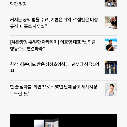
막판 점검
커지는 공익 법률 수요, 기반은 취약…“절반은 비정
규직·나홀로 사무실”
[유한양행-유일한 아카데미] 이호영 대표 “선의를
행동으로 연결하라”
한강·허준이도 받은 삼성호암상, 내년부터 상금 5억
원
한 줄 점자를 ‘화면’으로…50년 난제 풀고 세계시장
두드린 ‘닷’