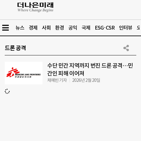
뉴스
경제
사회
환경
공익
국제
ESG·CSR
인터뷰
오
드론 공격
수단 민간 지역까지 번진 드론 공격…민
간인 피해 이어져
채예빈 기자
2026년 2월 20일