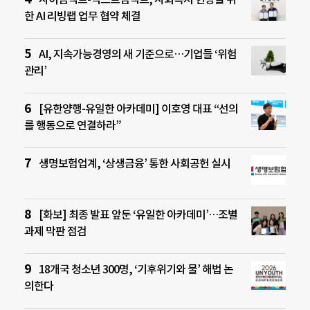
한 AI 리빙랩 업무 협약 체결
AI, 지속가능경영의 새 기준으로…기업들 ‘위험
관리’
[유한양행-유일한 아카데미] 이호영 대표 “선의
를 행동으로 연결하라”
생명보험업계, ‘상생금융’ 통한 사회공헌 실시
[화보] 최종 발표 앞둔 ‘유일한 아카데미’…조별
과제 막판 점검
18개국 청소년 300명, ‘기후위기와 물’ 해법 논
의한다