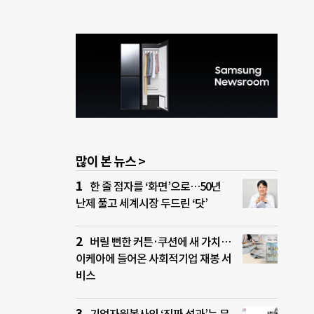
많이 본 뉴스 >
한 줄 점자를 ‘화면’으로…50년
난제 풀고 세계시장 두드린 ‘닷’
버릴 뻔한 커튼·쿠션에 새 가치…
이케아에 들어온 사회적기업 재봉 서
비스