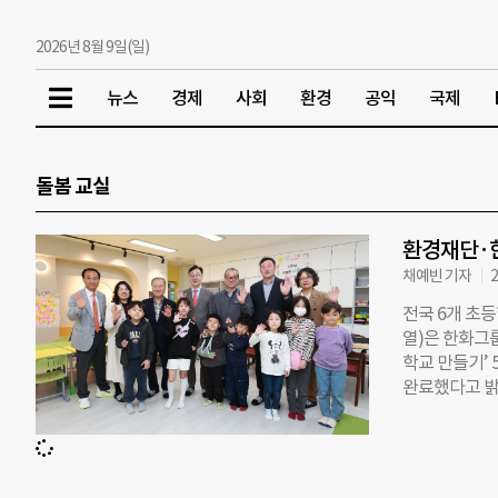
2026년 8월 9일(일)
뉴스
경제
사회
환경
공익
국제
돌봄 교실
환경재단·한
채예빈 기자
2
전국 6개 초
열)은 한화그
학교 만들기’ 
완료했다고 밝
재단 이사장,
은 새롭게 조
은학교 만들기’
환경 개선 등