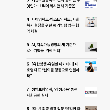
기업자원봉사의 ‘진짜 성과’는 무
엇인가…UN이 제시한 새 기준은
사이임팩트-넥스트임팩트, 사회
복지 현장을 위한 AI 리빙랩 업무 협
약 체결
AI, 지속가능경영의 새 기준으
로…기업들 ‘위험 관리’
[유한양행-유일한 아카데미] 이
호영 대표 “선의를 행동으로 연결하
라”
생명보험업계, ‘상생금융’ 통한
사회공헌 실시
[화보] 최종 발표 앞둔 ‘유일한 아