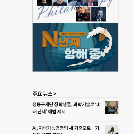
친구가
재생
어요.
 만
 손
)를
대표
전을
하
주요 뉴스 >
정몽구재단 장학생들, 과학기술로 ‘미
래 난제’ 해법 제시
AI, 지속가능경영의 새 기준으로…기