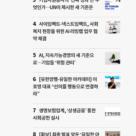
기업자원봉사의 ‘진짜 성과’는 무
엇인가…UN이 제시한 새 기준은
사이임팩트-넥스트임팩트, 사회
복지 현장을 위한 AI 리빙랩 업무 협
약 체결
AI, 지속가능경영의 새 기준으
로…기업들 ‘위험 관리’
[유한양행-유일한 아카데미] 이
호영 대표 “선의를 행동으로 연결하
라”
생명보험업계, ‘상생금융’ 통한
사회공헌 실시
[화보] 최종 발표 앞둔 ‘유일한 아