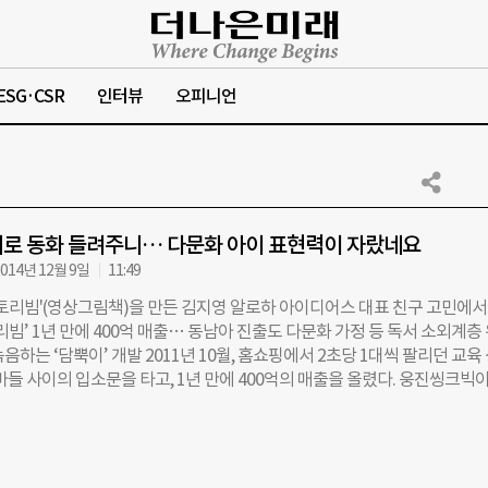
ESG·CSR
인터뷰
오피니언
로 동화 들려주니… 다문화 아이 표현력이 자랐네요
014년 12월 9일
11:49
스토리빔'(영상그림책)을 만든 김지영 알로하 아이디어스 대표 친구 고민에서
리빔’ 1년 만에 400억 매출… 동남아 진출도 다문화 가정 등 독서 소외계층
음하는 ‘담뿍이’ 개발 2011년 10월, 홈쇼핑에서 2초당 1대씩 팔리던 교육
마들 사이의 입소문을 타고, 1년 만에 400억의 매출을 올렸다. 웅진씽크빅이
책 ‘스토리빔’ 이야기다. 스토리빔은 스토리텔링과 빔프로젝터의 합성어로,
을 비출 수 있는 공간만 있으면 동화 속 인물들이 전문 성우의 목소리와 함께
림책이다. 1년 넘게 태스크포스(TF)를 꾸려 혁신제품 개발에 매달렸던 웅
남아 진출까지 성공, 2년 동안 총 10만대를 팔았다. 그 중심엔 5개월 만에