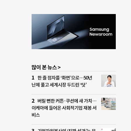
많이 본 뉴스 >
한 줄 점자를 ‘화면’으로…50년
난제 풀고 세계시장 두드린 ‘닷’
버릴 뻔한 커튼·쿠션에 새 가치…
이케아에 들어온 사회적기업 재봉 서
비스