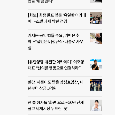
업들 ‘위험 관리’
[화보] 최종 발표 앞둔 ‘유일한 아카데
미’…조별 과제 막판 점검
커지는 공익 법률 수요, 기반은 취
약…“절반은 비정규직·나홀로 사무
실”
[유한양행-유일한 아카데미] 이호영
대표 “선의를 행동으로 연결하라”
한강·허준이도 받은 삼성호암상, 내
년부터 상금 5억원
한 줄 점자를 ‘화면’으로…50년 난제
풀고 세계시장 두드린 ‘닷’