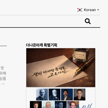
Korean
▼
Korean
▼
더나은미래 특별기획
 영
 위해
 상품
 출
 벽
 등
진은
 이