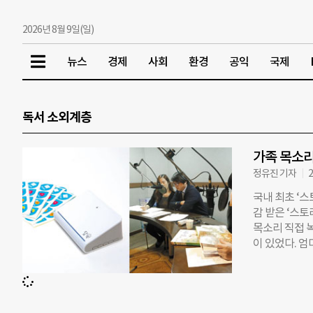
2026년 8월 9일(일)
뉴스
경제
사회
환경
공익
국제
독서 소외계층
가족 목소리
정유진 기자
2
국내 최초 ‘
감 받은 ‘스토
목소리 직접 녹
이 있었다. 엄
시한 영상그림
과 천장 등 빛
장하는 영상그
스토리빔으로 동