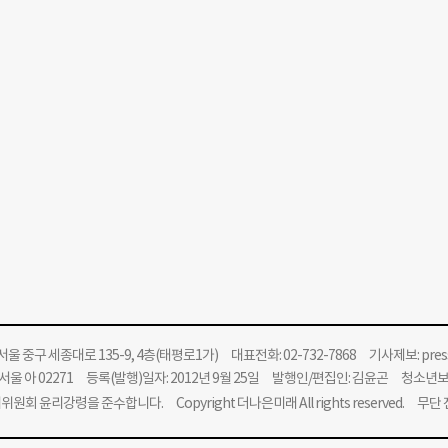
울 중구 세종대로 135-9, 4층(태평로1가) 대표전화: 02-732-7868 기사제보:
pre
울 아 02271 등록(발행)일자: 2012년 9월 25일 발행인/편집인: 김윤곤 청소년
위원회 윤리강령을 준수합니다.
Copyright 더나은미래 All rights reserved. 무