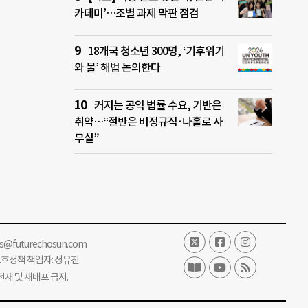
카데미’…조별 과제 막판 점검
18개국 청소년 300명, ‘기후위기
와 물’ 해법 논의한다
커지는 공익 법률 수요, 기반은
취약…“절반은 비정규직·나홀로 사
무실”
ss@futurechosun.com
보호정책 책임자: 정유진
단 전재 및 재배포 금지.